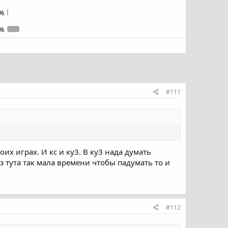
%
%
#111
боих играх. И кс и ку3. В ку3 нада думать
з тута так мала времени чтобы падумать то и
#112