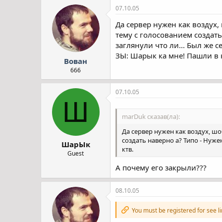
07.10.05
Да сервер нужен как воздух,
тему с голосованием создать 
заглянули что ли... Был же се
ЗЫ: Шарык ка мне! Пашли в ку
Вован
666
07.10.05
Ш
marDuk сказав(ла):
Да сервер нужен как воздух, шо
создать наверно а? Типо - Нужен
ШарЫк
ктв.
Guest
А почему его закрыли???
08.10.05
You must be registered for see l