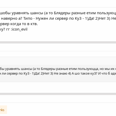
 шобы уравнять шансы (а то Блядеры разные етим пользуюцца
наверно а? Типо - Нужен ли сервер по Ку3 - 1)Да! 2)Нет 3) Н
рвер когда то в ктв.
? гг :icon_evil
бы уравнять шансы (а то Блядеры разные етим пользуюцца, но мы их ф
 ли сервер по Ку3 - 1)Да! 2)Нет 3) Не знаю 4) А шо такое ку3? И что б а
inks