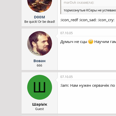
marDuk сказав(ла):
тормознутые КСеры не успевают 
D00M
:icon_redf :icon_sad: :icon_cry:
Be quick! Or be dead!
07.10.05
Думыч не сцы
Научим гам
Вован
666
07.10.05
Ш
:lam: Нам нужен сервачёк по 
ШарЫк
Guest