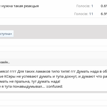
е нужна такая реакцыя
Голосів:
1
0.6
Голосів:
11
6.9
ступна
квейк..
о мясо! гггг Для таких ламаков типо типя! ггг Думать нада в о
е КСеры не успевают думать и тупа дохнут, и думают что ра
умать не пральна, тут думать нада!
е я тута понавыдумывал... :confused: