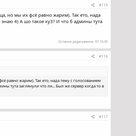
#115
, но мы их фсё равно жарим). Так ето, нада
е знаю 4) А шо такое ку3? И что б админы тута
Останнє редагування:
07.10.05
#116
сё равно жарим). Так ето, нада тему с голосованием
дмины тута заглянули что ли... Был же сервер когда то в
#117