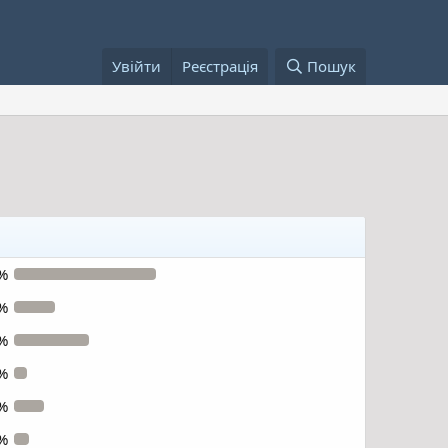
Увійти
Реєстрація
Пошук
%
%
%
%
%
%