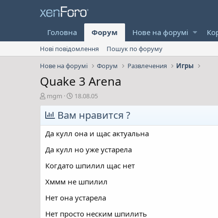
Головна
Форум
Нове на форумі
Ко
Нові повідомлення
Пошук по форуму
Нове на форумі
Форум
Развлечения
Игры
Quake 3 Arena
А
Д
mgm
18.08.05
в
а
т
Вам нравится ?
т
о
а
р
с
Да кулл она и щас актуальна
т
т
е
в
Да кулл но уже устарела
м
о
Когдато шпилил щас нет
и
р
е
Хммм не шпилил
н
н
Нет она устарела
я
Нет просто неским шпилить