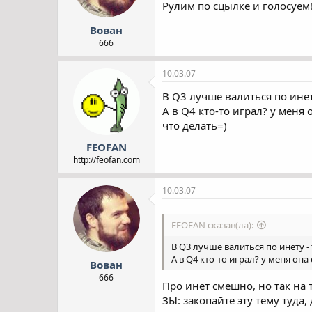
Рулим по сцылке и голосуем
Вован
666
10.03.07
В Q3 лучше валиться по ине
А в Q4 кто-то играл? у меня
что делать=)
FEOFAN
http://feofan.com
10.03.07
FEOFAN сказав(ла):
В Q3 лучше валиться по инету 
А в Q4 кто-то играл? у меня он
Вован
666
Про инет смешно, но так на т
ЗЫ: закопайте эту тему туда,