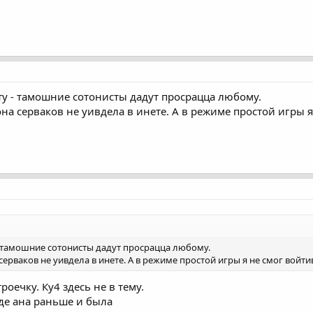
!
ту - тамошние сотонисты дадут просрацца любому.
 она серваков не уивдела в инете. А в режиме простой игры
- тамошние сотонисты дадут просрацца любому.
а серваков не уивдела в инете. А в режиме простой игры я не смог войт
роечку. Ку4 здесь не в тему.
 де ана раньше и была