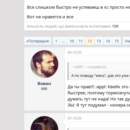
Все слишком быстро не успеваеш в кс просто н
Вот не нравется и все
Кількість людей, що взяли участь в опитувані
159
Попередня
1
...
10
11
12
13
14
15
На
06.10.05
---GRIF--- сказав(ла):
А по поводу "мяса", дак это уже 
Вован
Да ты прав!!! :appl: Квейк эт
666
быстрее, поэтому тормознуты
думать тут не нада! Но так д
ЗЫ: Я тут подумал - нихера с
07.10.05