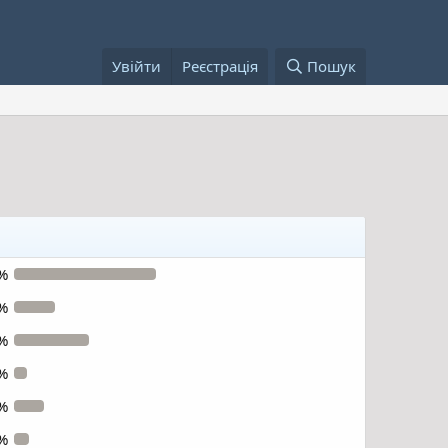
Увійти
Реєстрація
Пошук
%
%
%
%
%
%