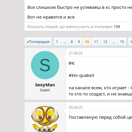
Все слишком быстро не успеваеш в кс просто н
Вот не нравется и все
Кількість людей, що взяли участь в опитувані
159
Попередня
1
...
8
9
10
11
12
...
15
27.08.05
S
irc
#ktv-quake3
SexyMan
на канале всем, кто играет 
Guest
то кто-то создаст, и не знаеш
30.08.05
Поставленую перед собой цел