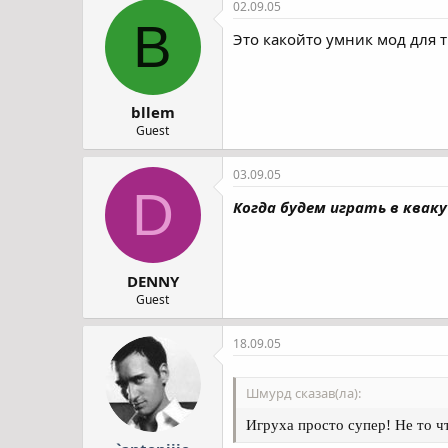
02.09.05
B
Это какойто умник мод для т
bllem
Guest
03.09.05
D
Когда будем играть в кваку??
DENNY
Guest
18.09.05
Шмурд сказав(ла):
Игруха просто супер! Не то чт