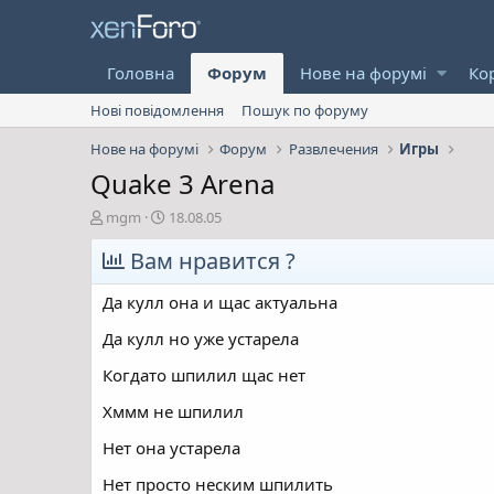
Головна
Форум
Нове на форумі
Ко
Нові повідомлення
Пошук по форуму
Нове на форумі
Форум
Развлечения
Игры
Quake 3 Arena
А
Д
mgm
18.08.05
в
а
т
Вам нравится ?
т
о
а
р
с
Да кулл она и щас актуальна
т
т
е
в
Да кулл но уже устарела
м
о
Когдато шпилил щас нет
и
р
е
Хммм не шпилил
н
н
Нет она устарела
я
Нет просто неским шпилить