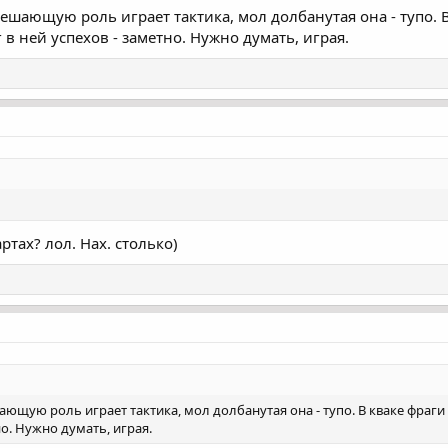
решающую роль играет тактика, мол долбанутая она - тупо. В
г в ней успехов - заметно. Нужно думать, играя.
ртах? лол. Нах. столько)
ающую роль играет тактика, мол долбанутая она - тупо. В кваке фраги д
но. Нужно думать, играя.