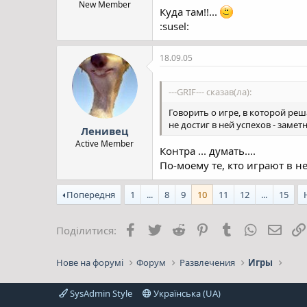
New Member
Куда там!!...
:susel:
18.09.05
---GRIF--- сказав(ла):
Говорить о игре, в которой реш
не достиг в ней успехов - замет
Ленивец
Active Member
Контра ... думать....
По-моему те, кто играют в н
Попередня
1
...
8
9
10
11
12
...
15
Facebook
Twitter
Reddit
Pinterest
Tumblr
WhatsApp
E-mai
Поділитися:
Нове на форумі
Форум
Развлечения
Игры
SysAdmin Style
Українська (UA)