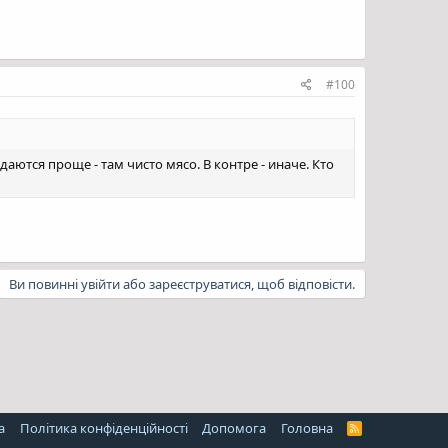
#100
аются проще - там чисто мясо. В контре - иначе. Кто
Ви повинні увійти або зареєструватися, щоб відповісти.
а
Політика конфіденційності
Дoпoмoга
Головна
R
S