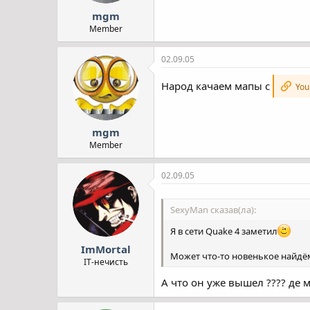
mgm
Member
02.09.05
Народ качаем мапы с
You 
mgm
Member
02.09.05
SexyMan сказав(ла):
Я в сети Quake 4 заметил
ImMortal
Может что-то новенькое найдё
IT-нечисть
А что он уже вышел ???? де 