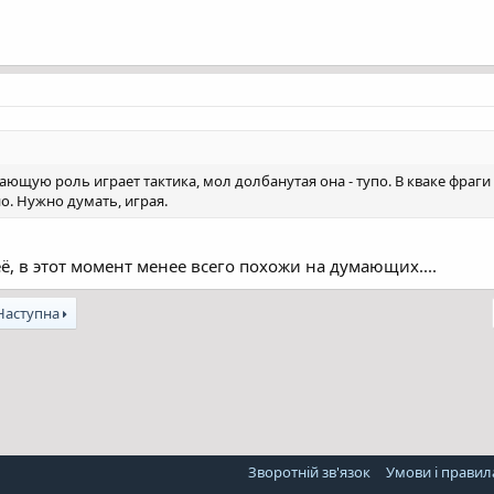
ающую роль играет тактика, мол долбанутая она - тупо. В кваке фраги д
но. Нужно думать, играя.
её, в этот момент менее всего похожи на думающих....
Наступна
l
Посилання
Зворотній зв'язок
Умови і правил