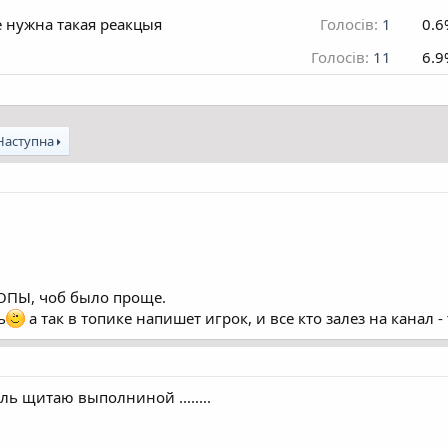
е нужна такая реакцыя
Голосів:
1
0.6
Голосів:
11
6.9
Наступна
- ОПЫ, чоб было проще.
ь
а так в топике напишет игрок, и все кто залез на канал - 
ь щитаю выполниной ........