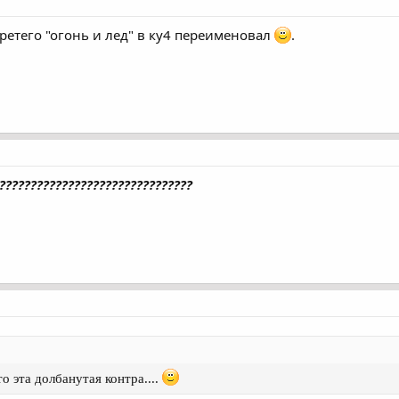
ретего "огонь и лед" в ку4 переименовал
.
?????????????????????????????
о эта долбанутая контра....