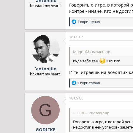
`antoniiio
Говорить о игре, в которой 
kickstart my heart!
контре - иначе. Кто не дости
Р
1 користувач
е
а
к
18.09.05
ц
і
ї
MagnuM сказав(ла):
:
куда тебе там
1.05 гиг
`antoniiio
И ты играешь на всех этих ка
kickstart my heart!
Р
1 користувач
е
а
к
18.09.05
ц
G
і
ї
---GRIF--- сказав(ла):
:
Говорить о игре, в которой реш
не достиг в ней успехов - замет
GODLIKE