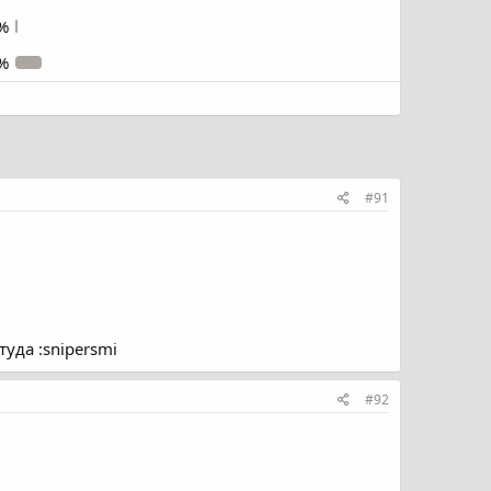
%
%
#91
туда :snipersmi
#92