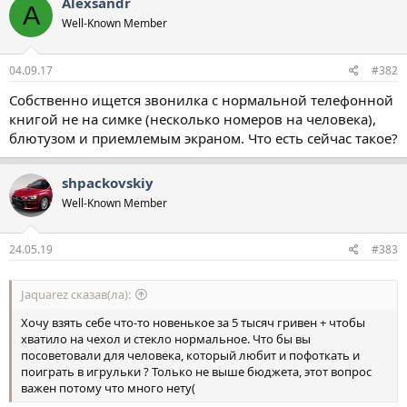
Alexsandr
A
Well-Known Member
04.09.17
#382
Собственно ищется звонилка с нормальной телефонной
книгой не на симке (несколько номеров на человека),
блютузом и приемлемым экраном. Что есть сейчас такое?
shpackovskiy
Well-Known Member
24.05.19
#383
Jaquarez сказав(ла):
Хочу взять себе что-то новенькое за 5 тысяч гривен + чтобы
хватило на чехол и стекло нормальное. Что бы вы
посоветовали для человека, который любит и пофоткать и
поиграть в игрульки ? Только не выше бюджета, этот вопрос
важен потому что много нету(