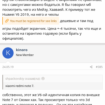
но с самсунгами можно бодаться. Я бы говорил мб
посмотреть чего из Мейзу, Хааваей. К примеру тот же
Huawei Y6 2019, на него и чехлы
дешевые и там под
You must be registered for see links
игры подойдет экранчик. Цена +-4 тысячи, так что еще и
останется на гарантию годовую (если брать у
официалов).
kinoro
K
New Member
24.05.19
#385
shpackovskiy сказав(ла):
xiaomi redmi note 7.
собственно, этот же У6-ой идентичная копия по внешке
Note 7 от Сяоми хах. Так просмотрел только что 3d
модель и проорал в подушку... Ох уж эти китайские