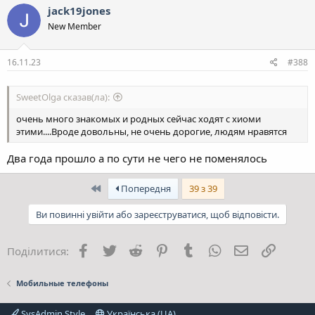
jack19jones
New Member
16.11.23
#388
SweetOlga сказав(ла):
очень много знакомых и родных сейчас ходят с хиоми
этими....Вроде довольны, не очень дорогие, людям нравятся
Два года прошло а по сути не чего не поменялось
Перший
Попередня
39 з 39
Ви повинні увійти або зареєструватися, щоб відповісти.
Facebook
Twitter
Reddit
Pinterest
Tumblr
WhatsApp
E-mail
Посила
Поділитися:
Мобильные телефоны
SysAdmin Style
Українська (UA)