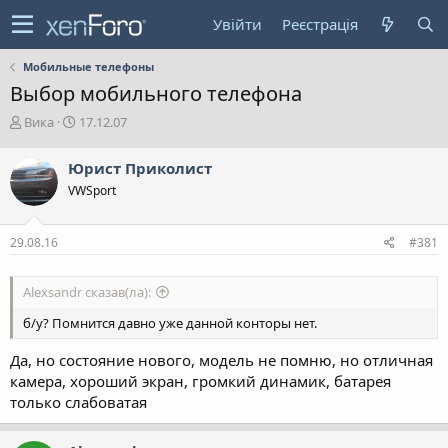
Увійти
Реєстрація
Мобильные телефоны
Выбор мобильного телефона
А
Д
Вика
17.12.07
в
а
т
т
Юрист Приколист
о
а
VWSport
р
с
т
т
е
в
29.08.16
#381
м
о
и
р
е
Alexsandr сказав(ла):
н
н
б/у? Помнится давно уже данной конторы нет.
я
Да, но состояние нового, модель не помню, но отличная
камера, хороший экран, громкий динамик, батарея
только слабоватая