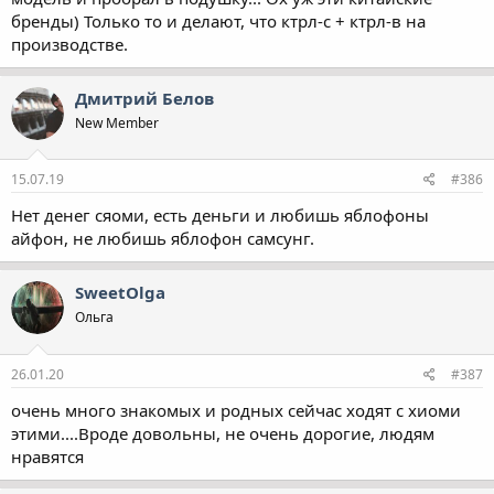
бренды) Только то и делают, что ктрл-с + ктрл-в на
производстве.
Дмитрий Белов
New Member
15.07.19
#386
Нет денег сяоми, есть деньги и любишь яблофоны
айфон, не любишь яблофон самсунг.
SweetOlga
Ольга
26.01.20
#387
очень много знакомых и родных сейчас ходят с хиоми
этими....Вроде довольны, не очень дорогие, людям
нравятся