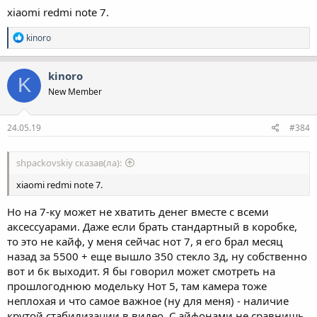
xiaomi redmi note 7.
Р
kinoro
е
а
к
kinoro
K
ц
New Member
і
ї
:
24.05.19
#384
shpackovskiy сказав(ла):
xiaomi redmi note 7.
Но на 7-ку может не хватить денег вместе с всеми
аксессуарами. Даже если брать стандартный в коробке,
то это не кайф, у меня сейчас нот 7, я его брал месяц
назад за 5500 + еще вышло 350 стекло 3д, ну собственно
вот и 6к выходит. Я бы говорил может смотреть на
прошлогоднюю модельку Нот 5, там камера тоже
неплохая и что самое важное (ну для меня) - наличие
крутой стабилизации в видео. С айфонами не сравнишь,