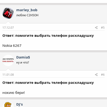
marley_bob
люблю С2Н5ОН
17.12.07
#5
Ответ: помогите выбрать телефон раскладушку
Nokia 6267
Damia$
ну и что?
11.01.08
#6
Ответ: помогите выбрать телефон раскладушку
нокию бери!
DJ's