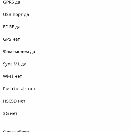
GPRS да
USB порт да
EDGE да
GPS нет
Факс-модем да
Sync ML да
Wi-Fi нет
Push to talk нет
HSCSD нет
3G нет
Органайзер