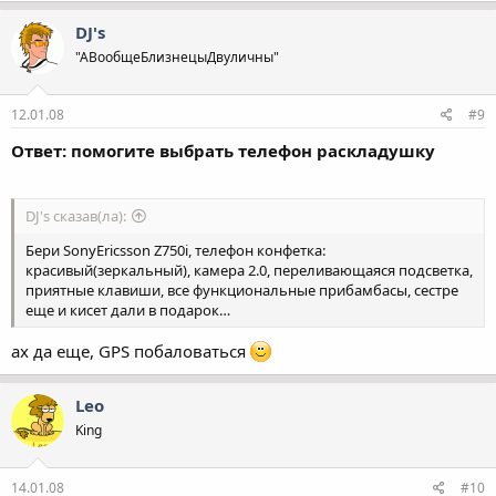
DJ's
"АВообщеБлизнецыДвуличны"
12.01.08
#9
Ответ: помогите выбрать телефон раскладушку
DJ's сказав(ла):
Бери SonyEricsson Z750i, телефон конфетка:
красивый(зеркальный), камера 2.0, переливающаяся подсветка,
приятные клавиши, все функциональные прибамбасы, сестре
еще и кисет дали в подарок…
ах да еще, GPS побаловаться
Leo
King
14.01.08
#10