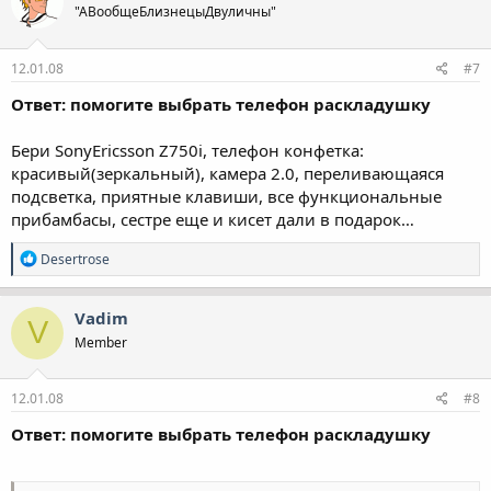
"АВообщеБлизнецыДвуличны"
12.01.08
#7
Ответ: помогите выбрать телефон раскладушку
Бери SonyEricsson Z750i, телефон конфетка:
красивый(зеркальный), камера 2.0, переливающаяся
подсветка, приятные клавиши, все функциональные
прибамбасы, сестре еще и кисет дали в подарок…
Р
Desertrose
е
а
к
Vadim
V
ц
Member
і
ї
:
12.01.08
#8
Ответ: помогите выбрать телефон раскладушку