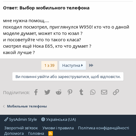
Ответ: Выбор мобильного телефона
мне нужна помощ....
походил посмотрел, приглянулся W950! кто что о даной
моделе думает, может кто то юзал ?
и посоветуйте что то такого класа?
смотрел ещё Нока Е65, кто что думает ?
какой лучше ?
Останній
1 з 39
Наступна
Ви повинні увійти або зареєструватися, щоб відповісти.
Facebook
Twitter
Reddit
Pinterest
Tumblr
WhatsApp
E-mail
Посила
Поділитися:
Мобильные телефоны
SysAdmin Style
Українська (UA)
Зворотній зв'язок
Умови і правила
Політика конфіденційності
Дoпoмoга
Головна
R