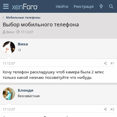
Увійти
Реєстрація
Мобильные телефоны
Выбор мобильного телефона
А
Д
Вика
17.12.07
в
а
т
т
Вика
о
а
:-)
р
с
т
т
е
в
17.12.07
#1
м
о
и
р
Хочу телефон раскладушку чтоб камера была 2 мпкс
е
только какой незнаю посоветуйте что нибудь
н
н
я
Блонди
безсовЫстная
17.12.07
#2