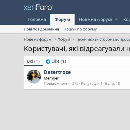
Головна
Форум
Нове на форумі
Ко
Нові повідомлення
Пошук по форуму
Нове на форумі
Форум
Техническая сторона вопрос
Користувачі, які відреагували
Всі
(1)
Like
(1)
Desertrose
Member
Повідомлення
275
Репутація
1
Бали
18