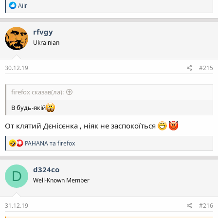
Р
Aiir
е
а
к
rfvgy
ц
Ukrainian
і
ї
:
30.12.19
#215
firefox сказав(ла):
В будь-якій
От клятий Дєнісєнка , ніяк не заспокоїться
Р
PAHANA
та
firefox
е
а
к
d324co
D
ц
Well-Known Member
і
ї
:
31.12.19
#216