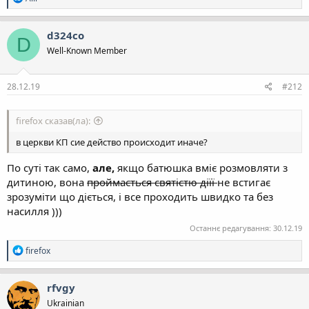
е
а
к
d324co
D
ц
Well-Known Member
і
ї
:
28.12.19
#212
firefox сказав(ла):
в церкви КП сие действо происходит иначе?
По суті так само,
але,
якщо батюшка вміє розмовляти з
дитиною, вона
проймається святістю діїї
не встигає
зрозуміти що діється, і все проходить швидко та без
насилля )))
Останнє редагування:
30.12.19
Р
firefox
е
а
к
rfvgy
ц
Ukrainian
і