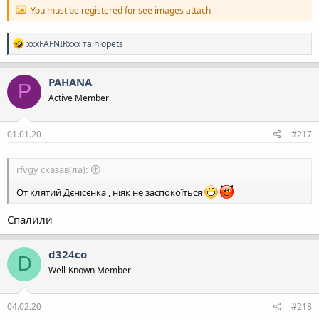
You must be registered for see images attach
Р
xxxFAFNIRxxx
та
hlopets
е
а
к
PAHANA
P
ц
Active Member
і
ї
:
01.01.20
#217
rfvgy сказав(ла):
От клятий Дєнісєнка , ніяк не заспокоїться
Спалили
d324co
D
Well-Known Member
04.02.20
#218