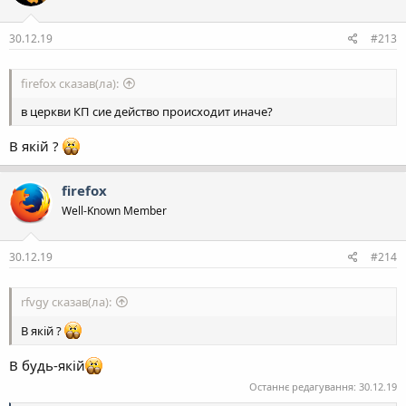
ї
:
30.12.19
#213
firefox сказав(ла):
в церкви КП сие действо происходит иначе?
В якій ?
firefox
Well-Known Member
30.12.19
#214
rfvgy сказав(ла):
В якій ?
В будь-якій
Останнє редагування:
30.12.19