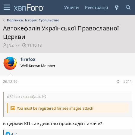
Увійти
Реєстрація
Політика. Історія. Суспільство
Автокефалія Української Православної
Церкви
А
Д
JNZ_FF
11.10.18
в
а
т
т
firefox
о
а
Well-Known Member
р
с
т
т
е
в
26.12.19
#211
м
о
и
р
е
d324co сказав(ла):
н
н
You must be registered for see images attach
я
в церкви КП сие действо происходит иначе?
Р
Aiir