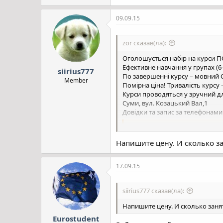
09.09.15
zor сказав(ла):
Оголошується набір на курси 
Ефективне навчання у групах (6-
siirius777
По завершенні курсу – мовний 
Member
Помірна ціна! Тривалість курсу – 
Курси проводяться у зручний дл
Суми, вул. Козацький Вал,1
Довідки та запис за телефонами: (
You must be registered for see
Напишите цену. И сколько з
17.09.15
siirius777 сказав(ла):
Напишите цену. И сколько заня
Eurostudent