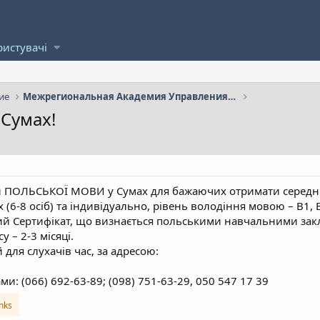
ристувачі
ие
Межрегиональная Академия Управления Персоналом
 Сумах!
и ПОЛЬСЬКОЇ МОВИ у Сумах для бажаючих отримати середню
(6-8 осіб) та індивідуально, рівень володіння мовою – B1, 
ий Сертифікат, що визнається польськими навчальними зак
у – 2-3 місяці.
для слухачів час, за адресою:
ми: (066) 692-63-89; (098) 751-63-29, 050 547 17 39
inks