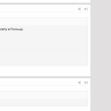
#2
віту в Польщі.
#3