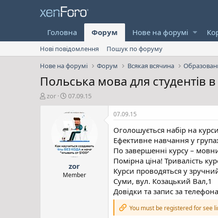
Головна
Форум
Нове на форумі
Ко
Нові повідомлення
Пошук по форуму
Нове на форумі
Форум
Всякая всячина
Образован
Польська мова для студентів в
А
Д
zor
07.09.15
в
а
т
т
07.09.15
о
а
Оголошується набір на курс
р
с
т
т
Ефективне навчання у групах 
е
в
По завершенні курсу – мовн
м
о
Помірна ціна! Тривалість курс
zor
и
р
Курси проводяться у зручний 
е
Member
Суми, вул. Козацький Вал,1
н
Довідки та запис за телефона
н
я
You must be registered for see l