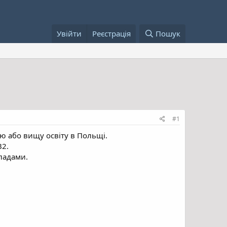
Увійти
Реєстрація
Пошук
#1
 або вищу освіту в Польщі.
B2.
ладами.