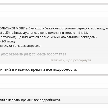
ПОЛЬСЬКОЇ МОВИ у Сумах для бажаючих отримати середню або вищу ос
8 осіб) та індивідуально, рівень володіння мовою – B1, B2.
Сертифікат, що визнається польськими навчальними закладами.
2-3 місяці.
я слухачів час, за адресою:
066) 692-63-89; (098) 751-63-29, 050 547 17 39
Натисніть, щоб розгорнути...
 links
анятий в неделю, время и все подробности.
тий в неделю, время и все подробности.