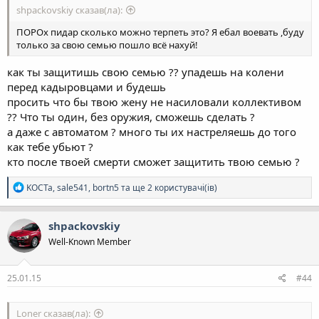
shpackovskiy сказав(ла):
ПОРОх пидар сколько можно терпеть это? Я ебал воевать ,буду
только за свою семью пошло всё нахуй!
как ты защитишь свою семью ?? упадешь на колени
перед кадыровцами и будешь
просить что бы твою жену не насиловали коллективом
?? Что ты один, без оружия, сможешь сделать ?
а даже с автоматом ? много ты их настреляешь до того
как тебе убьют ?
кто после твоей смерти сможет защитить твою семью ?
Р
KOCTa
,
sale541
,
bortn5
та ще 2 користувачі(ів)
е
а
к
shpackovskiy
ц
Well-Known Member
і
ї
:
25.01.15
#44
Loner сказав(ла):