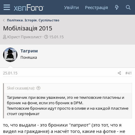
Увійти
Реєстрація
Політика. Історія. Суспільство
Мобілізація 2015
А
Д
Юрист Приколист
15.01.15
в
а
т
т
Тагрим
о
а
Поняшка
р
с
т
т
е
в
25.01.15
#41
м
о
и
р
е
Skel сказав(ла):
н
н
Тагримчик при всем уважении, это не темповские пластины и
я
броник на фоне, если это броник в DPM.
Темповские броники идут просто в оливе и на каждой пластине
стоит сертефикат
то, что выдали - это броники "патриот" (это тот, что я
видел на гражданке) а насчёт того, какие на фотке - не