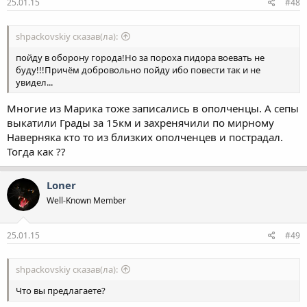
25.01.15
#48
shpackovskiy сказав(ла):
пойду в оборону города!Но за пороха пидора воевать не
буду!!!Причём добровольно пойду ибо повести так и не
увидел...
Многие из Марика тоже записались в ополченцы. А сепы
выкатили Грады за 15км и захренячили по мирному
Наверняка кто то из близких ополченцев и пострадал.
Тогда как ??
Loner
Well-Known Member
25.01.15
#49
shpackovskiy сказав(ла):
Что вы предлагаете?