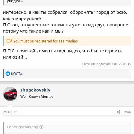
увидел...
интересно, а как ты собрался "оборонять" город от рсзо,
как в мариуполе?
П.С. он, отпущенные тонкисты уже назад едут, наверное
потому что такие как и мы?
You must be registered for see medias
П.П.С. почитай коменты под видео, что бы не строить
иллюзий...
Останнє редагування:
25.01.15
Р
KOCTa
е
а
к
shpackovskiy
ц
Well-Known Member
і
ї
:
25.01.15
#46
Loner сказав(ла):