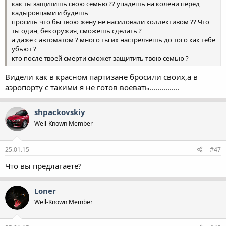
как ты защитишь свою семью ?? упадешь на колени перед
кадыровцами и будешь
просить что бы твою жену не насиловали коллективом ?? Что
ты один, без оружия, сможешь сделать ?
а даже с автоматом ? много ты их настреляешь до того как тебе
убьют ?
кто после твоей смерти сможет защитить твою семью ?
Видели как в красном партизане бросили своих,а в
аэропорту с такими я не готов воевать...............
shpackovskiy
Well-Known Member
25.01.15
#47
Что вы предлагаете?
Loner
Well-Known Member