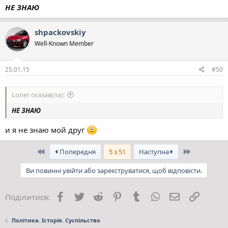
НЕ ЗНАЮ
shpackovskiy
Well-Known Member
25.01.15
#50
Loner сказав(ла):
НЕ ЗНАЮ
и я не знаю мой друг
Перший
Останній
Попередня
5 з 51
Наступна
Ви повинні увійти або зареєструватися, щоб відповісти.
Facebook
Twitter
Reddit
Pinterest
Tumblr
WhatsApp
E-mail
Посила
Поділитися:
Політика. Історія. Суспільство