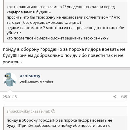
как ты защитишь свою семью ?? упадешь на колени перед
кадыровцами и будешь
просить что бы твою жену не насиловали коллективом ?? Что
ты один, без оружия, сможешь сделать ?
а даже с автоматом ? много ты их настреляешь до того как тебе
убьют ?
кто после твоей смерти сможет защитить твою семью ?
пойду в оборону города!Но за пороха пидора воевать не
буду!!!Причём добровольно пойду ибо повести так и не
увидел...
arnisumy
Well-Known Member
25.01.15
#45
shpackovskiy сказав(ла):
пойду в оборону города!Но за пороха пидора воевать не
буду!!!Причём добровольно пойду ибо повести так и не