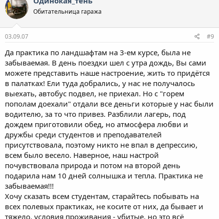
Одинокая_тень
Обитательница гаража
03.09.07
#9
Да практика по ландшафтам на 3-ем курсе, была не
забываемая. В день поездки шел с утра дождь, Вы сами
можете представить наше настроение, жить то придётся
в палатках! Ели туда добрались, у нас не получалось
выехать, автобус подвел, не приехал. Но с "горем
пополам доехали" отдали все деньги которые у нас были
водителю, за то что привез. Разблили лагерь, под
дождем приготовили обед, но атмосфера любви и
дружбы среди студентов и преподавателей
присутствовала, поэтому никто не впал в депрессию,
всем было весело. Наверное, наш настрой
почувствовала природа и потом на второй день
подарила нам 10 дней солнышка и тепла. Практика не
забываемая!!!
Хочу сказать всем студентам, старайтесь побывать на
всех полевых практиках, не косите от них, да бывает и
тяжело, условия проживания - убитые, но это всё