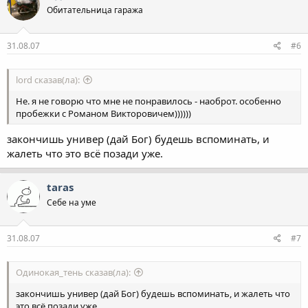
Обитательница гаража
31.08.07
#6
lord сказав(ла):
Не. я не говорю что мне не понравилось - наоброт. особенно
пробежки с Романом Викторовичем))))))
закончишь универ (дай Бог) будешь вспоминать, и
жалеть что это всё позади уже.
taras
Себе на уме
31.08.07
#7
Одинокая_тень сказав(ла):
закончишь универ (дай Бог) будешь вспоминать, и жалеть что
это всё позади уже.