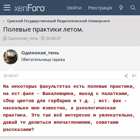
Увійти
Реєстрація
Сумский Государственный Педагогический Университе
Полевые практики летом.
А
Д
Одинокая_тень
30.08.07
в
а
т
т
Одинокая_тень
о
а
Обитательница гаража
р
с
т
т
е
в
30.08.07
#1
м
о
и
р
На некоторых факультетах есть полевые практики,
е
на ест.факе - Вакаловщина, выход с палатками,
н
н
сбор цветов для гербария и т.д. ; ист. фак -
я
насколько мне известно, а рхеологическая
практика. Это так всё интересно и увлекательно,
давай те делиться впечатлениями, советами
рассказами?