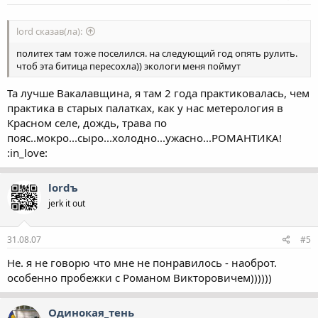
lord сказав(ла):
политех там тоже поселился. на следующий год опять рулить.
чтоб эта битица пересохла)) экологи меня поймут
Та лучше Вакалавщина, я там 2 года практиковалась, чем
практика в старых палатках, как у нас метерология в
Красном селе, дождь, трава по
пояс..мокро...сыро...холодно...ужасно...РОМАНТИКА!
:in_love:
lordъ
jerk it out
31.08.07
#5
Не. я не говорю что мне не понравилось - наоброт.
особенно пробежки с Романом Викторовичем))))))
Одинокая_тень