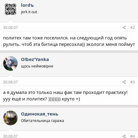
lordъ
jerk it out
30.08.07
#2
политех там тоже поселился. на следующий год опять
рулить. чтоб эта битица пересохла)) экологи меня поймут
O!bez'Yanka
щось неймовірне
30.08.07
#3
а я думала это только наш фак там проходит практику!
ууу ещё и политех? )))))))) круто =)
Одинокая_тень
Обитательница гаража
30.08.07
#4