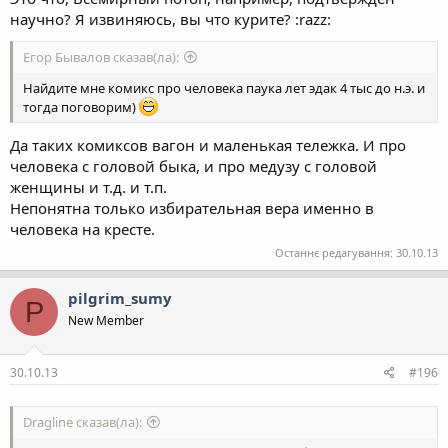
научно? Я извиняюсь, вы что курите? :razz:
Егор Бывалов сказав(ла):
Найдите мне комикс про человека паука лет эдак 4 тыс до н.э. и
тогда поговорим)
Да таких комиксов вагон и маленькая тележка. И про
человека с головой быка, и про медузу с головой
женщины и т.д. и т.п.
Непонятна только избирательная вера именно в
человека на кресте.
Останнє редагування:
30.10.13
pilgrim_sumy
P
New Member
30.10.13
#196
Dragline сказав(ла):