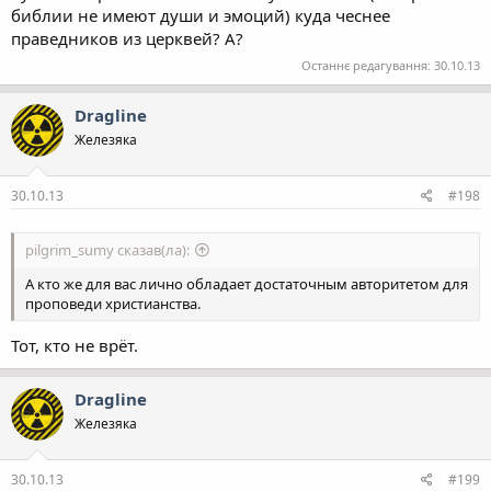
библии не имеют души и эмоций) куда чеснее
праведников из церквей? А?
Останнє редагування:
30.10.13
Dragline
Железяка
30.10.13
#198
pilgrim_sumy сказав(ла):
А кто же для вас лично обладает достаточным авторитетом для
проповеди христианства.
Тот, кто не врёт.
Dragline
Железяка
30.10.13
#199