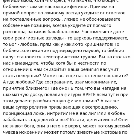
фетишизмом, хотя что крест, что иконы, что мощи с
библиями - самые настоящие фетиши. Причем на
прямой вопрос по лживому всегда уходите от ответаов
на поставленные вопросы, лживо не обосновываете
собсвенные позиции, всегда уходите от прямого
разговора, занимая балабольсвом. Частоменяете даже
свои религиозные взгляды - то церковь поддерживаете,
то Бог - любовь, прям как у каких-то кришнаитов! То
библейское писание подтверждено наукой, то библия
вдруг становится неисторическим трудом. Вы на столько
нас ненавидите, чтобы хотя бы к честности по
отношении к нам снизойти? Ваша религия вас учит
лгать неверным? Может вы еще нас к стенке поставите?
А где любовь? Где сострадание, взаимопонимание,
принятие ближнего? Где оно? В том, что вы нагадив на
шахматную доску, повалив фигуры ВРЕТЕ всем тут и при
этом делаете разобиженную физиономию? А как же
ваша супер религия призывающая к всепрощению,
порицающая ложь, интриги? Не в вас ли? Или любовь
забабахать стадо детей и все? Кстати, дети атеисты! Они
не знают бога, они в него не верят, может потому деский
чувсва искренни? Может потому животные (которые по