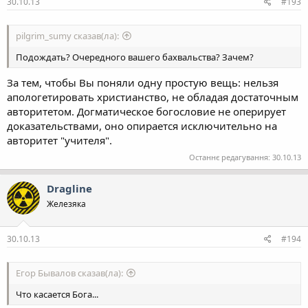
30.10.13
#193
pilgrim_sumy сказав(ла):
Подождать? Очередного вашего бахвальства? Зачем?
За тем, чтобы Вы поняли одну простую вещь: нельзя
апологетировать христианство, не обладая достаточным
авторитетом. Догматическое богословие не оперирует
доказательствами, оно опирается исключительно на
авторитет "учителя".
Останнє редагування:
30.10.13
Dragline
Железяка
30.10.13
#194
Егор Бывалов сказав(ла):
Что касается Бога...