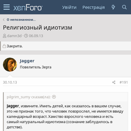
Увійти
Реєстрація
О непознанном...
Религиозный идиотизм
А
Д
damn3d
06.09.13
в
а
Закрита.
т
т
о
а
р
с
Jagger
т
т
е
в
Повелитель Зерга
м
о
и
р
30.10.13
#191
е
н
н
pilgrim_sumy сказав(ла):
я
Jagger
, извините. Иметь детей, как оказалось в вашем случае,
это не признак того, что человек повзрослел, не имеется ввиду
календарный возраст. Хамство взрослого человека и есть
самый натуральный идиотизма (сознание заблудилось в
детстве).