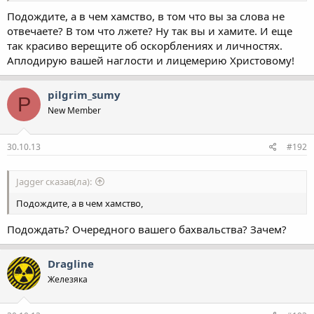
Подождите, а в чем хамство, в том что вы за слова не
отвечаете? В том что лжете? Ну так вы и хамите. И еще
так красиво верещите об оскорблениях и личностях.
Аплодирую вашей наглости и лицемерию Христовому!
pilgrim_sumy
P
New Member
30.10.13
#192
Jagger сказав(ла):
Подождите, а в чем хамство,
Подождать? Очередного вашего бахвальства? Зачем?
Dragline
Железяка