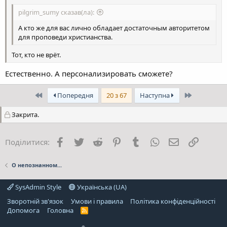
pilgrim_sumy сказав(ла):
А кто же для вас лично обладает достаточным авторитетом
для проповеди христианства.
Тот, кто не врёт.
Естественно. А персонализировать сможете?
Перший
Останній
Попередня
20 з 67
Наступна
Закрита.
Facebook
Twitter
Reddit
Pinterest
Tumblr
WhatsApp
E-mail
Посила
Поділитися:
О непознанном...
SysAdmin Style
Українська (UA)
Зворотній зв'язок
Умови і правила
Політика конфіденційності
Дoпoмoга
Головна
R
S
S