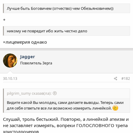
Лучше быть Боговичем (отчество) чем Обезьяновичем))
+
никому не повредит ибо жить честно дело
=лицемерия однако
Jagger
Повелитель Зерга
30.10.13
#182
pilgrim_sumy сказав(ла):
Видите какой Вы молодец, сами делаете выводы. Теперь сами
для себя ответьте все ли возможно измерить линейкой.
Слушай, троль бестыжий. Повторю, а линейкой атеизм и
не заставляет измерять, вопреки ГОЛОСЛОВНОГО трепа
христодрочеров