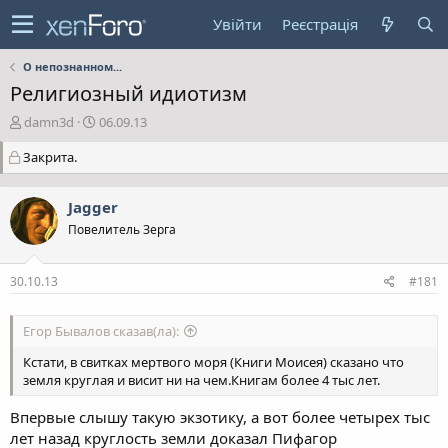
Увійти
Реєстрація
О непознанном...
Религиозный идиотизм
А
Д
damn3d
06.09.13
в
а
Закрита.
т
т
о
а
р
с
Jagger
т
т
е
в
Повелитель Зерга
м
о
и
р
30.10.13
#181
е
н
н
Егор Бывалов сказав(ла):
я
Кстати, в свитках мертвого моря (Книги Моисея) сказано что
земля круглая и висит ни на чем.Книгам более 4 тыс лет.
Впервые слышу такую экзотику, а вот более четырех тыс
лет назад круглость земли доказал Пифагор