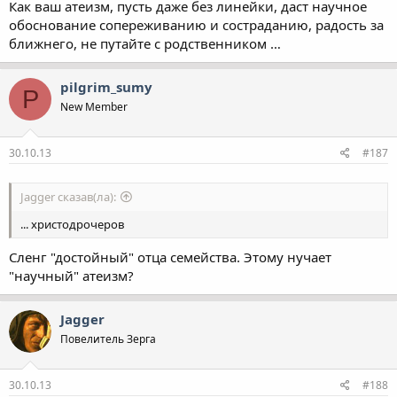
Как ваш атеизм, пусть даже без линейки, даст научное
обоснование сопереживанию и состраданию, радость за
ближнего, не путайте с родственником …
pilgrim_sumy
P
New Member
30.10.13
#187
Jagger сказав(ла):
... христодрочеров
Сленг "достойный" отца семейства. Этому нучает
"научный" атеизм?
Jagger
Повелитель Зерга
30.10.13
#188