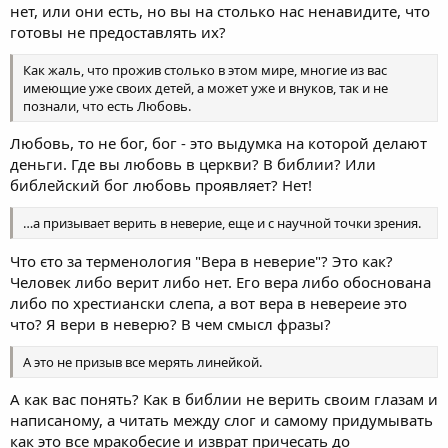
нет, или они есть, но вы на столько нас ненавидите, что
готовы не предоставлять их?
Как жаль, что прожив столько в этом мире, многие из вас
имеющие уже своих детей, а может уже и внуков, так и не
познали, что есть Любовь.
Любовь, то не бог, бог - это выдумка на которой делают
деньги. Где вы любовь в церкви? В библии? Или
библейский бог любовь проявляет? Нет!
…а призывает верить в неверие, еще и с научной точки зрения.
Что єто за терменология "Вера в неверие"? Это как?
Человек либо верит либо нет. Его вера либо обоснована
либо по хрестиански слепа, а вот вера в невереие это
что? Я вери в неверю? В чем смысл фразы?
А это не призыв все мерять линейкой.
А как вас понять? Как в библии не верить своим глазам и
написаному, а читать между слог и самому придумывать
как это все мракобесие и изврат причесать до