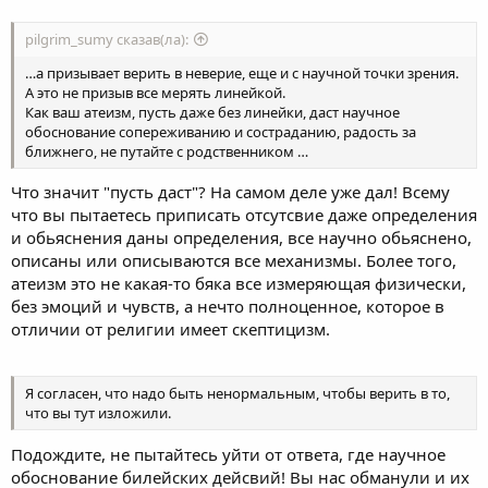
pilgrim_sumy сказав(ла):
…а призывает верить в неверие, еще и с научной точки зрения.
А это не призыв все мерять линейкой.
Как ваш атеизм, пусть даже без линейки, даст научное
обоснование сопереживанию и состраданию, радость за
ближнего, не путайте с родственником …
Что значит "пусть даст"? На самом деле уже дал! Всему
что вы пытаетесь приписать отсутсвие даже определения
и обьяснения даны определения, все научно обьяснено,
описаны или описываются все механизмы. Более того,
атеизм это не какая-то бяка все измеряющая физически,
без эмоций и чувств, а нечто полноценное, которое в
отличии от религии имеет скептицизм.
Я согласен, что надо быть ненормальным, чтобы верить в то,
что вы тут изложили.
Подождите, не пытайтесь уйти от ответа, где научное
обоснование билейских дейсвий! Вы нас обманули и их