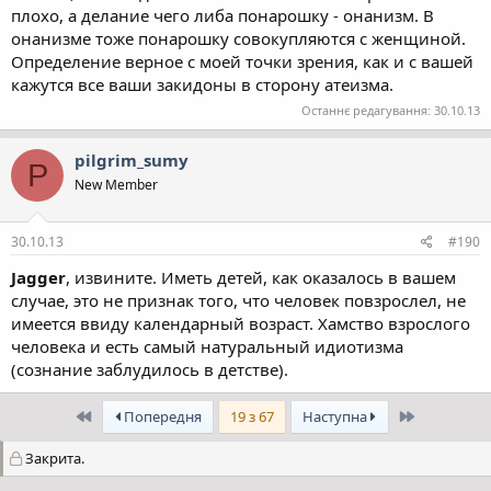
плохо, а делание чего либа понарошку - онанизм. В
онанизме тоже понарошку совокупляются с женщиной.
Определение верное с моей точки зрения, как и с вашей
кажутся все ваши закидоны в сторону атеизма.
Останнє редагування:
30.10.13
pilgrim_sumy
P
New Member
30.10.13
#190
Jagger
, извините. Иметь детей, как оказалось в вашем
случае, это не признак того, что человек повзрослел, не
имеется ввиду календарный возраст. Хамство взрослого
человека и есть самый натуральный идиотизма
(сознание заблудилось в детстве).
Перший
Останній
Попередня
19 з 67
Наступна
Закрита.