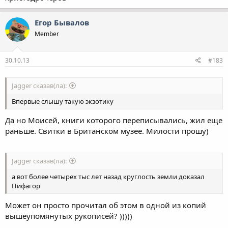
Егор Бывалов
Member
30.10.13
#183
Jagger сказав(ла):
Впервые слышу такую экзотику
Да но Моисей, книги которого переписывались, жил еще
раньше. Свитки в Британском музее. Милости прошу)
Jagger сказав(ла):
а вот более четырех тыс лет назад круглость земли доказал
Пифагор
Может он просто прочитал об этом в одной из копий
вышеупомянутых рукописей? )))))