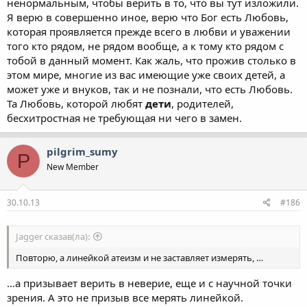
ненормальным, чтобы верить в то, что вы тут изложили.
Я верю в совершенно иное, верю что Бог есть Любовь,
которая проявляется прежде всего в любви и уважении
того кто рядом, не рядом вообще, а к тому кто рядом с
тобой в данный момент. Как жаль, что прожив столько в
этом мире, многие из вас имеющие уже своих детей, а
может уже и внуков, так и не познали, что есть Любовь.
Та Любовь, которой любят
дети
, родителей,
бесхитростная не требующая ни чего в замен.
pilgrim_sumy
P
New Member
30.10.13
#186
Jagger сказав(ла):
Повторю, а линейкой атеизм и не заставляет измерять, …
…а призывает верить в неверие, еще и с научной точки
зрения. А это не призыв все мерять линейкой.