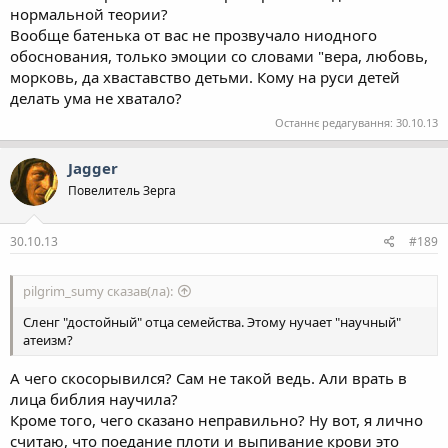
нормальной теории?
Вообще батенька от вас не прозвучало ниодного
обоснования, только эмоции со словами "вера, любовь,
морковь, да хваставство детьми. Кому на руси детей
делать ума не хватало?
Останнє редагування:
30.10.13
Jagger
Повелитель Зерга
30.10.13
#189
pilgrim_sumy сказав(ла):
Сленг "достойный" отца семейства. Этому нучает "научный"
атеизм?
А чего скосорывился? Сам не такой ведь. Али врать в
лица библия научила?
Кроме того, чего сказано неправильно? Ну вот, я лично
считаю, что поедание плоти и выпивание крови это