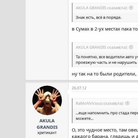
AKULA GRANDIS сказав(ла):
Знак есть, всё в поряде.
в Сумах в 2-ух местах пака т
AKULA GRANDIS сказав(ла):
Та понятно, все водители авто у
проезжую часть и не нарушить 
ну так на то были родители,
26.07.12
RaMoNVicious сказав(ла):
...еще напомнить про стада пер
можете...
AKULA
GRANDIS
О, это чудное место, там ове
критикант
каждого барана. глядишь и 