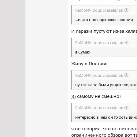
RaMoNVicious сказав(ла):
...и что про парковки говорить - 
И гаражи пустуют из-за халя
RaMoNVicious сказав(ла):
в Сумах
Живу в Полтаве.
RaMoNVicious сказав(ла):
ну так на то были родители, ко
))) самому не смешно?
RaMoNVicious сказав(ла):
интересно в чем он то хоть вин
я не говорил, что он винова
ограниченного обзора вот та