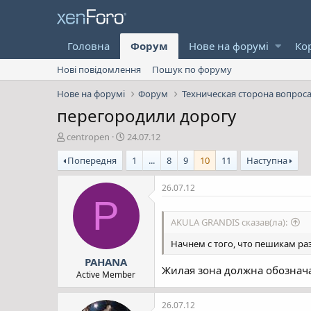
Головна
Форум
Нове на форумі
Ко
Нові повідомлення
Пошук по форуму
Нове на форумі
Форум
Техническая сторона вопрос
перегородили дорогу
А
Д
centropen
24.07.12
в
а
Попередня
1
...
8
9
10
11
Наступна
т
т
о
а
р
с
26.07.12
т
т
P
е
в
AKULA GRANDIS сказав(ла):
м
о
и
р
Начнем с того, что пешикам ра
е
PAHANA
н
Жилая зона должна обознач
н
Active Member
я
26.07.12