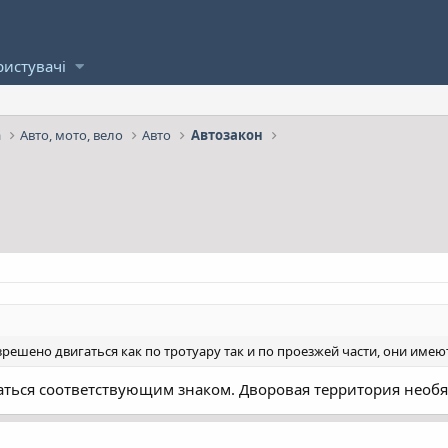
ристувачі
а
Авто, мото, вело
Авто
Автозакон
зрешено двигаться как по тротуару так и по проезжей части, они имею
аться соответствующим знаком. Дворовая территория необя