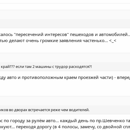
асалось "пересечений интересов" пешеходов и автомобилей...
тью делают очень громкие заявления частенько... <_<
рай??? если там 2 машины с трудор расходятся?!
ежду авто и противоположным краем проезжей части) - вперед
иков во дворах встречается реже чем водителей.
ас по городу за рулём авто... каждый день по пр.Шевченко т
ыкуют... переходя дорогу (в 4 полосы, замечу, со двойной сп