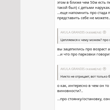
этом в ближе чем 50м есть п
такой был) с детьми наруках
...еще напомнить про стада 
представить себе не можете..
AKULA GRANDIS сказав(ла):
Цепляемся к чему можем? про п
вы зацепились про возраст ав
...и что про парковки говорит
AKULA GRANDIS сказав(ла):
Никто не отрицает, вот только 
о как, интересно в чем он то
виновности?..
...про стоянку/остановку, оз