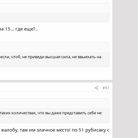
 15... где еще?..
 несли, чтоб, не приведи высшая сила, не ввыехать на
#97
таких количествах, что вы даже представить себе не
 жалобу, там им злачное место! по 51 рубисаку с