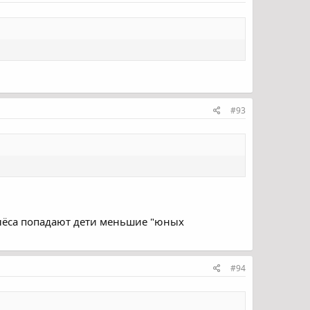
#93
 колёса попадают дети меньшие "юных
#94