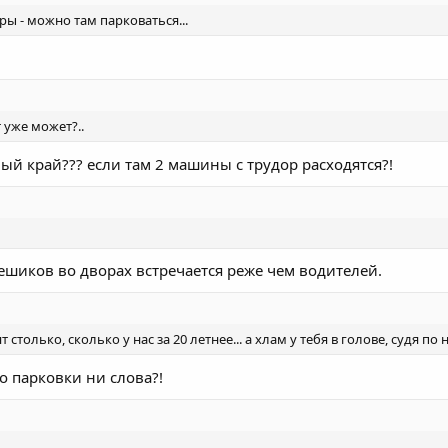
ары - можно там парковаться...
т уже может?..
й край??? если там 2 машины с трудор расходятся?!
ешиков во дворах встречается реже чем водителей.
т столько, сколько у нас за 20 летнее... а хлам у тебя в голове, судя по
о парковки ни слова?!