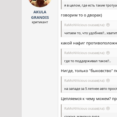
я в целом, где есть такие троту
AKULA
говорим то о дворах)
GRANDIS
критикант
RaMoNVicious сказав(ла):
читаем то, что удобнее?.. хвати
какой нафиг противоположны
RaMoNVicious сказав(ла):
где то поддерживал такое?..
Нигде, только "быковство" п
RaMoNVicious сказав(ла):
на западе за 5 летнее авто прося
Цепляемся к чему можем? пр
RaMoNVicious сказав(ла):
соасна, мамаша дура