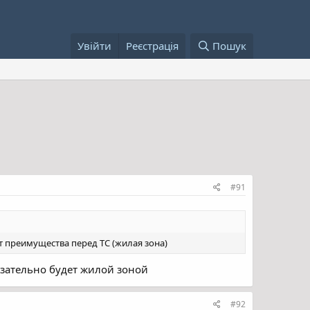
Увійти
Реєстрація
Пошук
#91
т преимущества перед ТС (жилая зона)
зательно будет жилой зоной
#92