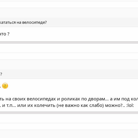
кататься на велосипеде?
что ?
 ?
.
здить на своих велосипедах и роликах по дворам... а им под
 т.п... или их колечить (не важно как слабо) можно?.. :lol: