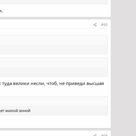
и.
#95
ах туда велики несли, чтоб, не приведи высшая
!
дет жилой зоной
#96