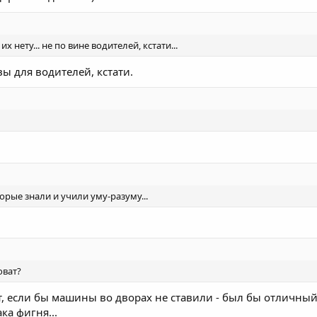
их нету... не по вине водителей, кстати...
вы для водителей, кстати.
торые знали и учили уму-разуму...
оват?
т, если бы машины во дворах не ставили - был бы отличный 
ка фигня...