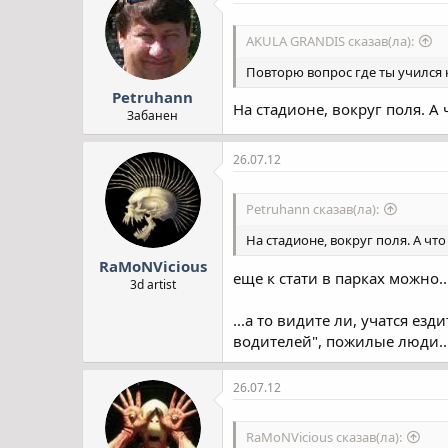
AKULA GRANDIS сказав(ла):
Повторю вопрос где ты учился 
Petruhann
На стадионе, вокруг поля. А 
Забанен
26.07.12
Petruhann сказав(ла):
На стадионе, вокруг поля. А что
RaMoNVicious
еще к стати в парках можно..
3d artist
...а то видите ли, учатся е
водителей", пожилые люди... и
26.07.12
RaMoNVicious сказав(ла):