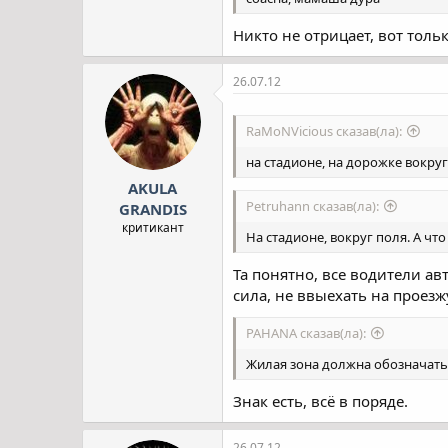
Никто не отрицает, вот толь
26.07.12
RaMoNVicious сказав(ла):
на стадионе, на дорожке вокруг 
AKULA
Petruhann сказав(ла):
GRANDIS
критикант
На стадионе, вокруг поля. А что
Та понятно, все водители авт
сила, не ввыехать на проезж
PAHANA сказав(ла):
Жилая зона должна обозначать
Знак есть, всё в поряде.
26.07.12