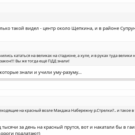
олько такой видел - центр около Щепкина, и в районе Супруна
чились кататься на великах на стадионе, а хуле, и в руках туда велики
закон!!! Вы же тогда ещё ПДД знали!
 которые знали и учили уму-разуму...
еходящие на красный возле Макдака Набережну р.Стрелки?.. и такое в 
ц тысячи за день на красный прутся, вот и накатали бы в гаи
дороги подлатают)