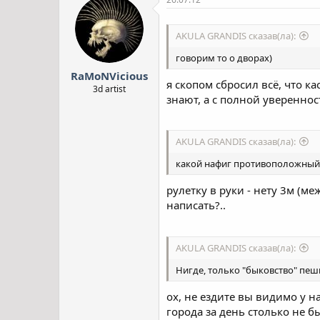
AKULA GRANDIS сказав(ла):
говорим то о дворах)
RaMoNVicious
я скопом сбросил всё, что к
3d artist
знают, а с полной увереннос
AKULA GRANDIS сказав(ла):
какой нафиг противоположный к
рулетку в руки - нету 3м (м
написать?..
AKULA GRANDIS сказав(ла):
Нигде, только "быковство" пеш
ох, не ездите вы видимо у н
города за день столько не б