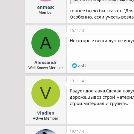
anmasc
точнее было бы сказать "Для
Member
Особенно, если учесть возл
10.11.14
A
Некоторые вещи лучше и куп
Alexsandr
Р
vsvhf
Well-Known Member
е
а
к
19.11.14
ц
V
і
Радует доставка.Сделал покуп
ї
дороже.Вывоз строй материл
:
строй.материал и грузить.
Vladlen
Active Member
19.11.14