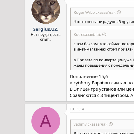
Roger Wilco сказав(ла):
Что-то цены не радуют. В других
Sergius.UZ.
Кос сказав(ла):
Нет неудач, есть
опыт...
с тем баксом- что сейчас- кото
в инет-магазинах стоит привязк
в Привате по конвертации уже 15
ждём повышения с понедельни
Пополнение 15,6
в субботу Барабан считал по
В Эпицентре установили цены
Сравняются с Эпицентром. А
10.11.14
A
vadimv сказав(ла):
Да, но некоторые вещи надо щу