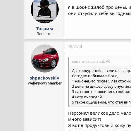
я в шоке с жалоб про цены. 
они откусили себе выгодный 
Тагрим
Поняшка
19.11.14
vadimv сказав(ла):
Да, конкуренция - великая вещь
Сегодня побывал в Роне,
shpackovskiy
1 наконец-то после 5 лет строй
Well-Known Member
2 цена на шифер сразу опустилас
3 на стоянке появились свобод
4 нету очередей
5 такое ощущение, что стал вип
Персонал великое дело,мал
много зависит!
Я вот в продуктовый хожу п