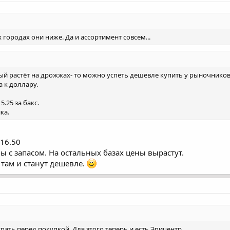
 городах они ниже. Да и ассортимент совсем...
рый растёт на дрожжах- то можно успеть дешевле купить у рыночников,
а к доллару.
.25 за бакс.
ка.
 16.50
 с запасом. На остальных базах цены вырастут.
 там и станут дешевле.
пать перед покупкой. Для этого теперь и есть Эпицентр.