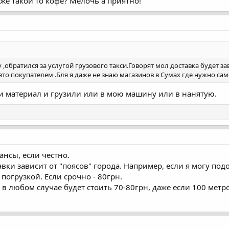
же такой то кофе? Мелочь а приятно!
 ,обратился за услугой грузового такси.Говорят мол доставка будет за
вто покупателем .Бля я даже не знаю магазинов в Сумах где нужно са
и материал и грузили или в мою машину или в нанятую.
ансы, если честно.
вки зависит от "поясов" города. Например, если я могу подо
х погрузкой. Если срочно - 80грн.
 в любом случае будет стоить 70-80грн, даже если 100 метро