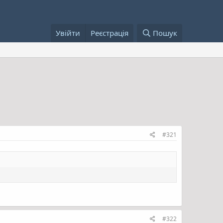
Увійти
Реєстрація
Пошук
#321
#322