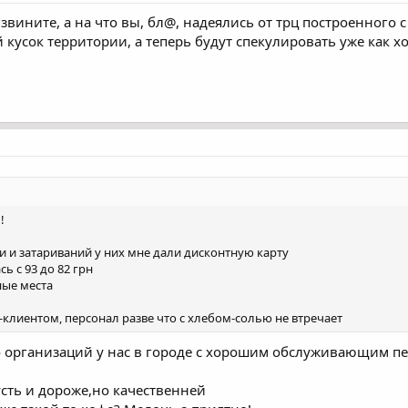
извините, а на что вы, бл@, надеялись от трц построенного 
кусок территории, а теперь будут спекулировать уже как хо
!
ки и затариваний у них мне дали дисконтную карту
ь с 93 до 82 грн
ные места
-клиентом, персонал разве что с хлебом-солью не втречает
о организаций у нас в городе с хорошим обслуживающим п
усть и дороже,но качественней