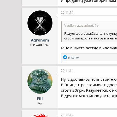
и продавец уже говорит вам 
20.11.14
Vladlen сказав(ла):
Радует доставка.Сделал покупку
строй материла и погрузка на а
Agronom
the watcher...
Мне в Висте всегда вывозил
Р
antonio
е
а
к
20.11.14
ц
і
Ну, с доставкой есть свои ню
ї
В Эпицентре стоимость доста
:
стоит 30грн. Разумеется, с и
В других магазинах доставка
Fill
Кот
20.11.14