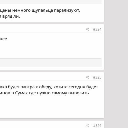
 а цены немного щупальца парализуют.
 вряд ли.
#324
жее.
#325
вка будет завтра к обеду, хотите сегодня будет
зинов в Сумах где нужно самому вывозить
#326