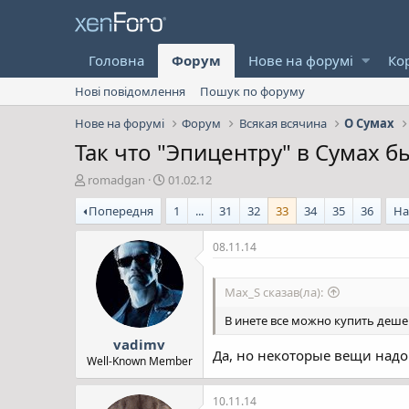
Головна
Форум
Нове на форумі
Ко
Нові повідомлення
Пошук по форуму
Нове на форумі
Форум
Всякая всячина
О Сумах
Так что "Эпицентру" в Сумах б
А
Д
romadgan
01.02.12
в
а
Попередня
1
...
31
32
33
34
35
36
На
т
т
о
а
р
с
08.11.14
т
т
е
в
Max_S сказав(ла):
м
о
и
р
В инете все можно купить деш
е
vadimv
н
Да, но некоторые вещи надо 
н
Well-Known Member
я
10.11.14