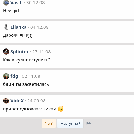
Vasili
30.12.08
Hey girl !
Lila4ka
04.12.08
ДароФФФФ)))
Splinter
27.11.08
Как в культ вступить?
fdg
02.11.08
блин ты засветилась
XideX
24.09.08
привет одноклассникам
Останній
1 з 3
Наступна