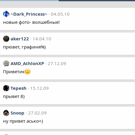
~Dark_Princess~
04.05.10
новые фото- волшебные!
aker122
14.04.10
прювет, графиня%)
AMD_AthlonXP
27.12.09
Приветик
Tepesh
15.12.09
прывет 8)
Snoop
27.02.09
ну привет асько=)