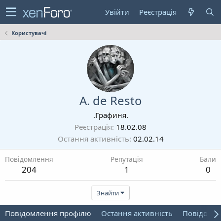
Увійти
Реєстрація
Користувачі
A. de Resto
.Графиня.
Реєстрація
18.02.08
Остання активність
02.02.14
Повідомлення
Репутація
Бали
204
1
0
Знайти
Повідомлення профілю
Остання активність
Повідомл