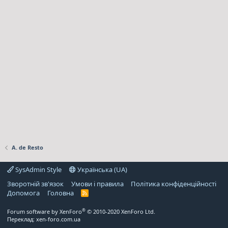
A. de Resto
SysAdmin Style
Українська (UA)
Зворотній зв'язок
Умови і правила
Політика конфіденційності
Дoпoмoга
Головна
R
S
S
®
Forum software by XenForo
© 2010-2020 XenForo Ltd.
Переклад:
xen-foro.com.ua