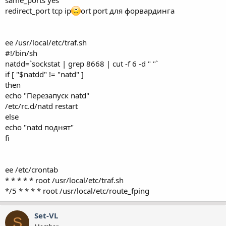
same_ports yes
redirect_port tcp ip
ort port для форвардинга
ee /usr/local/etc/traf.sh
#!/bin/sh
natdd=`sockstat | grep 8668 | cut -f 6 -d " "`
if [ "$natdd" != "natd" ]
then
echo "Перезапуск natd"
/etc/rc.d/natd restart
else
echo "natd поднят"
fi
ee /etc/crontab
* * * * * root /usr/local/etc/traf.sh
*/5 * * * * root /usr/local/etc/route_fping
Set-VL
S