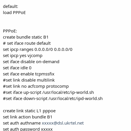
default:
load PPPoE
PPPoE:
create bundle static B1
# set iface route default
set ipcp ranges 0.0.0.0/0 0.0.0.0/0
set ipcp yes vjcomp
set iface disable on-demand
set iface idle 0
set iface enable tcpmssfix
#set link disable multilink
#set link no acfcomp protocomp
#set iface up-script /usr/local/etc/ip-world.sh
#set iface down-script /usr/local/etc/ipd-world.sh
create link static L1 pppoe
set link action bundle B1
set auth authname
xxxxx@dsl.ukrtel.net
set auth password xxxxx