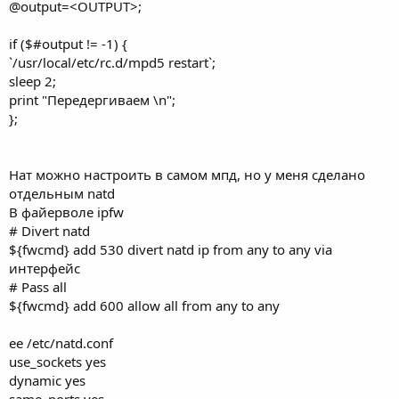
@output=<OUTPUT>;
if ($#output != -1) {
`/usr/local/etc/rc.d/mpd5 restart`;
sleep 2;
print "Передергиваем \n";
};
Нат можно настроить в самом мпд, но у меня сделано
отдельным natd
В файерволе ipfw
# Divert natd
${fwcmd} add 530 divert natd ip from any to any via
интерфейс
# Pass all
${fwcmd} add 600 allow all from any to any
ee /etc/natd.conf
use_sockets yes
dynamic yes