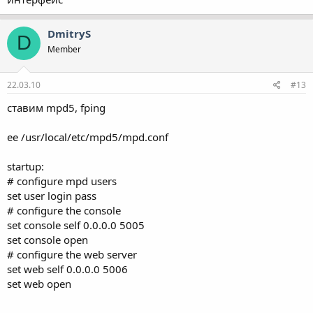
DmitryS
D
Member
22.03.10
#13
ставим mpd5, fping
ee /usr/local/etc/mpd5/mpd.conf
startup:
# configure mpd users
set user login pass
# configure the console
set console self 0.0.0.0 5005
set console open
# configure the web server
set web self 0.0.0.0 5006
set web open