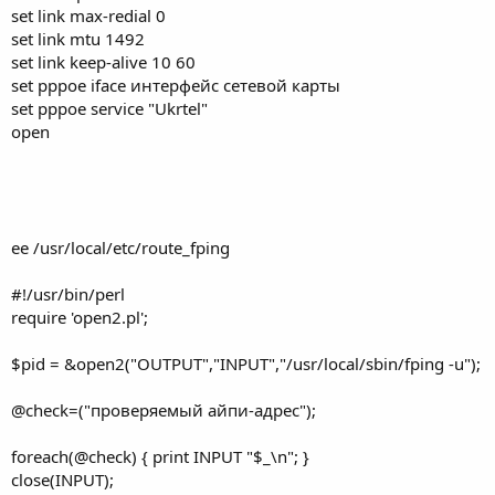
set link max-redial 0
set link mtu 1492
set link keep-alive 10 60
set pppoe iface интерфейс сетевой карты
set pppoe service "Ukrtel"
open
ee /usr/local/etc/route_fping
#!/usr/bin/perl
require 'open2.pl';
$pid = &open2("OUTPUT","INPUT","/usr/local/sbin/fping -u");
@check=("проверяемый айпи-адрес");
foreach(@check) { print INPUT "$_\n"; }
close(INPUT);