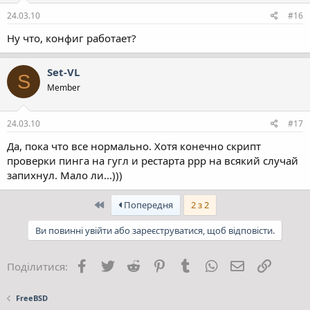
24.03.10
#16
Ну что, конфиг работает?
Set-VL
S
Member
24.03.10
#17
Да, пока что все нормально. Хотя конечно скрипт
проверки пинга на гугл и рестарта ррр на всякий случай
запихнул. Мало ли...)))
Перший
Попередня
2 з 2
Ви повинні увійти або зареєструватися, щоб відповісти.
Facebook
Twitter
Reddit
Pinterest
Tumblr
WhatsApp
E-mail
Посила
Поділитися:
FreeBSD