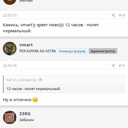
Member
22.03.10
#14
Кажись, vmart'у зреет пиво))) 12 часов - полет
нормальный.
vmart
PER ASPERA AD ASTRA
Команда форуму
Администратор
22.03.10
#15
Set-VL сказав(ла):
12 часов - полет нормальный.
Ну и отлично
Z3RG
Забанен