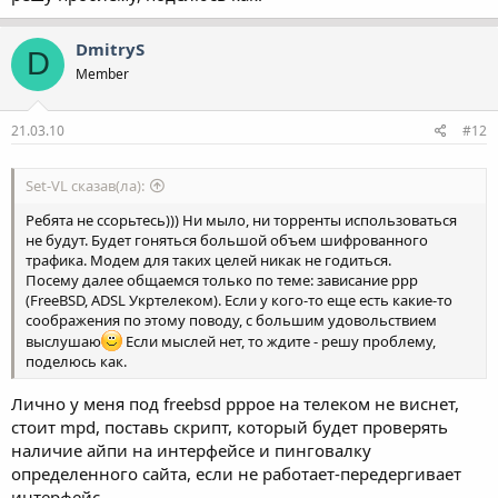
DmitryS
D
Member
21.03.10
#12
Set-VL сказав(ла):
Ребята не ссорьтесь))) Ни мыло, ни торренты использоваться
не будут. Будет гоняться большой объем шифрованного
трафика. Модем для таких целей никак не годиться.
Посему далее общаемся только по теме: зависание ppp
(FreeBSD, ADSL Укртелеком). Если у кого-то еще есть какие-то
соображения по этому поводу, с большим удовольствием
выслушаю
Если мыслей нет, то ждите - решу проблему,
поделюсь как.
Лично у меня под freebsd pppoe на телеком не виснет,
стоит mpd, поставь скрипт, который будет проверять
наличие айпи на интерфейсе и пинговалку
определенного сайта, если не работает-передергивает
интерфейс