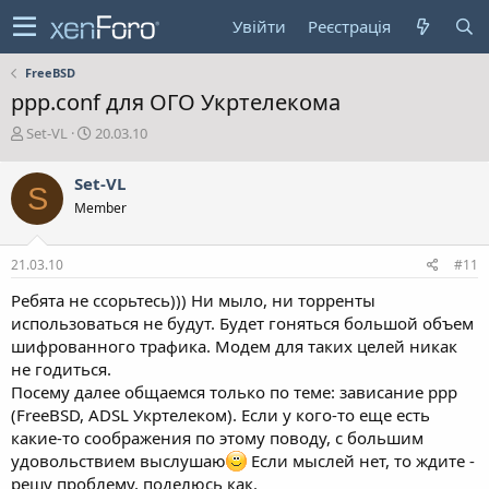
Увійти
Реєстрація
FreeBSD
ppp.conf для ОГО Укртелекома
А
Д
Set-VL
20.03.10
в
а
т
т
Set-VL
S
о
а
Member
р
с
т
т
е
в
21.03.10
#11
м
о
и
р
Ребята не ссорьтесь))) Ни мыло, ни торренты
е
использоваться не будут. Будет гоняться большой объем
н
шифрованного трафика. Модем для таких целей никак
н
не годиться.
я
Посему далее общаемся только по теме: зависание ppp
(FreeBSD, ADSL Укртелеком). Если у кого-то еще есть
какие-то соображения по этому поводу, с большим
удовольствием выслушаю
Если мыслей нет, то ждите -
решу проблему, поделюсь как.