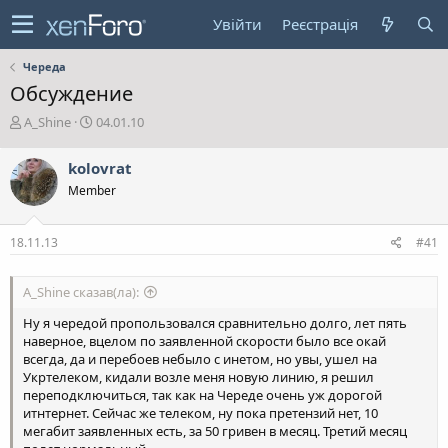
Увійти
Реєстрація
Череда
Обсуждение
А
Д
A_Shine
04.01.10
в
а
т
т
kolovrat
о
а
Member
р
с
т
т
е
в
18.11.13
#41
м
о
и
р
е
A_Shine сказав(ла):
н
н
Ну я чередой пропользовался сравнительно долго, лет пять
я
наверное, вцелом по заявленной скорости было все окай
всегда, да и перебоев небыло с инетом, но увы, ушел на
Укртелеком, кидали возле меня новую линию, я решил
переподключиться, так как на Череде очень уж дорогой
итнтернет. Сейчас же телеком, ну пока претензий нет, 10
мегабит заявленных есть, за 50 гривен в месяц. Третий месяц