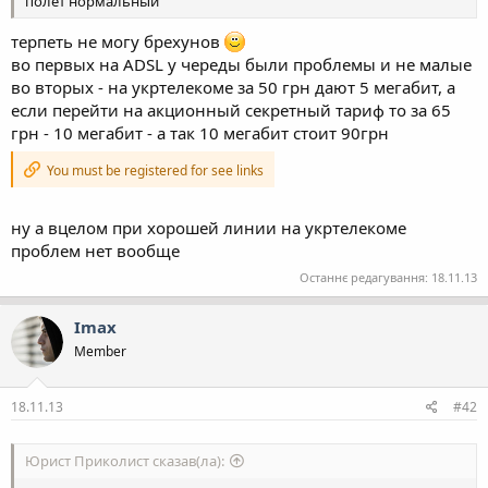
полет нормальный
терпеть не могу брехунов
во первых на ADSL у череды были проблемы и не малые
во вторых - на укртелекоме за 50 грн дают 5 мегабит, а
если перейти на акционный секретный тариф то за 65
грн - 10 мегабит - а так 10 мегабит стоит 90грн
You must be registered for see links
ну а вцелом при хорошей линии на укртелекоме
проблем нет вообще
Останнє редагування:
18.11.13
Imax
Member
18.11.13
#42
Юрист Приколист сказав(ла):