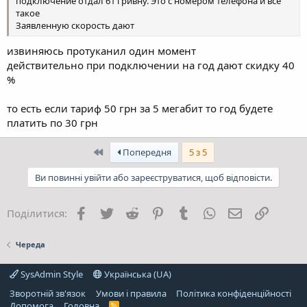
подключение отдал 61 гривну. Это с номером телефона и все
такое
Заявленную скорость дают
извиняюсь протуканил один момент
действительно при подключении на год дают скидку 40
%
то есть если тариф 50 грн за 5 мегабит то год будете
платить по 30 грн
Перший
Попередня
5 з 5
Ви повинні увійти або зареєструватися, щоб відповісти.
Facebook
Twitter
Reddit
Pinterest
Tumblr
WhatsApp
E-mail
Посила
Поділитися:
Череда
SysAdmin Style
Українська (UA)
Зворотній зв'язок
Умови і правила
Політика конфіденційності
Дoпoмoга
Головна
R