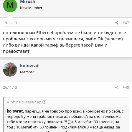
Mirosh
M
New Member
19.11.13
#47
по технологии Ethernet проблем не было и не будет! все
проблемы с которыми я сталкивался, либо ПК (железо)
либо винда! Какой тариф выберете такой Вам и
предоставят!
kolovrat
Member
26.11.13
#48
A_Shine сказав(ла):
kolovrat
, парниш, я не говорю про всех, а конкретно пр себя, с
чередой у меня траблов никогда небыло. А на счет телекома,
тебе чтоли платежку показать ?! )))), 5 мегабит 30 гривен ( на
год ) 10 мегабит ( 50 гривен ) подключался 3 месяца назад. за