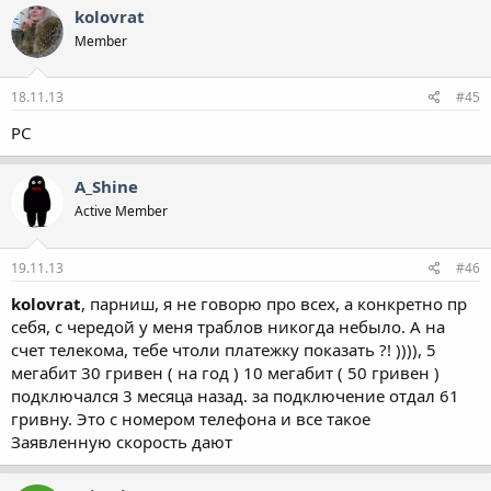
kolovrat
Member
18.11.13
#45
РС
A_Shine
Active Member
19.11.13
#46
kolovrat
, парниш, я не говорю про всех, а конкретно пр
себя, с чередой у меня траблов никогда небыло. А на
счет телекома, тебе чтоли платежку показать ?! )))), 5
мегабит 30 гривен ( на год ) 10 мегабит ( 50 гривен )
подключался 3 месяца назад. за подключение отдал 61
гривну. Это с номером телефона и все такое
Заявленную скорость дают