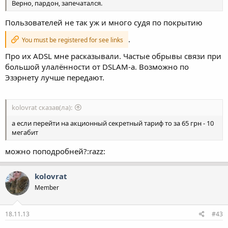
Верно, пардон, запечатался.
Пользователей не так уж и много судя по покрытию
.
You must be registered for see links
Про их ADSL мне расказывали. Частые обрывы связи при
большой улалённости от DSLAM-a. Возможно по
Эзэрнету лучше передают.
kolovrat сказав(ла):
а если перейти на акционный секретный тариф то за 65 грн - 10
мегабит
можно поподробней?:razz:
kolovrat
Member
18.11.13
#43