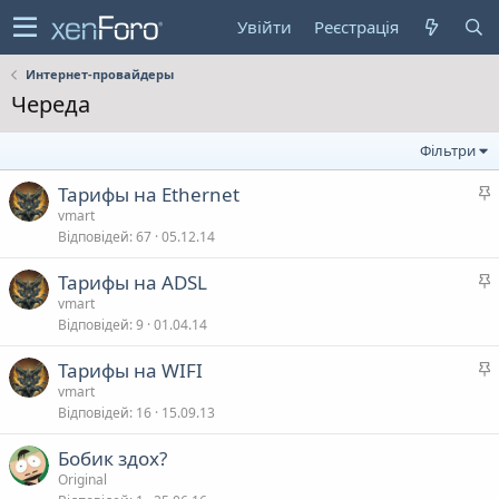
Увійти
Реєстрація
Интернет-провайдеры
Череда
Фільтри
Тарифы на Ethernet
а
vmart
Відповідей
67
05.12.14
л
Тарифы на ADSL
а
vmart
в
Відповідей
9
01.04.14
а
л
Тарифы на WIFI
а
vmart
в
Відповідей
16
15.09.13
а
л
Бобик здох?
Original
в