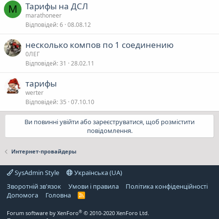
Тарифы на ДСЛ
M
marathoneer
Відповідей
6
08.08.12
несколько компов по 1 соединению
0ЛЕГ
Відповідей
31
28.02.11
тарифы
werter
Відповідей
35
07.10.10
Ви повинні увійти або зареєструватися, щоб розмістити
повідомлення.
Интернет-провайдеры
SysAdmin Style
Українська (UA)
Зворотній зв'язок
Умови і правила
Політика конфіденційності
Дoпoмoга
Головна
R
S
S
®
Forum software by XenForo
© 2010-2020 XenForo Ltd.