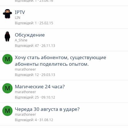
Відповідей
1
25.06.16
а
IPTV
LIN
Відповідей
1
25.02.15
Обсуждение
A_Shine
Відповідей
47
26.11.13
Хочу стать абонентом, существующие
M
абоненты поделитесь опытом.
marathoneer
Відповідей
12
29.03.13
Магические 24 часа?
M
marathoneer
Відповідей
25
09.10.12
Череда 30 августа в ударе?
M
marathoneer
Відповідей
4
31.08.12