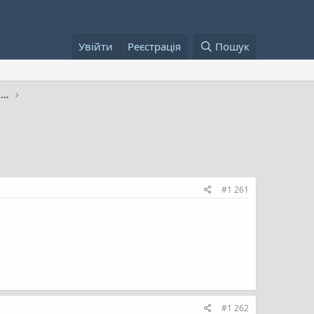
Увійти
Реєстрація
Пошук
Животные, растения, аквариумистика.. и все для них
#1 261
#1 262