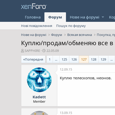
Головна
Форум
Нове на форумі
Ко
Нові повідомлення
Пошук по форуму
Нове на форумі
Форум
Всякая всячина
Покупка, п
Куплю/продам/обменяю все в
А
Д
SAPPHIRE
22.05.09
в
а
Попередня
1
...
125
126
127
128
129
...
т
т
о
а
р
с
12.09.15
т
т
Куплю телескопов, неонов.
е
в
м
о
и
р
е
Kadett
н
н
Member
я
13.09.15