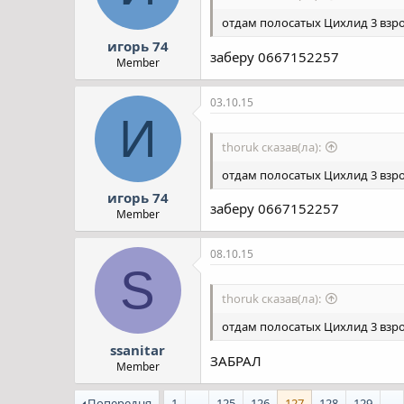
отдам полосатых Цихлид 3 взро
игорь 74
заберу 0667152257
Member
03.10.15
И
thoruk сказав(ла):
отдам полосатых Цихлид 3 взро
игорь 74
заберу 0667152257
Member
08.10.15
S
thoruk сказав(ла):
отдам полосатых Цихлид 3 взро
ssanitar
ЗАБРАЛ
Member
Попередня
1
...
125
126
127
128
129
...