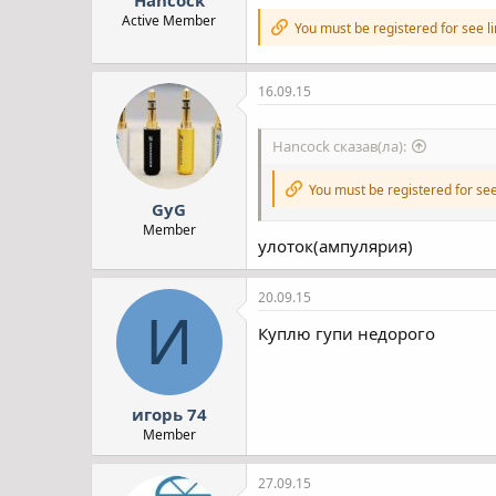
Hancock
Active Member
You must be registered for see l
16.09.15
Hancock сказав(ла):
You must be registered for see
GyG
Member
улоток(ампулярия)
20.09.15
И
Куплю гупи недорого
игорь 74
Member
27.09.15