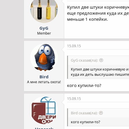
Купил две штуки коричневу
еще предложения куда их де
меньше 1 копейки.
GyG
Member
15.09.15
GyG сказав(ла):
Купил две штуки коричневую и
куда их деть выслушаю пишите 
Bird
А мне летать охота!
кого купили-то?
15.09.15
Bird сказав(ла):
кого купили-то?