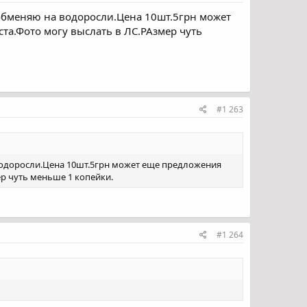
обменяю на водоросли.Цена 10шт.5грн может
та.Фото могу выслать в ЛС.РАзмер чуть
#1 263
водоросли.Цена 10шт.5грн может еще предложения
ер чуть меньше 1 копейки.
#1 264