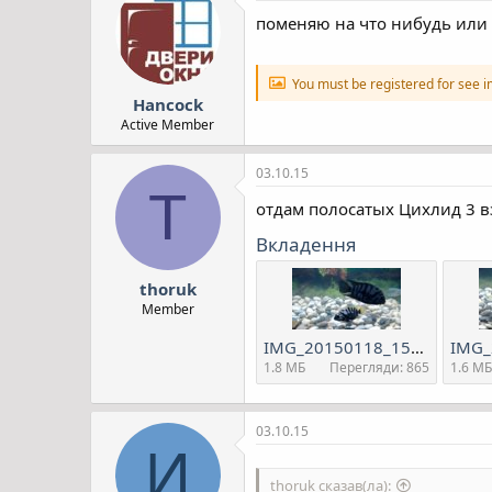
поменяю на что нибудь ил
You must be registered for see 
Hancock
Active Member
03.10.15
T
отдам полосатых Цихлид 3 в
Вкладення
thoruk
Member
IMG_20150118_155225986.jpg
1.8 MБ
Перегляди: 865
1.6 MБ
03.10.15
И
thoruk сказав(ла):