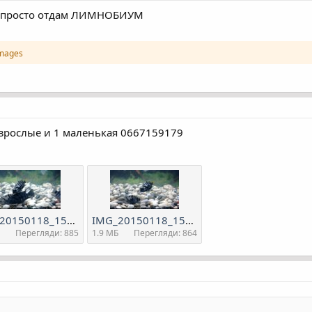
и просто отдам ЛИМНОБИУМ
images
зрослые и 1 маленькая 0667159179
IMG_20150118_155220330.jpg
IMG_20150118_155202011.jpg
Перегляди: 885
1.9 MБ
Перегляди: 864