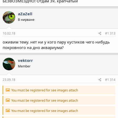
БЕЗВОЗМЕЗДНО! Отдам Эх. крапчатый
aZaZell
В нирване
10.02.18
#1 313
оживим тему. нет ни у кого пару кустиков чего нибудь
покровного на дно аквариума?
vektorr
Member
23.09.18
#1 314
You must be registered for see images attach
You must be registered for see images attach
You must be registered for see images attach