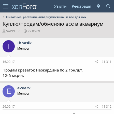
Увійти
Реєстрація
Животные, растения, аквариумистика.. и все для них
Куплю/продам/обменяю все в аквариум
А
Д
SAPPHIRE
22.05.09
в
а
т
т
Ihhasik
I
о
а
Member
р
с
т
т
е
в
16.09.17
#1 311
м
о
и
р
Продам креветок Неокардина по 2 грн/шт.
е
12-й мкр-н.
н
н
я
eveerv
E
Member
26.09.17
#1 312