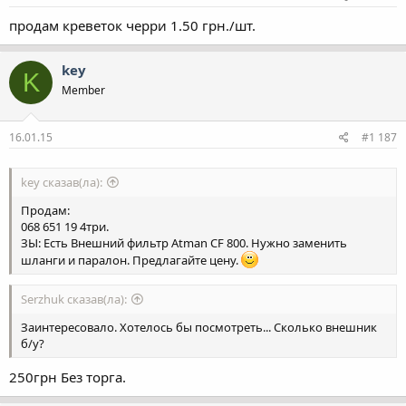
продам креветок черри 1.50 грн./шт.
key
K
Member
16.01.15
#1 187
key сказав(ла):
Продам:
068 651 19 4три.
ЗЫ: Есть Внешний фильтр Atman CF 800. Нужно заменить
шланги и паралон. Предлагайте цену.
Serzhuk сказав(ла):
Заинтересовало. Хотелось бы посмотреть... Сколько внешник
б/у?
250грн Без торга.