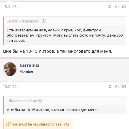
15.01.15
#1 183
Serzhuk сказав(ла):
Есть аквариум на 40 л, новый, с крышкой, фильтром,
обогревателем, грунтом. Могу выслать фото на почту. Цена 350
грн за всё.
мне бы на 10-15 литров, а так многовато для меня.
karramiz
Member
15.01.15
#1 184
l.lika.v сказав(ла):
мне бы на 10-15 литров, а так многовато для меня.
You must be registered for see links