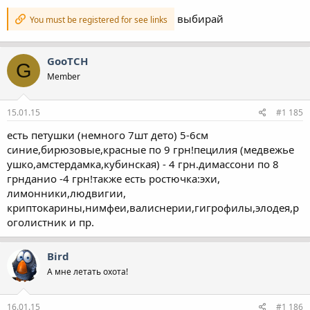
выбирай
You must be registered for see links
GooTCH
G
Member
15.01.15
#1 185
есть петушки (немного 7шт дето) 5-6см
синие,бирюзовые,красные по 9 грн!пецилия (медвежье
ушко,амстердамка,кубинская) - 4 грн.димассони по 8
грнданио -4 грн!также есть ростючка:эхи,
лимонники,людвигии,
криптокарины,нимфеи,валиснерии,гигрофилы,элодея,р
оголистник и пр.
Bird
А мне летать охота!
16.01.15
#1 186