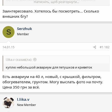
ЗЫ: Есть Внешний фильтр Atman CF 800. Нужно заменить
Натисніть, щоб розгорнути...
шланги и паралон. Предлагайте цену.
Заинтересовало. Хотелось бы посмотреть... Сколько
внешник б/у?
Serzhuk
S
Member
14.01.15
#1 182
l.lika.v сказав(ла):
куплю небольшой аквариум для петушков и криветок
Есть аквариум на 40 л, новый, с крышкой, фильтром,
обогревателем, грунтом. Могу выслать фото на почту.
Цена 350 грн за всё.
l.lika.v
New Member