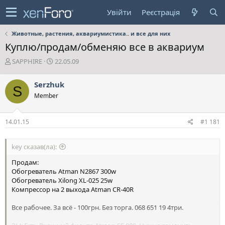
Увійти
Реєстрація
Животные, растения, аквариумистика.. и все для них
Куплю/продам/обменяю все в аквариум
А
Д
SAPPHIRE
22.05.09
в
а
т
т
Serzhuk
S
о
а
Member
р
с
т
т
е
в
14.01.15
#1 181
м
о
и
р
е
key сказав(ла):
н
н
Продам:
я
Обогреватель Atman N2867 300w
Обогреватель Xilong XL-025 25w
Компрессор на 2 выхода Atman CR-40R
Все рабочее. За всё - 100грн. Без торга. 068 651 19 4три.