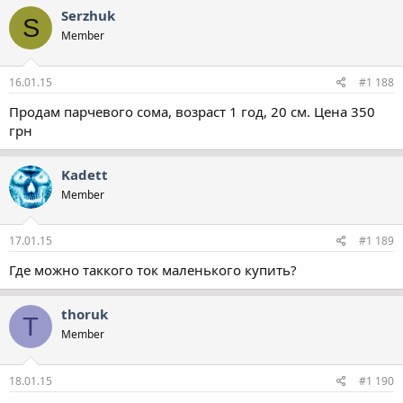
Serzhuk
S
Member
16.01.15
#1 188
Продам парчевого сома, возраст 1 год, 20 см. Цена 350
грн
Kadett
Member
17.01.15
#1 189
Где можно таккого ток маленького купить?
thoruk
T
Member
18.01.15
#1 190