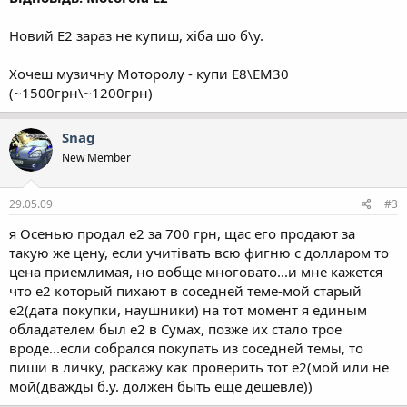
Новий Е2 зараз не купиш, хіба шо б\у.
Хочеш музичну Моторолу - купи Е8\ЕМ30
(~1500грн\~1200грн)
Snag
New Member
29.05.09
#3
я Осенью продал е2 за 700 грн, щас его продают за
такую же цену, если учитівать всю фигню с долларом то
цена приемлимая, но вобще многовато...и мне кажется
что е2 который пихают в соседней теме-мой старый
е2(дата покупки, наушники) на тот момент я единым
обладателем был е2 в Сумах, позже их стало трое
вроде...если собрался покупать из соседней темы, то
пиши в личку, раскажу как проверить тот е2(мой или не
мой(дважды б.у. должен быть ещё дешевле))