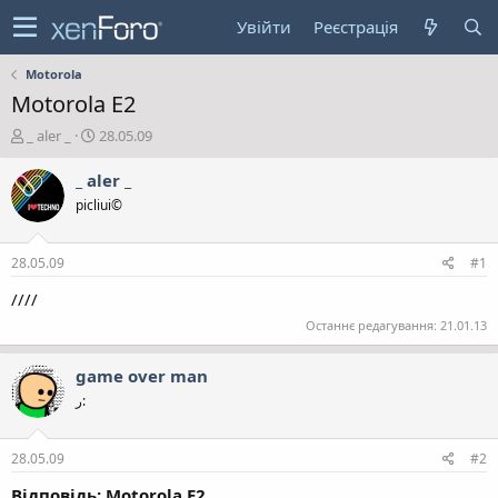
Увійти
Реєстрація
Motorola
Motorola E2
А
Д
_ aler _
28.05.09
в
а
т
т
_ aler _
о
а
picliui©
р
с
т
т
е
в
28.05.09
#1
м
о
и
р
////
е
Останнє редагування:
21.01.13
н
н
game over man
я
:ر
28.05.09
#2
Відповідь: Motorola E2