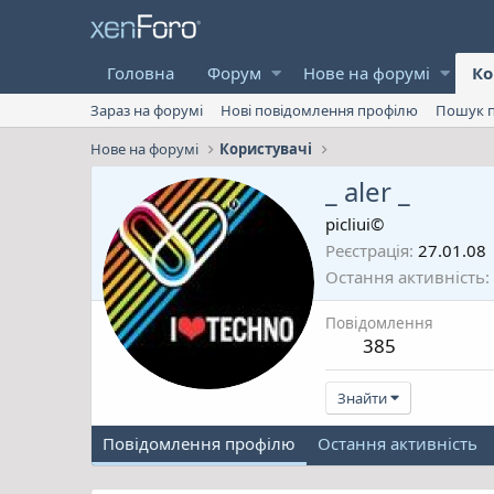
Головна
Форум
Нове на форумі
Ко
Зараз на форумі
Нові повідомлення профілю
Пошук п
Нове на форумі
Користувачі
_ aler _
picliui©
Реєстрація
27.01.08
Остання активність
Повідомлення
385
Знайти
Повідомлення профілю
Остання активність