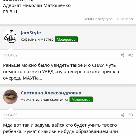
Адвокат Николай Матюшенко
ГЗ ВШ
Останнє редагування:
12.04.09
JamStyle
Кофейный мастер
Модератор
11.04.09
#2
Раньше можно было увидеть такое и о СНАУ, чуть
немного позже о УАБД...ну а теперь похоже пришла
очередь МАУПа...
Светлана Александровна
меркантильная скептичка
Модератор
11.04.09
#3
Мда,вот так и задумывайся кто будет учить твоего
ребёнка."кума" с каким- нибудь образованием или