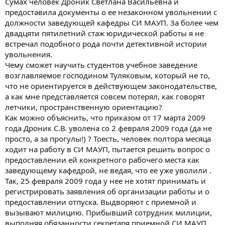
Сумах человек Дроник Светлана Васильевна и
предоставила документы о ее незаконном увольнении с
должности заведующей кафедры СИ МАУП. За более чем
двадцяти пятилетний стаж юридической работы я не
встречал подобного рода почти детективной истории
увольнения.
Чему сможет научить студентов учебное заведение
возглавляемое господином Туляковым, который не то,
что не ориентируется в действующем законодательстве,
а как мне представляется совсем потерял, как говорят
летчики, пространственную ориентацию?
Как можно объяснить, что приказом от 17 марта 2009
года Дроник С.В. уволена со 2 февраля 2009 года (да не
просто, а за прогулы!) ? Тоесть, человек полтора месяца
ходит на работу в СИ МАУП, пытается решить вопрос о
предоставлении ей конкретного рабочего места как
заведующему кафедрой, не ведая, что ее уже уволили .
Так, 25 февраля 2009 года у нее не хотят принимать и
регистрировать заявления об организации работы и о
предоставлении отпуска. Выдворяют с приемной и
вызывают милицию. Прибывший сотрудник милиции,
выполняя обязанности секретаря приемной СИ МАУП,