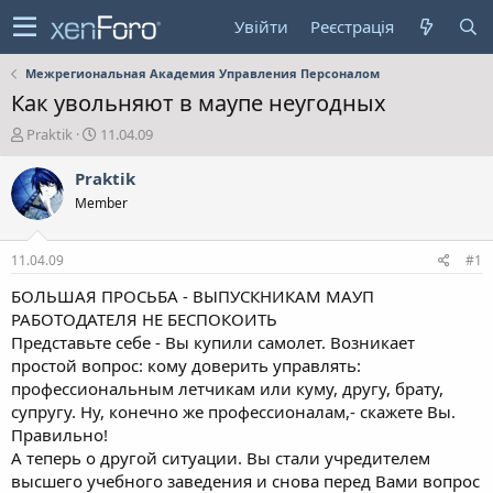
Увійти
Реєстрація
Межрегиональная Академия Управления Персоналом
Как увольняют в маупе неугодных
А
Д
Praktik
11.04.09
в
а
т
т
Praktik
о
а
Member
р
с
т
т
е
в
11.04.09
#1
м
о
и
р
БОЛЬШАЯ ПРОСЬБА - ВЫПУСКНИКАМ МАУП
е
РАБОТОДАТЕЛЯ НЕ БЕСПОКОИТЬ
н
Представьте себе - Вы купили самолет. Возникает
н
простой вопрос: кому доверить управлять:
я
профессиональным летчикам или куму, другу, брату,
супругу. Ну, конечно же профессионалам,- скажете Вы.
Правильно!
А теперь о другой ситуации. Вы стали учредителем
высшего учебного заведения и снова перед Вами вопрос