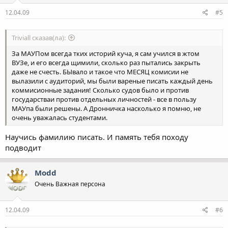
12.04.09
#5
Triviall сказав(ла):
За МАУПом всегда тких историй куча, я сам учился в жтом
ВУЗе, и его всегда щимили, сколько раз пытались закрыть
даже не счесть. БЫвало и такое что МЕСЯЦ комисии не
вылазили с аудиторий, мы были вареные писать каждый день
коммисионные задания! Сколько судов было и против
государстваи против отдельных личностей - все в пользу
МАУпа были решены. А Дронничка насколько я помню, не
очень уважалась студентами.
Научись фамилию писать. И память тебя походу
подводит
Modd
Очень Важная персона
12.04.09
#6