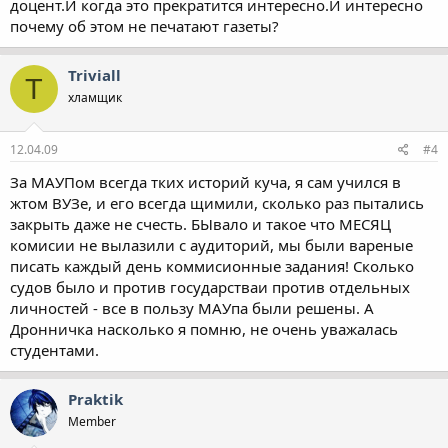
доцент.И когда это прекратится интересно.И интересно
почему об этом не печатают газеты?
Triviall
T
хламщик
12.04.09
#4
За МАУПом всегда тких историй куча, я сам учился в
жтом ВУЗе, и его всегда щимили, сколько раз пытались
закрыть даже не счесть. БЫвало и такое что МЕСЯЦ
комисии не вылазили с аудиторий, мы были вареные
писать каждый день коммисионные задания! Сколько
судов было и против государстваи против отдельных
личностей - все в пользу МАУпа были решены. А
Дронничка насколько я помню, не очень уважалась
студентами.
Praktik
Member