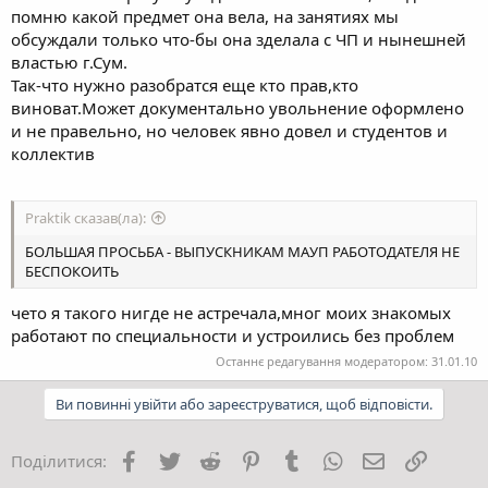
помню какой предмет она вела, на занятиях мы
обсуждали только что-бы она зделала с ЧП и нынешней
властью г.Сум.
Так-что нужно разобратся еще кто прав,кто
виноват.Может документально увольнение оформлено
и не правельно, но человек явно довел и студентов и
коллектив
Praktik сказав(ла):
БОЛЬШАЯ ПРОСЬБА - ВЫПУСКНИКАМ МАУП РАБОТОДАТЕЛЯ НЕ
БЕСПОКОИТЬ
чето я такого нигде не астречала,мног моих знакомых
работают по специальности и устроились без проблем
Останнє редагування модератором:
31.01.10
Ви повинні увійти або зареєструватися, щоб відповісти.
Facebook
Twitter
Reddit
Pinterest
Tumblr
WhatsApp
E-mail
Посила
Поділитися: