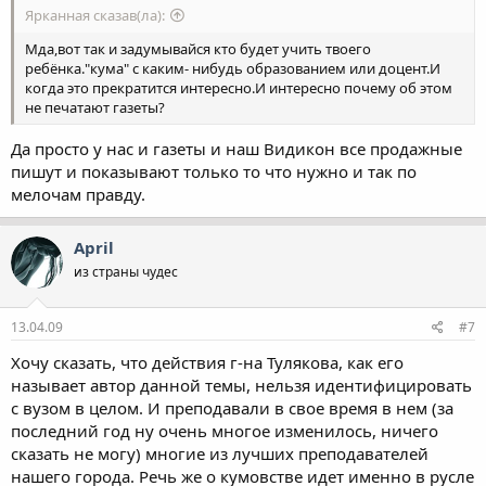
Ярканная сказав(ла):
Мда,вот так и задумывайся кто будет учить твоего
ребёнка."кума" с каким- нибудь образованием или доцент.И
когда это прекратится интересно.И интересно почему об этом
не печатают газеты?
Да просто у нас и газеты и наш Видикон все продажные
пишут и показывают только то что нужно и так по
мелочам правду.
April
из страны чудес
13.04.09
#7
Хочу сказать, что действия г-на Тулякова, как его
называет автор данной темы, нельзя идентифицировать
с вузом в целом. И преподавали в свое время в нем (за
последний год ну очень многое изменилось, ничего
сказать не могу) многие из лучших преподавателей
нашего города. Речь же о кумовстве идет именно в русле