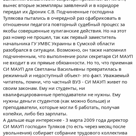
вынес вторые экземпляры заявлений и в коридоре
передал их Дроник С.В. Подчиненные господина
Тулякова пытались в очередной раз сфабриковать в
отношении педагога повторный судебный процесс за
якобы совершенные хулиганские действия. Но на этот
раз номер не прошел, так как первый заместитель
начальника ГУ УМВС Украины в Сумской области
разобрался в ситуации. Возможно, он также напомнил
подчиненным, что выполнение роли секретаря СИ МАУП
не входит в их прямые обязанности. Но то, что приемная
СИ МАУП для Светланы Васильевны превратилась в
режимный и недоступный объект- это факт. Уважаемый
читатель, помни, что частный ВУЗ - СИ МАУП живет по
своим законам. Ему ни студенты, ни
квалифицированные преподаватели не нужны. Ему
нужны деньги студентов (как можно больше) и
преподаватели, которые могли б работать, получая
копейки, либо без зарплаты.
А дальше еще интереснее - 3 марта 2009 года директор
СИ МАУП господин Туляков (то есть через месяц после
увольнения) собирает собрание трудового коллектива