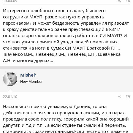
13.04.09
#8
Интересно полюбопытствовать как у бывшего
сотрудника МАУП, разве так нужно управлять
персоналом? И может бездарность управления приводят
к краху действительно ранее преуспевающий ВУЗ? И
сколько старых кадров осталось работать в СИ МАУП? И
что послужило причиной ухода людей помогавших
становится на ноги в Сумах СИ МАУП Братковой Г.Н.,
Ткаченко В.М., Левенец Л.М., Левенец Е.П., Шевченка
А.Н. и многих других...
Mishel'
New Member
22.01.10
#9
Насколько я помню уважаемую Дроник, то она
действительно оч часто пропускала лекции, и на парах
проводила свою политику, говорила какой она хороший
депутат, и т.д и т.п. , а если студенты смели ей перечить,
становились сразу неугодными.Если честно,то я даже не