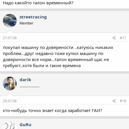
Надо какойто талон временный?
streetracing
Member
27.07.08
#17
покупал машину по доверености ..катуюсь никаких
проблем...друг недавно тоже купил машину по
довериности все норм...талон временный щас не
требуют..хотя были и такие времена
darik
.......................
29.07.08
#18
кто-нибудь точно знает когда заработает ГАИ?
GuRu