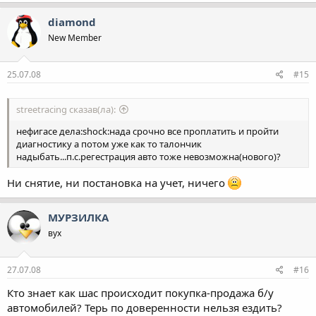
diamond
New Member
25.07.08
#15
streetracing сказав(ла):
нефигасе дела:shock:нада срочно все проплатить и пройти
диагностику а потом уже как то талончик
надыбать...п.с.регестрация авто тоже невозможна(нового)?
Ни снятие, ни постановка на учет, ничего
МУРЗИЛКА
вух
27.07.08
#16
Кто знает как шас происходит покупка-продажа б/у
автомобилей? Терь по доверенности нельзя ездить?