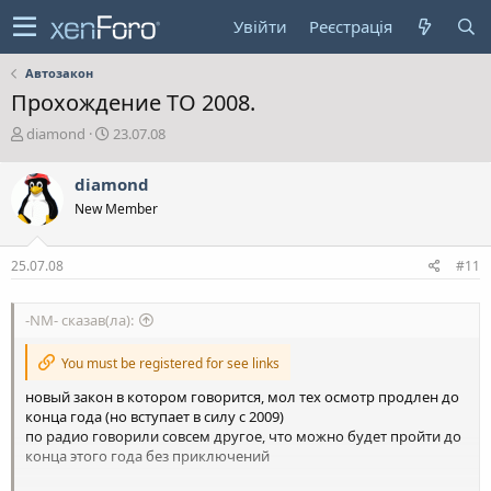
Увійти
Реєстрація
Автозакон
Прохождение ТО 2008.
А
Д
diamond
23.07.08
в
а
т
т
diamond
о
а
New Member
р
с
т
т
е
в
25.07.08
#11
м
о
и
р
е
-NM- сказав(ла):
н
н
You must be registered for see links
я
новый закон в котором говорится, мол тех осмотр продлен до
конца года (но вступает в силу с 2009)
по радио говорили совсем другое, что можно будет пройти до
конца этого года без приключений