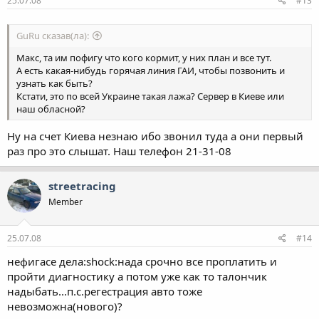
25.07.08
#13
GuRu сказав(ла):
Макс, та им пофигу что кого кормит, у них план и все тут.
А есть какая-нибудь горячая линия ГАИ, чтобы позвонить и
узнать как быть?
Кстати, это по всей Украине такая лажа? Сервер в Киеве или
наш обласной?
Ну на счет Киева незнаю ибо звонил туда а они первый
раз про это слышат. Наш телефон 21-31-08
streetracing
Member
25.07.08
#14
нефигасе дела:shock:нада срочно все проплатить и
пройти диагностику а потом уже как то талончик
надыбать...п.с.регестрация авто тоже
невозможна(нового)?