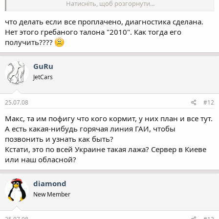
Натисніть, щоб розгорнути...
сервер в ГАИ долго работать не будет
что делать если все проплачено, диагностика сделана.
Нет этого гребаного талона "2010". Как тогда его
получить????
GuRu
JetCars
25.07.08
#12
Макс, та им пофигу что кого кормит, у них план и все тут.
А есть какая-нибудь горячая линия ГАИ, чтобы
позвонить и узнать как быть?
Кстати, это по всей Украине такая лажа? Сервер в Киеве
или наш обласной?
diamond
New Member