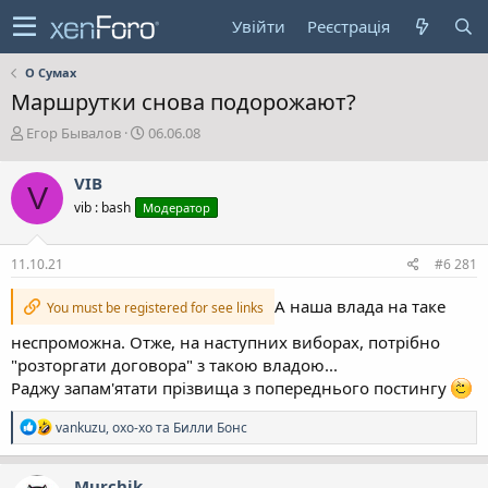
Увійти
Реєстрація
О Сумах
Маршрутки снова подорожают?
А
Д
Егор Бывалов
06.06.08
в
а
т
т
VIB
V
о
а
vib : bash
Модератор
р
с
т
т
е
в
11.10.21
#6 281
м
о
и
р
А наша влада на таке
You must be registered for see links
е
н
неспроможна. Отже, на наступних виборах, потрібно
н
"розторгати договора" з такою владою...
я
Раджу запам'ятати прізвища з попереднього постингу
Р
vankuzu
,
oxo-xo
та
Билли Бонс
е
а
к
Murchik