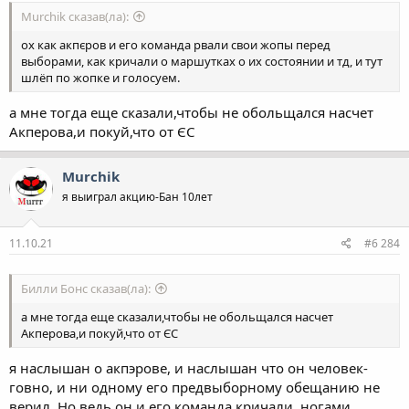
Murchik сказав(ла):
ох как акпєров и его команда рвали свои жопы перед
выборами, как кричали о маршутках о их состоянии и тд, и тут
шлёп по жопке и голосуем.
а мне тогда еще сказали,чтобы не обольщался насчет
Акперова,и покуй,что от ЄС
Murchik
я выиграл акцию-Бан 10лет
11.10.21
#6 284
Билли Бонс сказав(ла):
а мне тогда еще сказали,чтобы не обольщался насчет
Акперова,и покуй,что от ЄС
я наслышан о акпэрове, и наслышан что он человек-
говно, и ни одному его предвыборному обещанию не
верил. Но ведь он и его команда кричали, ногами