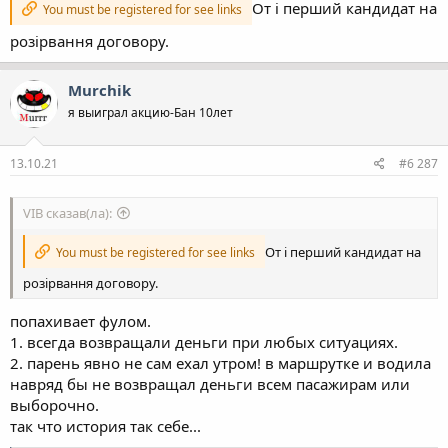
От і перший кандидат на
You must be registered for see links
розірвання договору.
Murchik
я выиграл акцию-Бан 10лет
13.10.21
#6 287
VIB сказав(ла):
От і перший кандидат на
You must be registered for see links
розірвання договору.
попахивает фулом.
1. всегда возвращали деньги при любых ситуациях.
2. парень явно не сам ехал утром! в маршрутке и водила
навряд бы не возвращал деньги всем пасажирам или
выборочно.
так что история так себе...