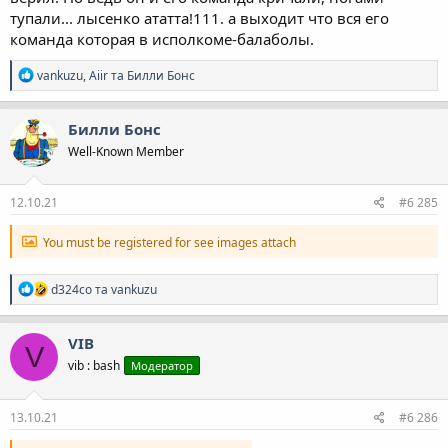
тупали... лысенко ататта!111. а выходит что вся его
команда которая в исполкоме-балаболы.
Р
vankuzu
,
Aiir
та
Билли Бонс
е
а
к
Билли Бонс
ц
Well-Known Member
і
ї
:
12.10.21
#6 285
You must be registered for see images attach
Р
d324co
та
vankuzu
е
а
к
VIB
V
ц
vib : bash
Модератор
і
ї
:
13.10.21
#6 286