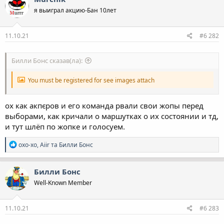
ц
я выиграл акцию-Бан 10лет
і
ї
:
11.10.21
#6 282
Билли Бонс сказав(ла):
You must be registered for see images attach
ох как акпєров и его команда рвали свои жопы перед
выборами, как кричали о маршутках о их состоянии и тд,
и тут шлёп по жопке и голосуем.
Р
oxo-xo
,
Aiir
та
Билли Бонс
е
а
к
Билли Бонс
ц
Well-Known Member
і
ї
:
11.10.21
#6 283