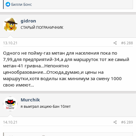
Р
Билли Бонс
е
а
к
gidron
ц
СТАРЫЙ ПОГРАНИЧНИК
і
ї
:
13.10.21
#6 288
Одного не пойму-газ метан для населения пока по
7,99,для предприятий-34,а для маршруток тот же самый
метан-41 гривна...Непонятно
ценообразование...Отсюда,думаю,и цены на
маршрутки,хотя водилы как минимум за смену 1000
свою имеют...
Murchik
я выиграл акцию-Бан 10лет
14.10.21
#6 289