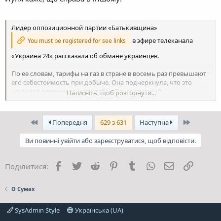
Лидер оппозиционной партии «Батькивщина»
в эфире телеканала
You must be registered for see links
«Украина 24» рассказала об обмане украинцев.
По ее словам, тарифы на газ в стране в восемь раз превышают
его себестоимость при добыче. Она подчеркнула, что это
«скандал огромного масштаба». Ранее главный
Натисніть, щоб розгорнути...
исполнительный директор
Отто Ватерландер перед
You must be registered for see links
Перший
Останній
Попередня
629 з 631
Наступна
своей отставкой рассказал, что себестоимость добычи газа на
Украине составляет одну гривну за кубический метр
Ви повинні увійти або зареєструватися, щоб відповісти.
Facebook
Twitter
Reddit
Pinterest
Tumblr
WhatsApp
E-mail
Посила
Поділитися:
О Сумах
SysAdmin Style
Українська (UA)