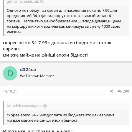
gidron сказав(ла):
Одного не пойму-газ метан для населения пока по 7,99,для
предприятий-34,а для маршруток тот же самый метан-41
гривна...Непонятно ценообразование...Отсюда,думаю,и цены
на маршрутки,хотя водилы как минимум за смену 1000 свою
имеют...
скорее всего 34-7.99= доплата из бюджета это как
вариант
ми вже майже на фініші епохи бідності
d324co
D
Well-Known Member
14.10.21
#6 290
Murchik сказав(ла):
скорее всего 34-7.99= доплата из бюджета это как вариант
ми вже майже на фініші епохи бідності
Йуля каже, що справа в іншому: