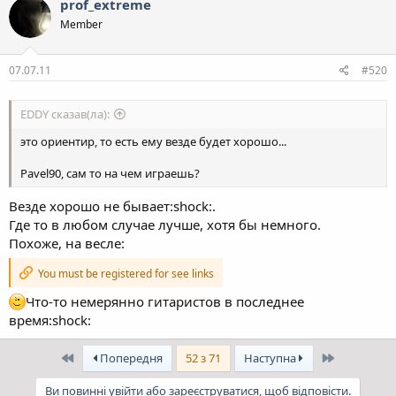
prof_extreme
Member
07.07.11
#520
EDDY сказав(ла):
это ориентир, то есть ему везде будет хорошо...
Pavel90, сам то на чем играешь?
Везде хорошо не бывает:shock:.
Где то в любом случае лучше, хотя бы немного.
Похоже, на весле:
You must be registered for see links
Что-то немерянно гитаристов в последнее
время:shock:
Перший
Останній
Попередня
52 з 71
Наступна
Ви повинні увійти або зареєструватися, щоб відповісти.