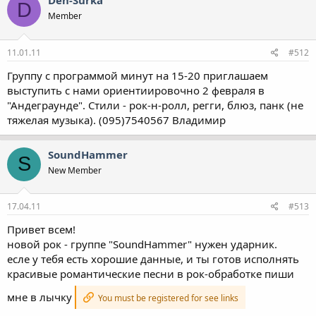
Den-Surka
D
Member
11.01.11
#512
Группу с программой минут на 15-20 приглашаем
выступить с нами ориентиировочно 2 февраля в
"Андеграунде". Стили - рок-н-ролл, регги, блюз, панк (не
тяжелая музыка). (095)7540567 Владимир
SoundHammer
S
New Member
17.04.11
#513
Привет всем!
новой рок - группе "SoundHammer" нужен ударник.
есле у тебя есть хорошие данные, и ты готов исполнять
красивые романтические песни в рок-обработке пиши
мне в лычку
You must be registered for see links