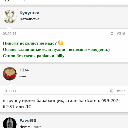
Кукушка
Фаталистка
03.05.11
#516
Никому вокалист не надо?
Осилю клавишные если нужно - вспомню молодость)
Стили без corов, pankов и 'billy
13/4
------
19.06.11
#517
в группу нужен барабанщик, стиль hardcore т. 099-207-
62-31 или ЛС
Pavel90
New Member