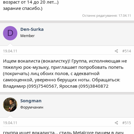
возраст от 14 до 20 лет...)
зарание спасибо.)
Останнє редагування:
17.04.11
Den-Surka
D
Member
19.04.11
#514
Ищем вокалиста (вокалистку)! Группа, исполняющая не
тяжелую рок-музыку, приглашает попробовать попеть
(покричать) лиц обоих полов, с адекватной
самооценкой, уверенно берущих ноты. Обращаться:
Владимир (095)7540567, Ярослав (095)3840872
Songman
Форумчанин
19.04.11
#515
группа ищет вокалиста... стиль Metalcore пишем в лич