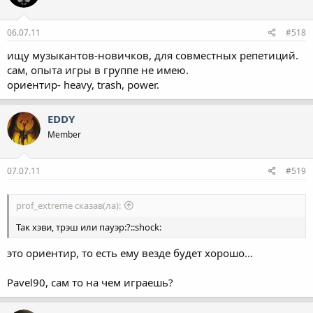
06.07.11
#518
ищу музыкантов-новичков, для совместных репетиций.
сам, опыта игры в группе не имею.
ориентир- heavy, trash, power.
EDDY
Member
07.07.11
#519
prof_extreme сказав(ла):
Так хэви, трэш или пауэр:?::shock:
это ориентир, то есть ему везде будет хорошо...
Pavel90, сам то на чем играешь?