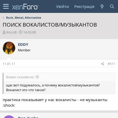
Увійти
Реєстрація
Rock, Metal, Alternative
ПОИСК ВОКАЛИСТОВ/МУЗЫКАНТОВ
А
Д
KoLoB
14.03.08
в
а
т
т
EDDY
о
а
Member
р
с
т
т
е
в
11.01.11
#511
м
о
и
р
е
Вован сказав(ла):
н
н
щас вот подумалось, а почему вокалистов\музыкантов?
я
Вокалист это что такое?
практика показывает у нас вокалисты - не музыканты
:shock: