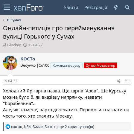
Увійти
Реєстрація
О Сумах
Онлайн-петиція про перейменування
вулиці Горького у Сумах
А
Д
Glucker
12.04.22
в
а
т
т
KOCTa
о
а
Dedywkо |Co100
Команда форуму
Супер Модератор
р
с
т
т
е
в
19.04.22
#11
м
о
и
р
Холодний Яр гарна назва. Ще гарна "Азов". Ще Курську
е
можна було б, як вказівку напрямку, назвати
н
"Корабельна".
н
Але, як на мене, варто дочекатись Перемоги і назвати на
я
честь того, хто спалить Москву.
Р
oxo-xo
,
k 54
,
Билли Бонс
та ще 2 користувачі(ів)
е