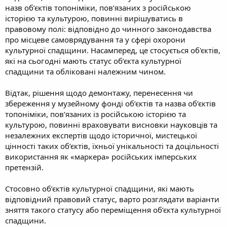
назв об’єктів топоніміки, пов’язаних з російською
історією та культурою, повинні вирішуватись в
правовому полі: відповідно до чинного законодавства
про місцеве самоврядування та у сфері охорони
культурної спадщини. Насамперед, це стосується об'єктів,
які на сьогодні мають статус об’єкта культурної
спадщини та обліковані належним чином.
Відтак, рішення щодо демонтажу, перенесення чи
збереження у музейному фонді об’єктів та назва об’єктів
топоніміки, пов’язаних із російською історією та
культурою, повинні враховувати висновки науковців та
незалежних експертів щодо історичної, мистецької
цінності таких об’єктів, їхньої унікальності та доцільності
використання як «маркера» російських імперських
претензій.
Стосовно об’єктів культурної спадщини, які мають
відповідний правовий статус, варто розглядати варіанти
зняття такого статусу або переміщення об’єкта культурної
спадщини.