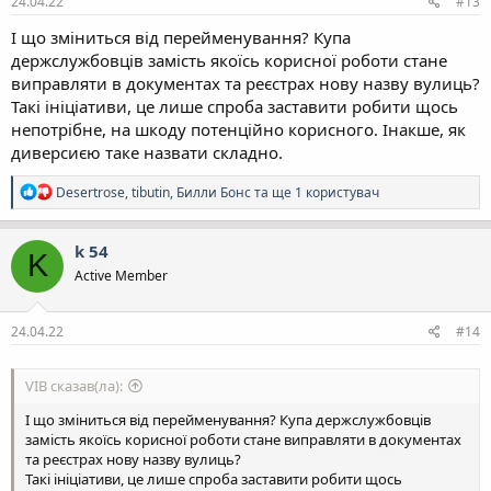
24.04.22
#13
І що зміниться від перейменування? Купа
держслужбовців замість якоїсь корисної роботи стане
виправляти в документах та реєстрах нову назву вулиць?
Такі ініціативи, це лише спроба заставити робити щось
непотрібне, на шкоду потенційно корисного. Інакше, як
диверсиєю таке назвати складно.
Р
Desertrose
,
tibutin
,
Билли Бонс
та ще 1 користувач
е
а
к
k 54
K
ц
Active Member
і
ї
:
24.04.22
#14
VIB сказав(ла):
І що зміниться від перейменування? Купа держслужбовців
замість якоїсь корисної роботи стане виправляти в документах
та реєстрах нову назву вулиць?
Такі ініціативи, це лише спроба заставити робити щось