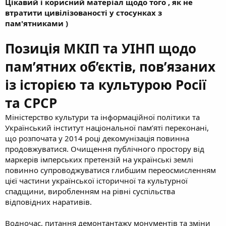
Цікавий і корисний матеріал щодо того , як не
втратити цивілізованості у стосунках з
пам'ятниками )
Позиція МКІП та УІНП щодо
пам’ятних об’єктів, пов’язаних
із історією та культурою Росії
та СРСР
Міністерство культури та інформаційної політики та
Український інститут національної пам’яті переконані,
що розпочата у 2014 році декомунізація повинна
продовжуватися. Очищення публічного простору від
маркерів імперських претензій на українські землі
повинно супроводжуватися глибшим переосмисленням
цієї частини української історичної та культурної
спадщини, виробленням на рівні суспільства
відповідних наративів.
Водночас, питання демонтантажу монументів та зміни