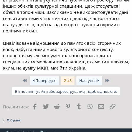
інших об’єктів культурної спадщини. Це ж стосується і
об’єктів топоніміки. Закликаємо не використовувати дані
сенситивні теми у політичних цілях під час воєнного
стану для того, щоб нагадати про існування окремих
політичних сил.
Цивілізоване відношення до пам'яток всіх історичних
епох, набуття ними нового культурного контексту,
створення музеїв монументальної пропаганди та
спеціальних меморіальних кладовищ є саме тим шляхом,
яким, на думку МКІП, має йти Україна.
Перший
Останній
Попередня
2 з 3
Наступна
Ви повинні увійти або зареєструватися, щоб відповісти.
Facebook
Twitter
Reddit
Pinterest
Tumblr
WhatsApp
E-mail
Посила
Поділитися:
О Сумах