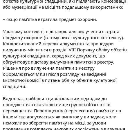
об'єктів культурної спадщини, які підлягають консервації
або музеєфікації на місці та подальшому використанню;
– якщо пам'ятка втратила предмет охорони.
У даному контексті, підставою для вилучення є втрата
предмету охорони (в тому числі культурного контексту).
Конкретизований перелік документів та процедури
вилучення міститься в розділі VIII Порядку обліку об'єктів
культурної спадщини, серед яких документ, що
обґрунтовує підставу вилучення пам’ятки з реєстру.
Рішення про вилучення пам'ятки з Реєстру
оформлюється МКІП після розгляду на засіданні
Експертної комісії з питань обліку об’єктів культурної
спадщини.
Водночас, найбільш цивілізованим підходом до
поводження з вказаною вище групою об’єктів є їх
переміщення. Переміщення (перенесення) пам'ятки на
інше місце допускається як виняток у випадках, коли
неможливо зберегти пам'ятку на місці, за умови
проведення комплексу наукових досліджень з вивчення