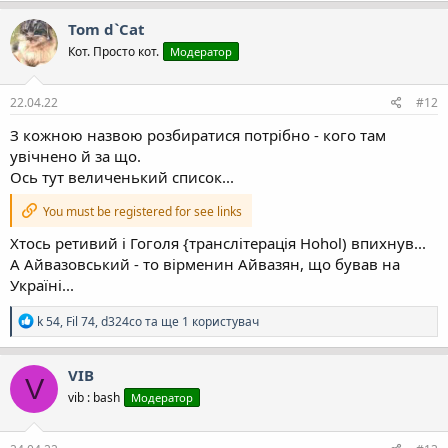
а
к
Tom d`Cat
ц
Кот. Просто кот.
Модератор
і
ї
:
22.04.22
#12
З кожною назвою розбиратися потрібно - кого там
увічнено й за що.
Ось тут величенький список...
You must be registered for see links
Хтось ретивий і Гоголя {транслітерація Hohol) впихнув...
А Айвазовський - то вірменин Айвазян, що бував на
Україні...
Р
k 54
,
Fil 74
,
d324co
та ще 1 користувач
е
а
к
VIB
V
ц
vib : bash
Модератор
і
ї
: