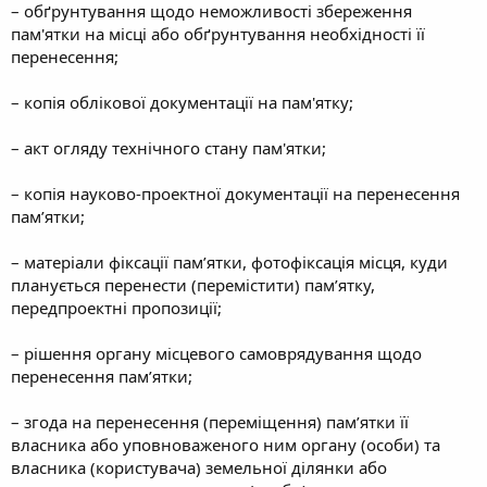
– обґрунтування щодо неможливості збереження
пам'ятки на місці або обґрунтування необхідності її
перенесення;
– копія облікової документації на пам'ятку;
– акт огляду технічного стану пам'ятки;
– копія науково-проектної документації на перенесення
пам’ятки;
– матеріали фіксації пам’ятки, фотофіксація місця, куди
планується перенести (перемістити) пам’ятку,
передпроектні пропозиції;
– рішення органу місцевого самоврядування щодо
перенесення пам’ятки;
– згода на перенесення (переміщення) пам’ятки її
власника або уповноваженого ним органу (особи) та
власника (користувача) земельної ділянки або