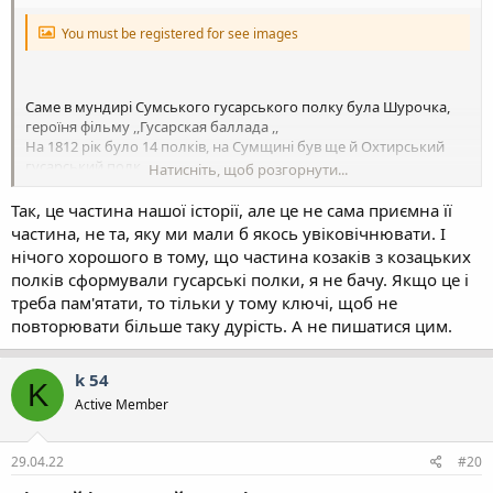
You must be registered for see images
Саме в мундирі Сумського гусарського полку була Шурочка,
героїня фільму ,,Гусарская баллада ,,
На 1812 рік було 14 полків, на Сумщині був ще й Охтирський
гусарський полк .
Натисніть, щоб розгорнути...
Звичайно що це війська імперії , але історія їх формування
пов"язана з козацькими полками ...
Так, це частина нашої історії, але це не сама приємна її
частина, не та, яку ми мали б якось увіковічнювати. І
нічого хорошого в тому, що частина козаків з козацьких
полків сформували гусарські полки, я не бачу. Якщо це і
треба пам'ятати, то тільки у тому ключі, щоб не
повторювати більше таку дурість. А не пишатися цим.
k 54
K
Active Member
29.04.22
#20