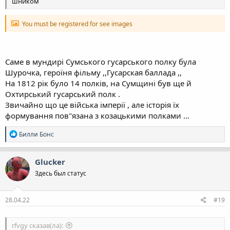
шником
You must be registered for see images
Саме в мундирі Сумського гусарського полку була
Шурочка, героїня фільму ,,Гусарская баллада ,,
На 1812 рік було 14 полків, на Сумщині був ще й
Охтирський гусарський полк .
Звичайно що це війська імперії , але історія їх
формування пов"язана з козацькими полками ...
Р
Билли Бонс
е
а
к
Glucker
ц
Здесь был статус
і
ї
:
28.04.22
#19
rfvgy сказав(ла):