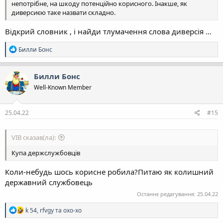
непотрібне, на шкоду потенційно корисного. Інакше, як
диверсиєю таке назвати складно.
Відкрий словник , і найди тлумачення слова диверсія ...
Р
Билли Бонс
е
а
к
Билли Бонс
ц
Well-Known Member
і
ї
:
25.04.22
#15
VIB сказав(ла):
Купа держслужбовців
Коли-небудь шось корисне робила?Питаю як колишний
державний службовець
Останнє редагування:
25.04.22
Р
k 54
,
rfvgy
та
oxo-xo
е