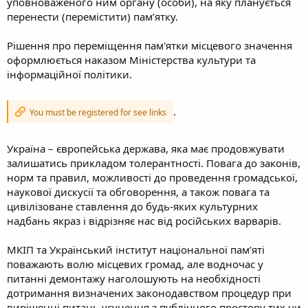
уповноваженого ним органу (особи), на яку планується
перенести (перемістити) пам’ятку.
Рішення про переміщення пам'ятки місцевого значення
оформлюється наказом Міністерства культури та
інформаційної політики.
.
You must be registered for see links
Україна – європейська держава, яка має продовжувати
залишатись прикладом толерантності. Повага до законів,
норм та правил, можливості до проведення громадської,
наукової дискусії та обговорення, а також повага та
цивілізоване ставлення до будь-яких культурних
надбань якраз і відрізняє нас від російських варварів.
МКІП та Український інститут національної пам’яті
поважають волю місцевих громад, але водночас у
питанні демонтажу наголошують на необхідності
дотримання визначених законодавством процедур при
вирішенні питань усунення з публічного простору тих чи