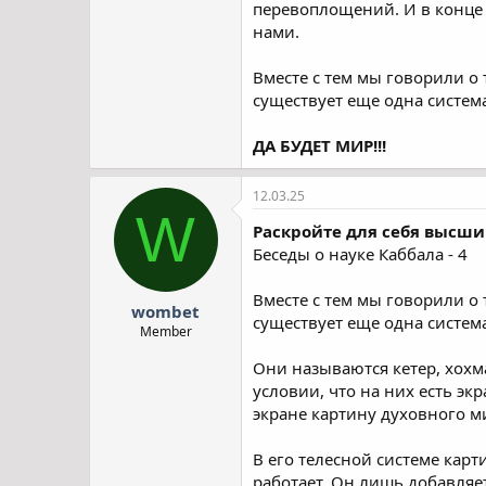
перевоплощений. И в конце в
нами.
Вместе с тем мы говорили о 
существует еще одна систем
ДА БУДЕТ МИР!!!
12.03.25
W
Раскройте для себя высш
Беседы о науке Каббала - 4
Вместе с тем мы говорили о 
wombet
существует еще одна систем
Member
Они называются кетер, хохма
условии, что на них есть эк
экране картину духовного м
В его телесной системе кар
работает. Он лишь добавляе