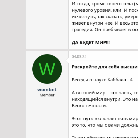
И тогда, кроме своего тела 
нулевого уровня, кли. И пос
исчезнуть, так сказать, уме
живет внутри нее. И весь эт
трагедия. Он пребывает в о
ДА БУДЕТ МИР!!!
04.03.25
W
Раскройте для себя высши
Беседы о науке Каббала - 4
wombet
А высший мир – это часть, к
Member
находящийся внутри. Это на
Бесконечности.
Этот путь включает пять мир
это то, что мы с вами должн
Таким образом мы приходим о