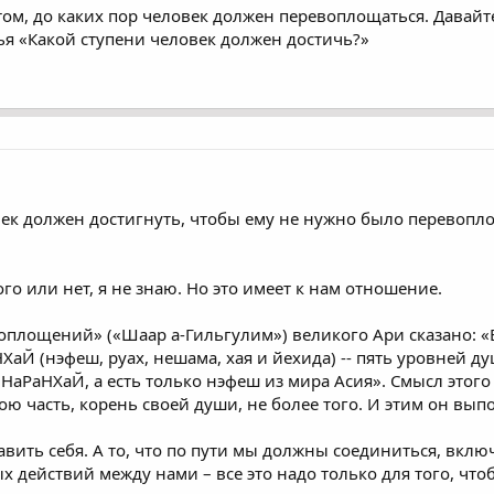
 том, до каких пор человек должен перевоплощаться. Давайт
тья «Какой ступени человек должен достичь?»
век должен достигнуть, чтобы ему не нужно было перевопл
го или нет, я не знаю. Но это имеет к нам отношение.
оплощений» («Шаар а-Гильгулим») великого Ари сказано: 
ХаЙ (нэфеш, руах, нешама, хая и йехида) -- пять уровней д
НаРаНХаЙ, а есть только нэфеш из мира Асия». Смысл этого
ою часть, корень своей души, не более того. И этим он вып
авить себя. А то, что по пути мы должны соединиться, вклю
 действий между нами – все это надо только для того, что