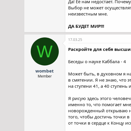
Да! Её нам недостает. Почем
Выбор не может осуществлять
неизвестным мне.
ДА БУДЕТ МИР!!!
17.03.25
W
Раскройте для себя высши
Беседы о науке Каббала - 4
wombet
Может быть, в духовном я н
Member
в смятении. Я не знаю, что э
на ступени 41, а 40 ступень 
Я рисую здесь этого человеч
именно то, что помогает мн
новорожденный открываю нов
того, чтобы достичь точки в
от точки в сердце к Концу и