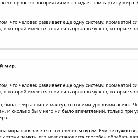
сего процесса восприятия мозг выдает нам картину мира. А 
том, что человек развивает еще одну систему. Кроме этой с
а, в которой имеются свои пять органов чувств, которые я
ий мир
.
том, что человек развивает еще одну систему. Кроме этой с
а, в которой имеются свои пять органов чувств, которые я
, бина, зеир анпин и малхут, со своими уровнями авиют. Ч
ран. И сколько бы у него ни было впечатлений, только при 
ира.
тина мира проявляется естественным путем. Ему не нужно вы
т к этому память, его мозг становится способен обрабатыва