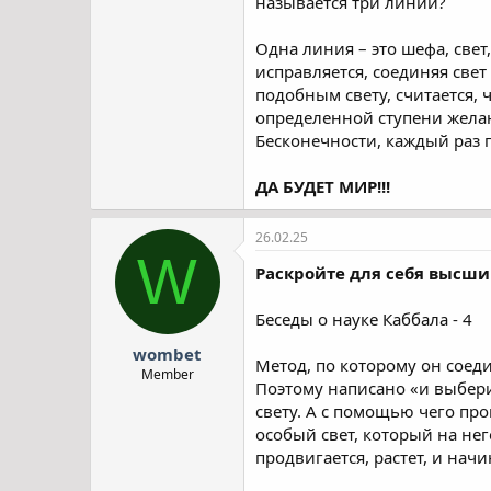
называется три линии?
Одна линия – это шефа, свет
исправляется, соединяя свет
подобным свету, считается, 
определенной ступени желан
Бесконечности, каждый раз п
ДА БУДЕТ МИР!!!
26.02.25
W
Раскройте для себя высши
Беседы о науке Каббала - 4
wombet
Метод, по которому он соедин
Member
Поэтому написано «и выбери
свету. А с помощью чего пр
особый свет, который на нег
продвигается, растет, и нач