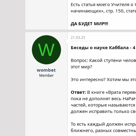
Есть статья моего Учителя о
начинающих», стр. 150, ста
ДА БУДЕТ МИР!!!
21.03.25
W
Беседы о науке Каббала - 4
Вопрос: Какой ступени чело
этот мир?
wombet
Member
Это интересно? Хотим мы это
Ответ:
В книге «Врата перев
пока не дополнят весь НаРаН
частей, которые называются 
должен исправить только св
То есть каждый должен испр
ближнего, разных совместных