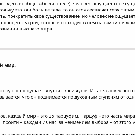
(мы здесь вообще забыли о теле), человек ощущает свое су
кольку это кли больше тела, то он отождествляет себя с этим
реть, прекратить свое существование, но человек не ощущает
от процесс смерти, который проходит в нем на самом низком
сознании высшего мира.
й мир.
оторую он ощущает внутри своей души. И так человек посто
зывается, что он поднимается по духовным ступеням от одно
ов, каждый мир – это 25 парцуфим. Парцуф – это часть мира.
ы пройти – каждый из нас, за неимением выбора – от этого 
т первого состояния, через второе состояние к третьему с