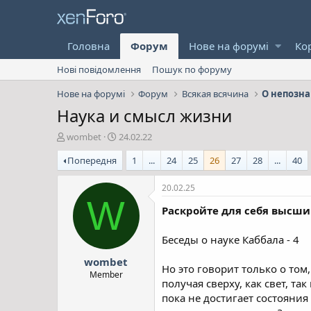
Головна
Форум
Нове на форумі
Ко
Нові повідомлення
Пошук по форуму
Нове на форумі
Форум
Всякая всячина
О непозна
Наука и смысл жизни
А
Д
wombet
24.02.22
в
а
Попередня
1
...
24
25
26
27
28
...
40
т
т
о
а
р
с
20.02.25
т
т
W
Раскройте для себя высши
е
в
м
о
и
р
Беседы о науке Каббала - 4
е
wombet
н
Но это говорит только о том
н
Member
получая сверху, как свет, т
я
пока не достигает состояния