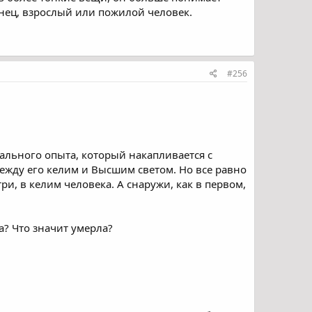
енец, взрослый или пожилой человек.
#256
риального опыта, который накапливается с
 между его келим и Высшим светом. Но все равно
ри, в келим человека. А снаружи, как в первом,
а? Что значит умерла?