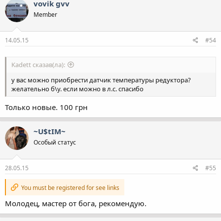
vovik gvv
Member
14.05.15
#54
Kadett сказав(ла):
у вас можно приобрести датчик температуры редуктора?
желательно б\у. если можно в л.с. спасибо
Только новые. 100 грн
~U$tIM~
Особый статус
28.05.15
#55
You must be registered for see links
Молодец, мастер от бога, рекомендую.