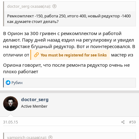
doctor_serg сказав(ла):
Ремкомплект -150, работа 250, итого 400, новый редуктор -1400
как думаете стоит делать?
В Орион за 300 гривен с ремкомплектом и работой
делают. Пару дней назад ездил на регулировку и увидел
на верстаке б/ушный редуктор. Вот и поинтересовался. В
отличии от
мастер из
You must be registered for see links
Ориона говорит, что после ремонта редуктор очень не
плохо работает
Р
Рубин
е
а
к
doctor_serg
ц
Active Member
і
ї
:
31.05.15
#59
vampirich сказав(ла):