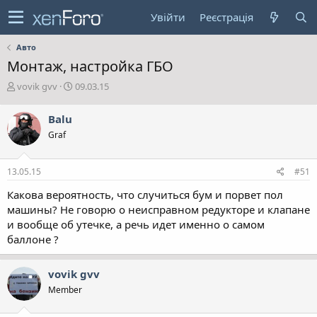
Увійти
Реєстрація
Авто
Монтаж, настройка ГБО
А
Д
vovik gvv
09.03.15
в
а
т
т
Balu
о
а
Graf
р
с
т
т
е
в
13.05.15
#51
м
о
и
р
Какова вероятность, что случиться бум и порвет пол
е
машины? Не говорю о неисправном редукторе и клапане
н
и вообще об утечке, а речь идет именно о самом
н
баллоне ?
я
vovik gvv
Member