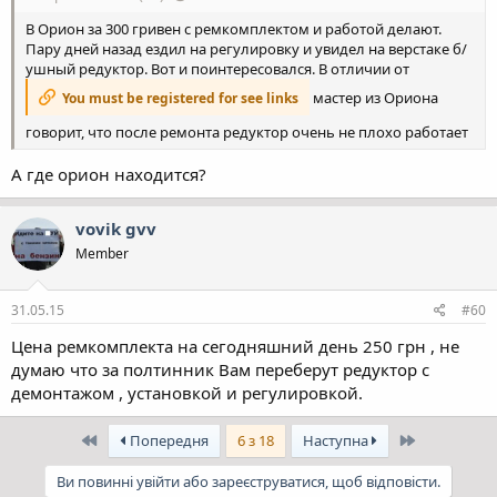
В Орион за 300 гривен с ремкомплектом и работой делают.
Пару дней назад ездил на регулировку и увидел на верстаке б/
ушный редуктор. Вот и поинтересовался. В отличии от
мастер из Ориона
You must be registered for see links
говорит, что после ремонта редуктор очень не плохо работает
А где орион находится?
vovik gvv
Member
31.05.15
#60
Цена ремкомплекта на сегодняшний день 250 грн , не
думаю что за полтинник Вам переберут редуктор с
демонтажом , установкой и регулировкой.
Перший
Останній
Попередня
6 з 18
Наступна
Ви повинні увійти або зареєструватися, щоб відповісти.