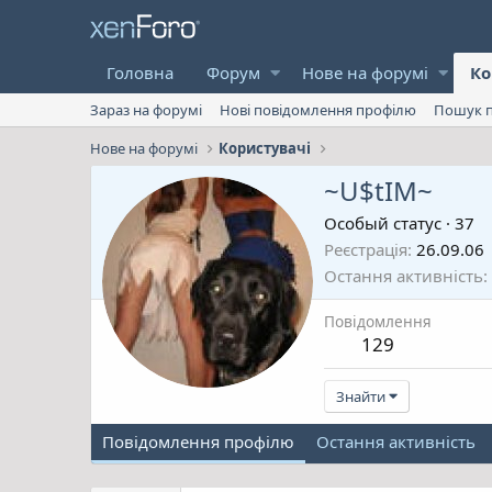
Головна
Форум
Нове на форумі
Ко
Зараз на форумі
Нові повідомлення профілю
Пошук п
Нове на форумі
Користувачі
~U$tIM~
Особый статус
·
37
Реєстрація
26.09.06
Остання активність
Повідомлення
129
Знайти
Повідомлення профілю
Остання активність