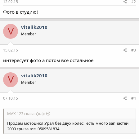
12.02.15
#2
Фото в студию!
vitalik2010
V
Member
15.02.15
#3
интересует фото а потом всё остальное
vitalik2010
V
Member
07.10.15
#4
MAX 123 сказав(ла):
Продам мотоцикл Урал без двух колес . есть много запчастей
2000 грн за все. 0509581834