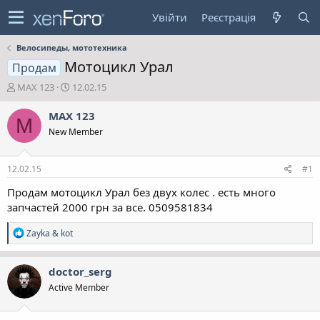
Увійти
Реєстрація
Велосипеды, мототехника
Мотоцикл Урал
Продам
А
Д
MAX 123
12.02.15
в
а
т
т
MAX 123
M
о
а
New Member
р
с
т
т
е
в
12.02.15
#1
м
о
и
р
Продам мотоцикл Урал без двух колес . есть много
е
запчастей 2000 грн за все. 0509581834
н
н
Р
Zayka & kot
я
е
а
к
doctor_serg
ц
Active Member
і
ї
: