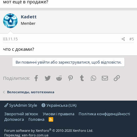
мот ещё в продаже?
Kadett
Member
03.11.15
#5
что с доками?
Ви повинні увійти або зареєструватися, щоб відповісти.
Facebook
Twitter
Reddit
Pinterest
Tumblr
WhatsApp
E-mail
Посила
Поділитися:
Велосипеды, мототехника
SysAdmin Style
Українська (UA)
Зворотній зв'язок
Умови і правила
Політика конфіденційності
Дoпoмoга
Головна
R
S
S
®
Forum software by XenForo
© 2010-2020 XenForo Ltd.
Переклад:
xen-foro.com.ua