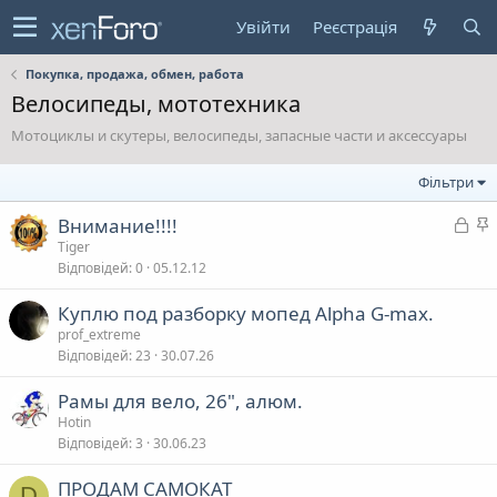
Увійти
Реєстрація
Покупка, продажа, обмен, работа
Велосипеды, мототехника
Мотоциклы и скутеры, велосипеды, запасные части и аксессуары
Фільтри
З
Внимание!!!!
а
а
Tiger
Відповідей
0
05.12.12
к
р
л
Куплю под разборку мопед Alpha G-max.
и
prof_extreme
т
в
Відповідей
23
30.07.26
а
а
Рамы для вело, 26", алюм.
Hotin
Відповідей
3
30.06.23
ПРОДАМ САМОКАТ
D