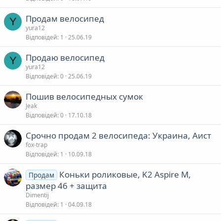
Продам велосипед
Y
yura12
Відповідей
1
25.06.19
Продаю велосипед
Y
yura12
Відповідей
0
25.06.19
Пошив велосипедных сумок
Jeak
Відповідей
0
17.10.18
Срочно продам 2 велосипеда: Украина, Аист
fox-trap
Відповідей
1
10.09.18
Коньки роликовые, K2 Aspire M,
Продам
размер 46 + защита
Dimentij
Відповідей
1
04.09.18