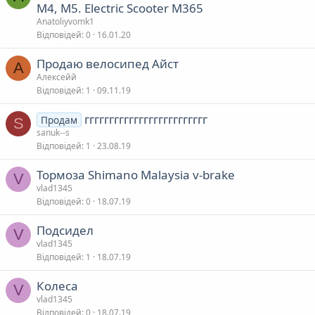
M4, M5. Electric Scooter M365
Anatoliyvomk1
Відповідей
0
16.01.20
Продаю велосипед Айст
А
Алексейй
Відповідей
1
09.11.19
ггггггггггггггггггггггггг
Продам
S
sanuk--s
Відповідей
1
23.08.19
Тормоза Shimano Malaysia v-brake
V
vlad1345
Відповідей
0
18.07.19
Подсидел
V
vlad1345
Відповідей
1
18.07.19
Колеса
V
vlad1345
Відповідей
0
18.07.19