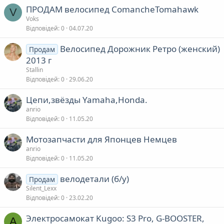
ПРОДАМ велосипед ComancheTomahawk
V
Voks
Відповідей
0
04.07.20
Велосипед Дорожник Ретро (женский)
Продам
2013 г
Stallin
Відповідей
0
29.06.20
Цепи,звёзды Yamaha,Honda.
anrio
Відповідей
0
11.05.20
Мотозапчасти для Японцев Немцев
anrio
Відповідей
0
11.05.20
велодетали (б/у)
Продам
Silent_Lexx
Відповідей
0
23.02.20
Электросамокат Kugoo: S3 Pro, G-BOOSTER,
A