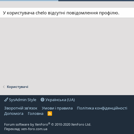
У користувача chelo відсутні повідомлення профілю.
Користувачі
SysAdmin Style
Українська (UA)
Зворотній зв'язок
Умови і правила
Політика конфіденційності
Дoпoмoга
Головна
R
S
S
®
Forum software by XenForo
© 2010-2020 XenForo Ltd.
Переклад:
xen-foro.com.ua