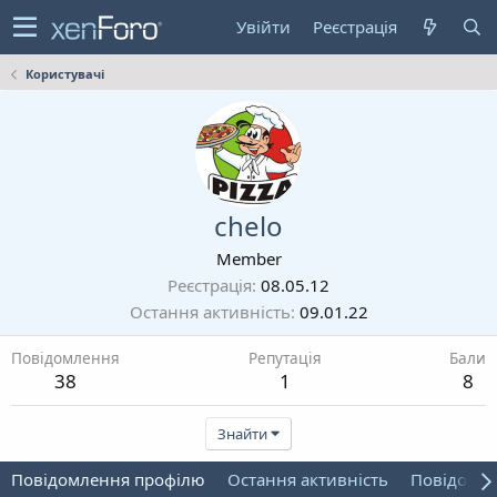
Увійти
Реєстрація
Користувачі
chelo
Member
Реєстрація
08.05.12
Остання активність
09.01.22
Повідомлення
Репутація
Бали
38
1
8
Знайти
Повідомлення профілю
Остання активність
Повідомл