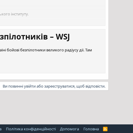
новлення та модернізацію на території Іспанії за кошти
ькими компаніями. Останнім етапом стане
 року.
кого інституту.
 links
зпілотників – WSJ
ні бойові безпілотники великого радіусу дії. Там
Ви повинні увійти або зареєструватися, щоб відповісти.
а
Політика конфіденційності
Дoпoмoга
Головна
R
S