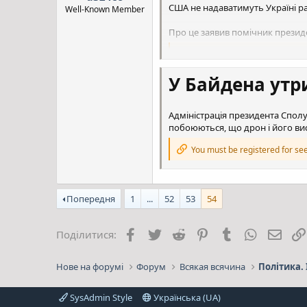
Після того, як Leopard 2A4 і M1
США не надаватимуть Україні р
Well-Known Member
Європейського фонду миру Євро
переміщення танків на територ
Про це заявив помічник презид
Читайте на "Цензор.НЕТ":
You must be registered for see
У Байдена утри
Адміністрація президента Спол
побоюються, що дрон і його вис
You must be registered for see
Попередня
1
...
52
53
54
Facebook
Twitter
Reddit
Pinterest
Tumblr
WhatsApp
E-mai
Поділитися:
Нове на форумі
Форум
Всякая всячина
Політика. 
SysAdmin Style
Українська (UA)