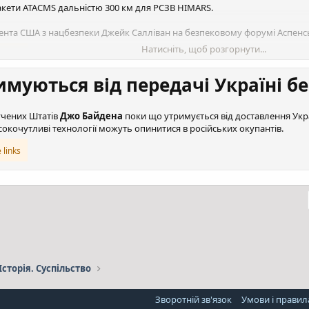
13 стануть власністю України, український уряд має профінансувати їх о
акети ATACMS дальністю 300 км для РСЗВ HIMARS.
пейського союзу. Для цього потрібно буде укласти контракт з іспанс
ію України.
Ця процедура попередньо може тривати до кінця цього
ента США з нацбезпеки Джейк Салліван на безпековому форумі Аспенсь
You must be registered for see links
You must be registered for see
Натисніть, щоб розгорнути...
 links
муються від передачі Україні бе
учених Штатів
Джо Байдена
поки що утримується від доставлення Украї
окочутливі технології можуть опинитися в російських окупантів.
 links
l
Посилання
Історія. Суспільство
Зворотній зв'язок
Умови і правил