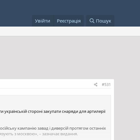
Увійти
Реєстрація
Пошук
#531
и українській стороні закупати снаряди для артилерії
російську кампанію завад і диверсій протягом останніх
язують з москвою», – зазначає видання.