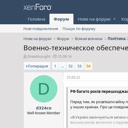
Головна
Форум
Нове на форумі
Ко
Нові повідомлення
Пошук по форуму
Нове на форумі
Форум
Всякая всячина
Політика. 
Военно-техническое обеспече
А
Д
Dreadnought
25.09.14
в
а
Попередня
1
...
52
53
54
т
т
о
а
р
с
25.06.22
т
т
D
е
в
РФ багато років перешкоджал
м
о
и
р
Перед тим, як розв’язати війну
е
у інших країнах. Про це повідо
d324co
н
н
Well-Known Member
«В Україні закінчуються запаси 
я
восьми років, включно з підрив