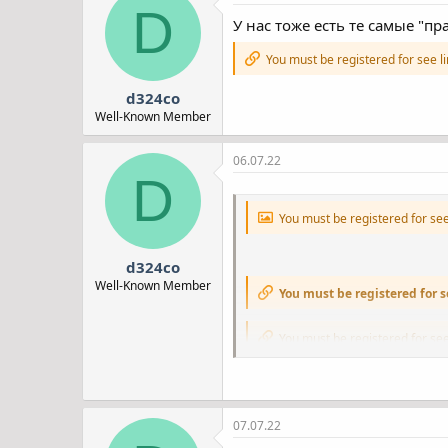
D
У нас тоже есть те самые "п
Джерело:
You must be registe
You must be registered for see l
d324co
Well-Known Member
06.07.22
D
You must be registered for se
d324co
Well-Known Member
You must be registered for s
You must be registered for see
Знайомтеся - це 2С22 «Богдана».
реактивними снарядами. Створен
Залужний повідомивши, що саме 
ворожий "Панцир" і ще багато чо
07.07.22
З такою навіть однією гаубицею 