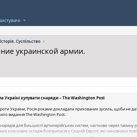
ристувачі
Історія. Суспільство
ние украинской армии.
а Україні купувати снаряди – The Washington Post
 проти України, Росія роками докладала прихованих зусиль, щоби не дат
мило видання The Washington Post.
снарядів для більшості артилерійських систем, частково через таємну 
ами ключових складів боєприпасів у Східній Європі, які чиновники пов’