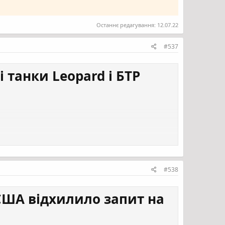
Останнє редагування:
12.07.22
#537
 танки Leopard і БТР
в М113.
із посиланням на
 registered for see links
#538
 США відхилило запит на
ивчає оптимальні шляхи для передачі озброєння як такої,
ресією.