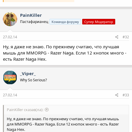
PainKiller
Пастафарианец
Команда форуму
Супер Модератор
27.02.14
#32
Ну, я даже не знаю. По прежнему считаю, что лучшая
мышь для MMORPG - Razer Naga. Если 12 кнопок много -
есть Razer Naga Hex.
_Viper_
Why So Serious?
27.02.14
#33
PainKiller сказав(ла):
Ну, я даже не знаю. По прежнему считаю, что лучшая мышь
для MMORPG - Razer Naga. Если 12 кнопок много - есть Razer
Naga Hex.