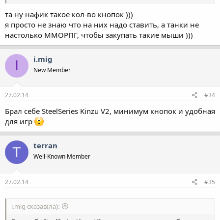
та ну нафик такое кол-во кнопок )))
я просто не знаю что на них надо ставить, а танки не
настолько ММОРПГ, чтобы закупать такие мыши )))
i.mig
I
New Member
27.02.14
#34
Брал себе SteelSeries Kinzu V2, минимум кнопок и удобная
для игр
terran
T
Well-Known Member
27.02.14
#35
i.mig сказав(ла):