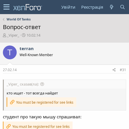
Увійти
Реєстрація
World Of Tanks
Вопрос-ответ
А
Д
_Viper_
10.02.14
в
а
т
т
terran
T
о
а
Well-Known Member
р
с
т
т
е
в
27.02.14
#31
м
о
и
р
е
_Viper_ сказав(ла):
н
н
кто ищет - тот всегда найдет
я
You must be registered for see links
студент про такую мышу спрашивал:
You must be registered for see links