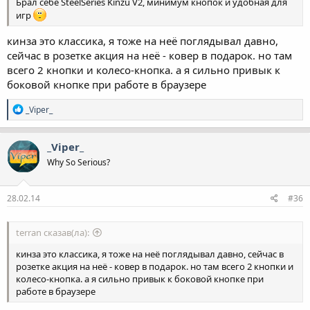
Брал себе SteelSeries Kinzu V2, минимум кнопок и удобная для
игр
кинза это классика, я тоже на неё поглядывал давно,
сейчас в розетке акция на неё - ковер в подарок. но там
всего 2 кнопки и колесо-кнопка. а я сильно привык к
боковой кнопке при работе в браузере
Р
_Viper_
е
а
к
_Viper_
ц
Why So Serious?
і
ї
:
28.02.14
#36
terran сказав(ла):
кинза это классика, я тоже на неё поглядывал давно, сейчас в
розетке акция на неё - ковер в подарок. но там всего 2 кнопки и
колесо-кнопка. а я сильно привык к боковой кнопке при
работе в браузере