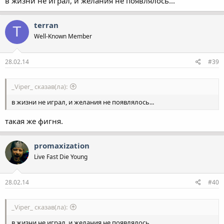
в жизни не играл, и желания не появлялось...
terran
T
Well-Known Member
28.02.14
#39
_Viper_ сказав(ла):
в жизни не играл, и желания не появлялось...
такая же фигня.
promaxization
Live Fast Die Young
28.02.14
#40
_Viper_ сказав(ла):
в жизни не играл, и желания не появлялось...