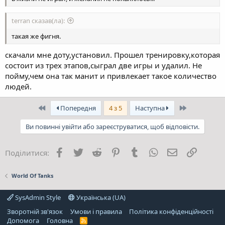
terran сказав(ла):
такая же фигня.
скачали мне доту,установил. Прошел тренировку,которая
состоит из трех этапов,сыграл две игры и удалил. Не
пойму,чем она так манит и привлекает такое количество
людей.
Перший
Останній
Попередня
4 з 5
Наступна
Ви повинні увійти або зареєструватися, щоб відповісти.
Facebook
Twitter
Reddit
Pinterest
Tumblr
WhatsApp
E-mail
Посила
Поділитися:
World Of Tanks
SysAdmin Style
Українська (UA)
Зворотній зв'язок
Умови і правила
Політика конфіденційності
Дoпoмoга
Головна
R