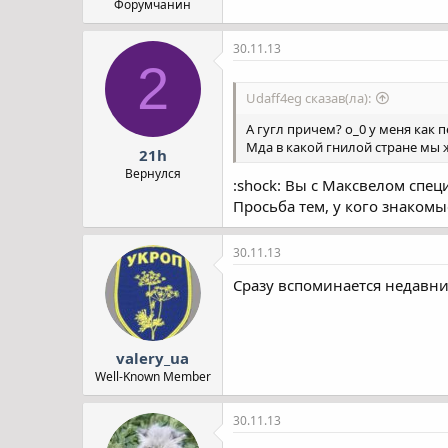
Форумчанин
30.11.13
2
Udaff4eg сказав(ла):
А гугл причем? о_0 у меня как п
Мда в какой гнилой стране мы 
21h
Вернулся
:shock: Вы с Максвелом сп
Просьба тем, у кого знакомы
30.11.13
Сразу вспоминается недавний
valery_ua
Well-Known Member
30.11.13