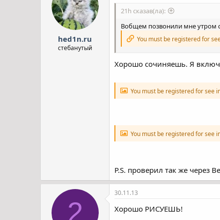
21h сказав(ла):
Вобщем позвонили мне утром с 
hed1n.ru
You must be registered for see
стебанутый
Хорошо сочиняешь. Я включ
You must be registered for see 
You must be registered for see 
P.S. проверил так же через 
30.11.13
2
Хорошо РИСУЕШЬ!