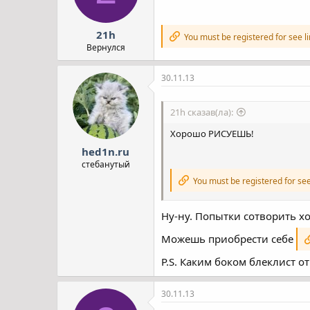
21h
You must be registered for see l
Вернулся
30.11.13
21h сказав(ла):
Хорошо РИСУЕШЬ!
hed1n.ru
стебанутый
You must be registered for see
Ну-ну. Попытки сотворить х
Можешь приобрести себе
P.S. Каким боком блеклист о
30.11.13