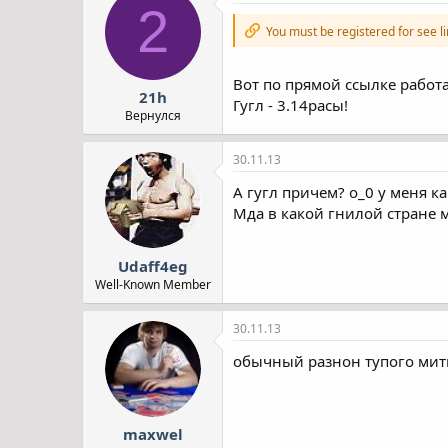
2
You must be registered for see l
Вот по прямой ссылке работае
21h
Гугл - 3.14расы!
Вернулся
30.11.13
А гугл причем? о_0 у меня ка
Мда в какой гнилой стране 
Udaff4eg
Well-Known Member
30.11.13
обычный разнон тупого мити
maxwel