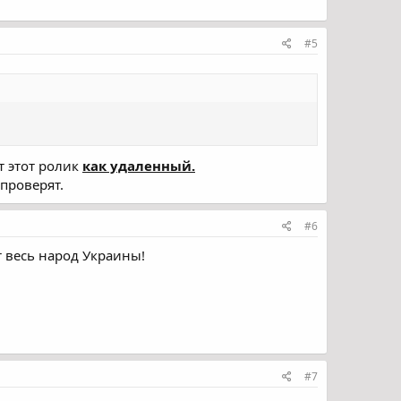
#5
т этот ролик
как удаленный.
 проверят.
#6
т весь народ Украины!
#7