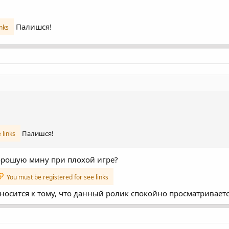
Палишся!
inks
Палишся!
 links
орошую мину при плохой игре?
You must be registered for see links
тносится к тому, что данный ролик спокойно просматривает