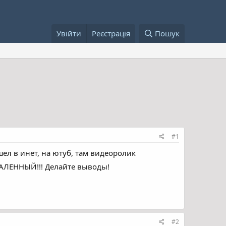
Увійти
Реєстрація
Пошук
#1
ел в инет, на ютуб, там видеоролик
АЛЕННЫЙ!!! Делайте выводы!
#2