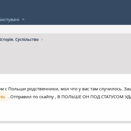
ристувачі
Історія. Суспільство
 с Польши родственники, мол что у вас там случилось. Заш
. Отправил по скайпу , В ПОЛЬШЕ ОН ПОД СТАТУСОМ УД
inks