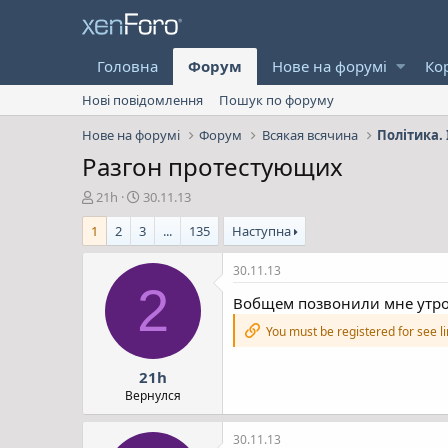
Головна
Форум
Нове на форумі
Ко
Нові повідомлення
Пошук по форуму
Нове на форумі
Форум
Всякая всячина
Політика. 
Разгон протестующих
А
Д
21h
30.11.13
в
а
1
2
3
...
135
Наступна
т
т
о
а
р
с
30.11.13
т
т
2
Вобщем позвонили мне утром
е
в
м
о
You must be registered for see l
и
р
е
21h
н
н
Вернулся
я
30.11.13