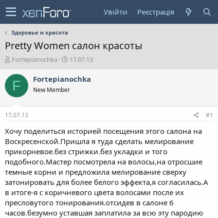
Увійти
Реєстрація
Здоровье и красота
Pretty Women салон красоты
А
Д
Fortepianochka
17.07.13
в
а
т
т
Fortepianochka
F
о
а
New Member
р
с
т
т
е
в
17.07.13
#1
м
о
и
р
Хочу поделиться историей посещения этого салона на
е
Воскресенской.Пришла я туда сделать мелирование
н
прикорневое.без стрижки.без укладки и того
н
подобного.Мастер посмотрела на волосы,на отросшие
я
темные корни и предложила мелирование сверху
затонировать для более белого эффекта,я согласилась.А
в итоге-я с коричневого цвета волосами после их
пресловутого тонирования.отсидев в салоне 6
часов.безумно уставшая заплатила за всю эту пародию