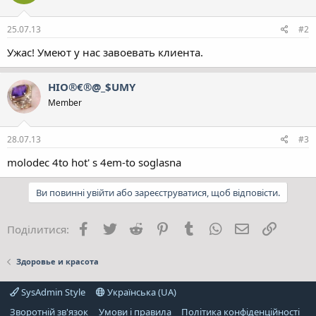
25.07.13
#2
Ужас! Умеют у нас завоевать клиента.
HIO®€®@_$UMY
Member
28.07.13
#3
molodec 4to hot' s 4em-to soglasna
Ви повинні увійти або зареєструватися, щоб відповісти.
Facebook
Twitter
Reddit
Pinterest
Tumblr
WhatsApp
E-mail
Посила
Поділитися:
Здоровье и красота
SysAdmin Style
Українська (UA)
Зворотній зв'язок
Умови і правила
Політика конфіденційності