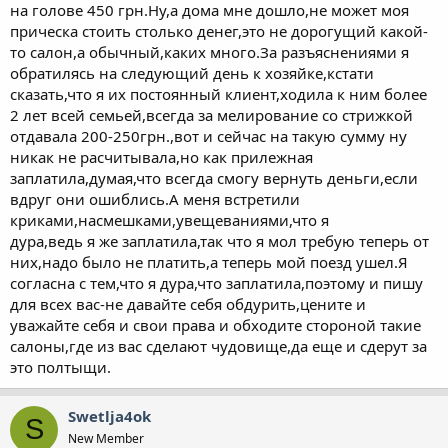
на голове 450 грн.Ну,а дома мне дошло,не может моя
прическа стоить столько денег,это не дорогущий какой-
то салон,а обычный,каких много.За разъяснениями я
обратилясь на следующий день к хозяйке,кстати
сказать,что я их постоянный клиент,ходила к ним более
2 лет всей семьей,всегда за мелирование со стрижкой
отдавала 200-250грн.,вот и сейчас на такую сумму ну
никак не расчитывала,но как прилежная
заплатила,думая,что всегда смогу вернуть деньги,если
вдруг они ошиблись.А меня встретили
криками,насмешками,увещеваниями,что я
дура,ведь я же заплатила,так что я мол требую теперь от
них,надо было не платить,а теперь мой поезд ушел.Я
согласна с тем,что я дура,что заплатила,поэтому и пишу
для всех вас-не давайте себя обдурить,цените и
уважайте себя и свои права и обходите стороной такие
салоны,где из вас сделают чудовище,да еще и сдерут за
это полтыщи.
Swetlja4ok
S
New Member