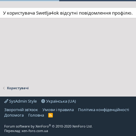
У користувача Swetlja4ok відсутні повідомлення профілю.
Користувачі
SysAdmin Style
Українська (UA)
Зворотній зв'язок
Умови і правила
Політика конфіденційності
Дoпoмoга
Головна
R
S
S
®
Forum software by XenForo
© 2010-2020 XenForo Ltd.
Переклад:
xen-foro.com.ua