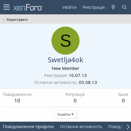
Увійти
Реєстрація
Користувачі
S
Swetlja4ok
New Member
Реєстрація
10.07.13
Остання активність
05.08.13
Повідомлення
Репутація
Бали
10
0
0
Знайти
Повідомлення профілю
Остання активність
Повідомл