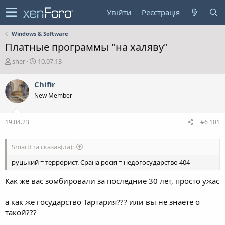
Увійти
Реєстрація
Windows & Software
Платные программы "на халяву"
А
Д
sher
10.07.13
в
а
т
т
Chifir
о
а
New Member
р
с
т
т
е
в
19.04.23
#6 101
м
о
и
р
е
SmartEra сказав(ла):
н
н
руцький = террорист. Срана росія = недогосударство 404
я
Как же вас зомбировали за последние 30 лет, просто ужас
а как же государство Тартария??? или вы не знаете о
такой???