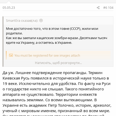
05.05.23
#6 104
SmartEra сказав(ла):
Мне достаточно того, что в этом говне (СССР), жили мои
родители.
Как же вы заепали кацапские зомбри-мрази. Десятками тысяч
едите на Украину, а остаетесь в Украине.
You must be registered for see images attach
Натисніть, щоб розгорнути...
Я ж не просто так написал рОсия террорист, достаточно того,
Да уж. Лишнее подтверждение пропаганды. Термин
что на главного террориста в мире выдан арест. Это на того,
кого называют: окурком, кремлевским дедом, бункреным
Киевская Русь появился в исторической науке только в
дедом, или просто - Хуйлом!
19 веке. Исключительно для удобства. По факту на Руси
о государстве никто не слышал. Такого понятийного
аппарата не существовало. Территории княжеств
назывались землями. Со всеми вытекающими. В
Украине есть академик Петр Толочко, историк, археолог,
ученый с мировым именем, признанный во всем мире.
Он является выдающимся специалистом по Древней