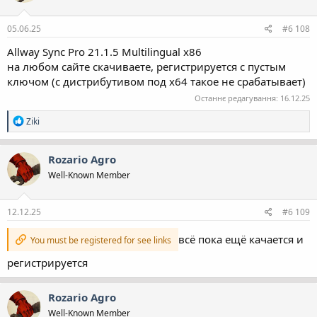
ї
:
05.06.25
#6 108
Allway Sync Pro 21.1.5 Multilingual x86
на любом сайте скачиваете, регистрируется с пустым
ключом (с дистрибутивом под x64 такое не срабатывает)
Останнє редагування:
16.12.25
Р
Ziki
е
а
к
Rozario Agro
ц
Well-Known Member
і
ї
:
12.12.25
#6 109
всё пока ещё качается и
You must be registered for see links
регистрируется
Rozario Agro
Well-Known Member