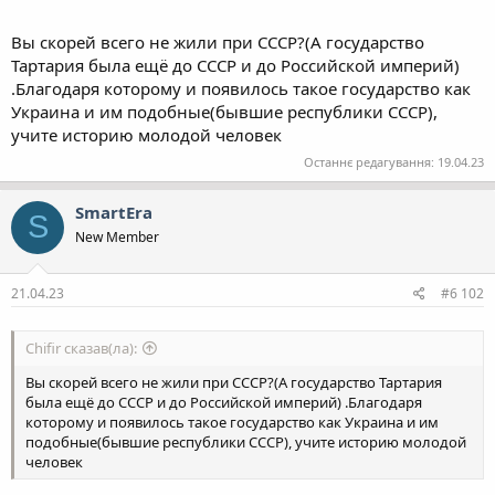
Вы скорей всего не жили при СССР?(А государство
Тартария была ещё до СССР и до Российской империй)
.Благодаря которому и появилось такое государство как
Украина и им подобные(бывшие республики СССР),
учите историю молодой человек
Останнє редагування:
19.04.23
SmartEra
S
New Member
21.04.23
#6 102
Chifir сказав(ла):
Вы скорей всего не жили при СССР?(А государство Тартария
была ещё до СССР и до Российской империй) .Благодаря
которому и появилось такое государство как Украина и им
подобные(бывшие республики СССР), учите историю молодой
человек