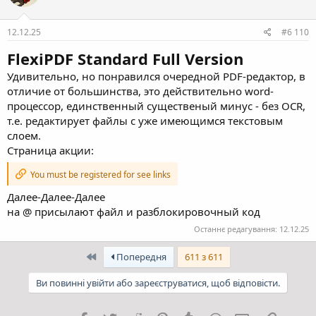
12.12.25
#6 110
FlexiPDF Standard Full Version
Удивительно, но понравился очередной PDF-редактор, в
отличие от большинства, это действительно word-
процессор, единственный существеный минус - без OCR,
т.е. редактирует файлы с уже имеющимся текстовым
слоем.
Страница акции:
You must be registered for see links
Далее-Далее-Далее
на @ присылают файл и разблокировочный код
Останнє редагування:
12.12.25
Перший
Попередня
611 з 611
Ви повинні увійти або зареєструватися, щоб відповісти.