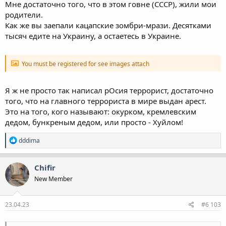
Мне достаточно того, что в этом говне (СССР), жили мои
родители.
Как же вы заепали кацапские зомбри-мрази. Десятками
тысяч едите на Украину, а остаетесь в Украине.
You must be registered for see images attach
Я ж не просто так написал рОсия террорист, достаточно
того, что на главного террориста в мире выдан арест.
Это на того, кого называют: окурком, кремлевским
дедом, бункреным дедом, или просто - Хуйлом!
Р
dddima
е
а
к
Chifir
ц
New Member
і
ї
:
23.04.23
#6 103