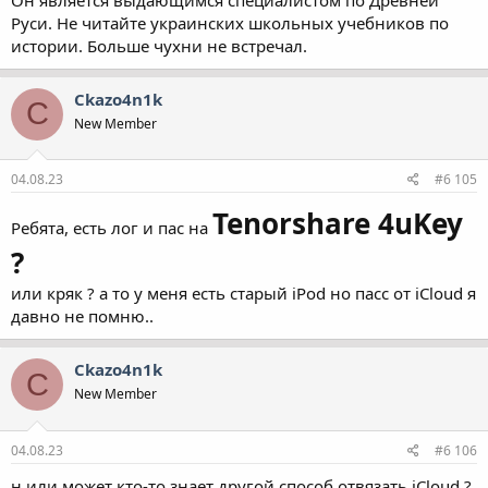
Руси. Не читайте украинских школьных учебников по
истории. Больше чухни не встречал.
Ckazo4n1k
C
New Member
04.08.23
#6 105
Tenorshare 4uKey
Ребята, есть лог и пас на
?
или кряк ? а то у меня есть старый iPod но пасс от iCloud я
давно не помню..
Ckazo4n1k
C
New Member
04.08.23
#6 106
н или может кто-то знает другой способ отвязать iCloud ?