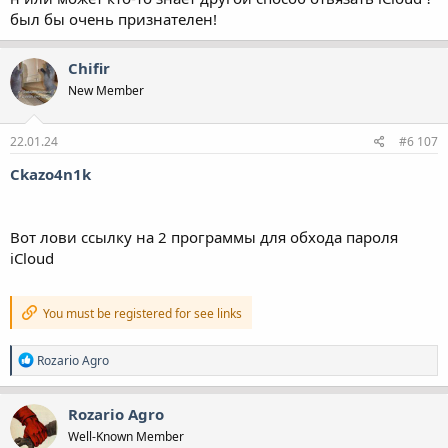
был бы очень признателен!
Chifir
New Member
22.01.24
#6 107
Ckazo4n1k
Вот лови ссылку на 2 программы для обхода пароля
iCloud
You must be registered for see links
Р
Rozario Agro
е
а
к
Rozario Agro
ц
Well-Known Member
і