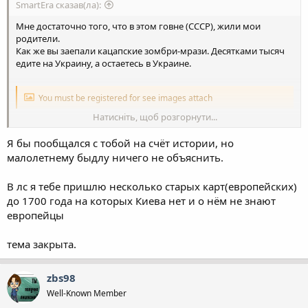
SmartEra сказав(ла):
Мне достаточно того, что в этом говне (СССР), жили мои
родители.
Как же вы заепали кацапские зомбри-мрази. Десятками тысяч
едите на Украину, а остаетесь в Украине.
You must be registered for see images attach
Натисніть, щоб розгорнути...
Я ж не просто так написал рОсия террорист, достаточно того,
Я бы пообщался с тобой на счёт истории, но
что на главного террориста в мире выдан арест. Это на того,
кого называют: окурком, кремлевским дедом, бункреным
малолетнему быдлу ничего не объяснить.
дедом, или просто - Хуйлом!
В лс я тебе пришлю несколько старых карт(европейских)
до 1700 года на которых Киева нет и о нём не знают
европейцы
тема закрыта.
zbs98
Well-Known Member