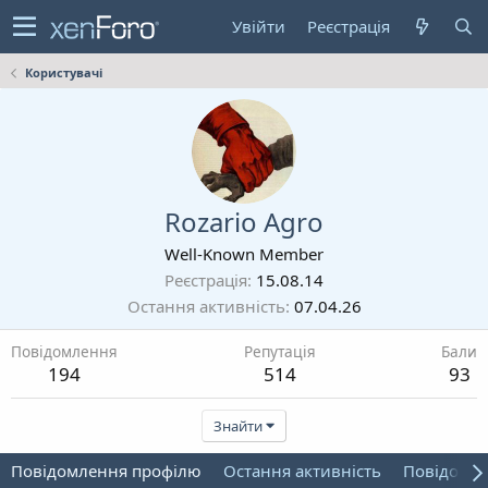
Увійти
Реєстрація
Користувачі
Rozario Agro
Well-Known Member
Реєстрація
15.08.14
Остання активність
07.04.26
Повідомлення
Репутація
Бали
194
514
93
Знайти
Повідомлення профілю
Остання активність
Повідомл