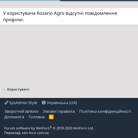
У користувача Rozario Agro відсутні повідомлення
профілю.
Користувачі
SysAdmin Style
Українська (UA)
Зворотній зв'язок
Умови і правила
Політика конфіденційності
Дoпoмoга
Головна
R
S
S
®
Forum software by XenForo
© 2010-2020 XenForo Ltd.
Переклад:
xen-foro.com.ua