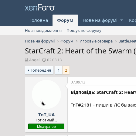
Головна
Форум
Нове на форумі
Ко
Нові повідомлення
Пошук по форуму
Нове на форумі
Форум
Игровые сервера
Battle.Ne
StarCraft 2: Heart of the Swarm 
А
Д
Angel
02.03.13
в
а
Попередня
1
2
т
т
о
а
р
с
07.09.13
т
т
Відповідь: StarCraft 2: Hear
е
в
м
о
и
р
TnT#2181 - пиши в ЛС бываю
е
TnT_UA
н
н
Тот самый...
я
Модератор