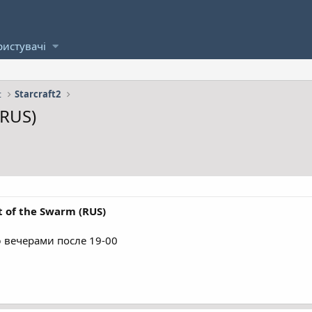
ристувачі
t
Starcraft2
(RUS)
t of the Swarm (RUS)
 вечерами после 19-00