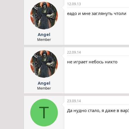
12.09.13
еадо и мне заглянуть чтоли
Angel
Member
22.09.14
не играет небось никто
Angel
Member
23.09.14
T
Да нудно стало, я даже в ва