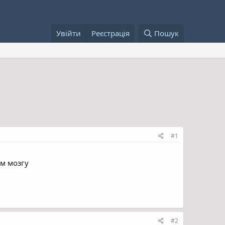
Увійти
Реєстрація
Пошук
#1
ем мозгу
#2