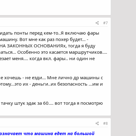
#7
окидать понты перед кем-то..Я включаю фары
ашину. Вот мне как раз похер будет... -
ТЬ НА ЗАКОННЫХ ОСНОВАНИЯх, тогда я буду
ться... Особенно это касается маршрутчиков....
ает меня.... когда вкл. фары.. ни один не
 не хочешь - не езди... Мне лично др машины с
тому...это их - деньги..их безопасность ...им и
ачку штук эдак за 60.... вот тогда я посмотрю
#8
 означает что машина едет на большой