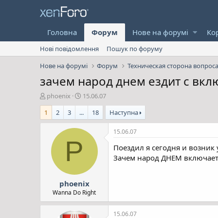
Головна
Форум
Нове на форумі
Ко
Нові повідомлення
Пошук по форуму
Нове на форумі
Форум
Техническая сторона вопрос
зачем народ днем ездит с вк
А
Д
phoenix
15.06.07
в
а
1
2
3
...
18
Наступна
т
т
о
а
р
с
15.06.07
т
т
P
Поездил я сегодня и возник 
е
в
м
о
Зачем народ ДНЕМ включает 
и
р
е
phoenix
н
н
Wanna Do Right
я
15.06.07