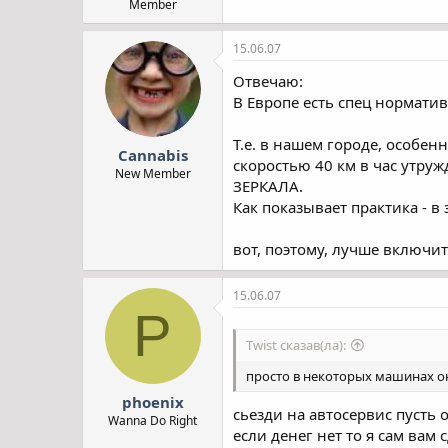
Member
15.06.07
Отвечаю:
В Европе есть спец нормати
Т.е. в нашем городе, особен
Cannabis
скоростью 40 км в час утру
New Member
ЗЕРКАЛА.
Как показывает практика - в
вот, поэтому, лучше включит
15.06.07
P
Twist сказав(ла):
просто в некоторых машинах он 
phoenix
сьезди на автосервис пусть о
Wanna Do Right
если денег нет то я сам вам 