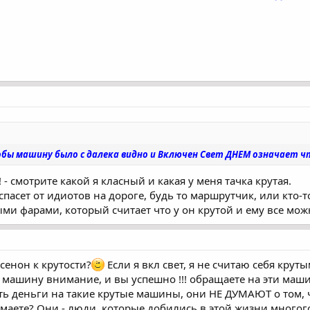
бы машину было с далека видно и Включен Свет ДНЕМ означает ч
- смотрите какой я класный и какая у меня тачка крутая.
пасет от идиотов на дороге, будь то маршрутчик, или кто-т
и фарами, который считает что у он крутой и ему все мож
сенон к крутости?
Если я вкл свет, я не считаю себя крут
ю машину внимание, и вы успешно !!! обращаете на эти м
ть деньги на такие крутые машины, они НЕ ДУМАЮТ о том, ч
маете? Они - люди, которые добились в этой жизни многого