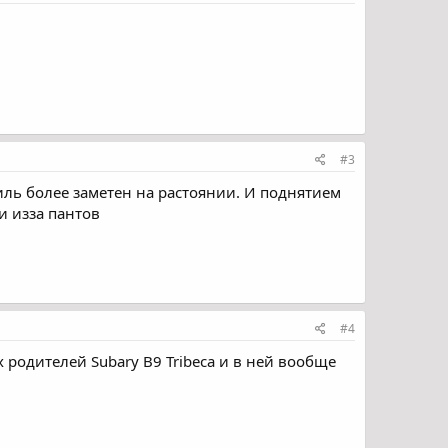
#3
биль более заметен на растоянии. И поднятием
и изза пантов
#4
родителей Subary B9 Tribeca и в ней вообще