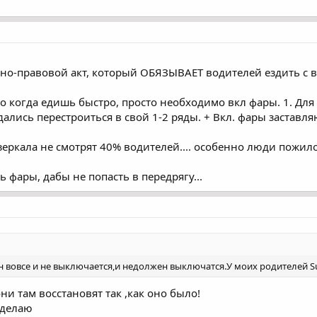
вно-правовой акт, который ОБЯЗЫВАЕТ водителей ездить с в
но когда едишь быстро, просто необходимо вкл фары. 1. Для 
ждались перестроиться в свой 1-2 ряды. + Вкл. фары заста
 зеркала не смотрят 40% водителей.... особенно люди пожилов
ь фары, дабы не попасть в передрягу...
вовсе и не выключается,и недолжен выключатся.У моих родителей Suba
ни там восстановят так ,как оно было!
сделаю