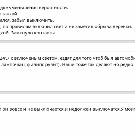
дке уменьшения вероятности:
 тачкай.
пался, забыл выключить.
ь, по правилам включил свет и не заметил обрыва веревки.
дкой. Замкнуло контакты.
 24\7 с включеным светом. ездят для того чтоб был автомо
 лампочки ( филипс рулит). Наши тоже так делают но редко 
 он вовсе и не выключается,и недолжен выключатся.У моих 