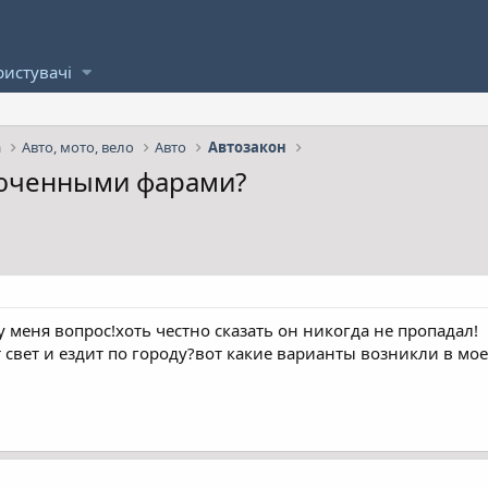
ристувачі
а
Авто, мото, вело
Авто
Автозакон
люченными фарами?
у меня вопрос!хоть честно сказать он никогда не пропадал!
свет и ездит по городу?вот какие варианты возникли в мо