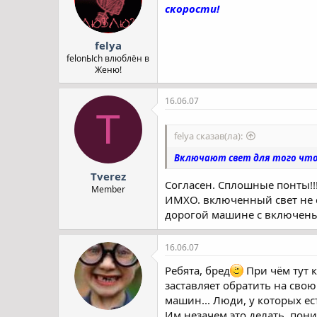
скорости!
felya
felonЫch влюблён в
Женю!
16.06.07
T
felya сказав(ла):
Включают свет для того что
Tverez
Согласен. Сплошные понты!!! 
Member
ИМХО. включенный свет не с
дорогой машине с включеным
16.06.07
Ребята, бред
При чём тут к
заставляет обратить на сво
машин... Люди, у которых ес
Им незачем это делать, пони