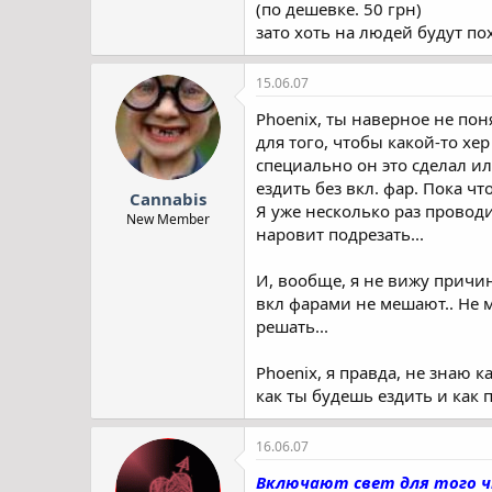
(по дешевке. 50 грн)
зато хоть на людей будут пох
15.06.07
Phoenix, ты наверное не пон
для того, чтобы какой-то хер
специально он это сделал и
ездить без вкл. фар. Пока ч
Cannabis
Я уже несколько раз проводил
New Member
наровит подрезать...
И, вообще, я не вижу причин 
вкл фарами не мешают.. Не м
решать...
Phoenix, я правда, не знаю к
как ты будешь ездить и как 
16.06.07
Включают свет для того ч