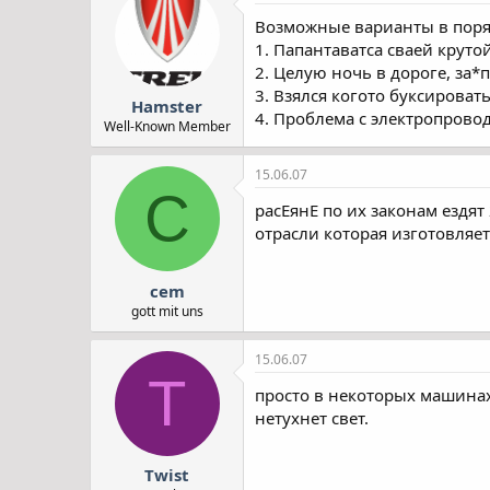
Возможные варианты в поря
1. Папантаватса сваей крутой
2. Целую ночь в дороге, за*
3. Взялся когото буксироват
Hamster
4. Проблема с электропрово
Well-Known Member
15.06.07
C
расЕянЕ по их законам ездят
отрасли которая изготовляет
cem
gott mit uns
15.06.07
T
просто в некоторых машинах
нетухнет свет.
Twist