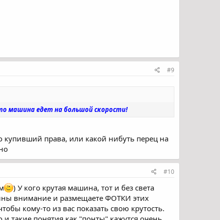
#9
то машина едет на большой скорости!
о купивший права, или какой нибуть перец на
но
#10
ым
) У кого крутая машина, тот и без света
ашины внимание и размещаете ФОТКИ этих
тобы кому-то из вас показать свою крутость.
 и такие понятия как "понты" кажутся очень