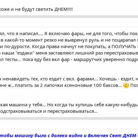
оже и не будут светить ДНЕМ!!!!
ял, что я написал.... Я включаю фары, не для того, чтобы п
 в какой-то момент резко не вывренул руль и не поцарапал м
ли по-дурости. Когда права начнут не покупать, а ПОЛУЧА
то наши "ездаки" меня заставляют лишний раз перестраховыва
 тесты... пока еду без вкл фар - маршрутчик уверенно подрез
ненавидеть тех, кто ездит с вкл. фарами... Хочешь - ездит,
не ж...платить за 2 лапочки ксеноновые 100 баксов...
Поэ
акая машина у тебя... Но когда ты купишь себе какую-нибудь т
подстраховываться и перестраховываться...
тобы машину было с далека видно и Включен Свет ДНЕМ