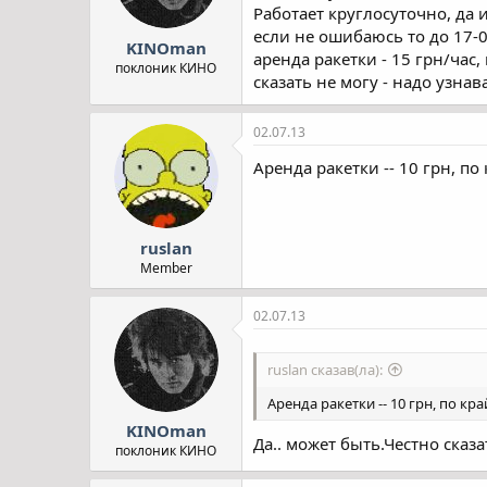
Работает круглосуточно, да 
если не ошибаюсь то до 17-00
KINOman
аренда ракетки - 15 грн/час,
поклоник КИНО
сказать не могу - надо узнав
02.07.13
Аренда ракетки -- 10 грн, п
ruslan
Member
02.07.13
ruslan сказав(ла):
Аренда ракетки -- 10 грн, по к
KINOman
Да.. может быть.Честно ска
поклоник КИНО