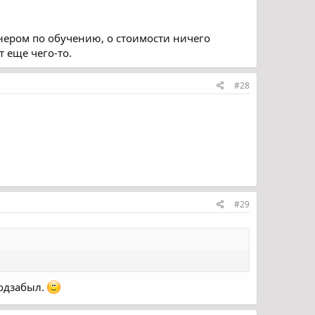
тренером по обучению, о стоимости ничего
т еще чего-то.
#28
#29
подзабыл.