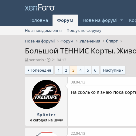
Головна
Форум
Нове на форумі
Ко
Нові повідомлення
Пошук по форуму
Нове на форумі
Форум
Увлечения
Спорт
Большой ТЕННИС Корты. Живой
А
Д
sentario
21.04.12
в
а
Попередня
1
2
3
4
5
6
Наступна
т
т
о
а
р
с
08.04.13
т
т
На сколько я знаю пока корт
е
в
м
о
и
р
е
Splinter
н
н
Я сегодня не шучу
я
22.04.13