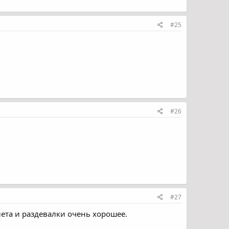
#25
#26
#27
лета и раздевалки очень хорошее.