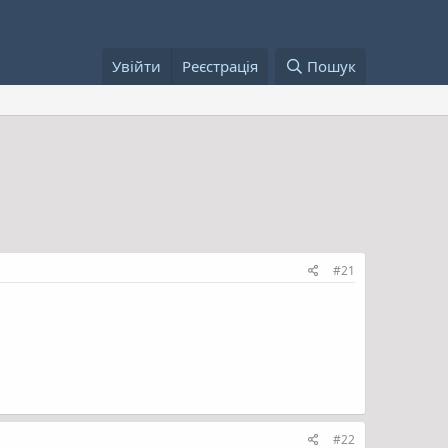
Увійти
Реєстрація
Пошук
#21
#22