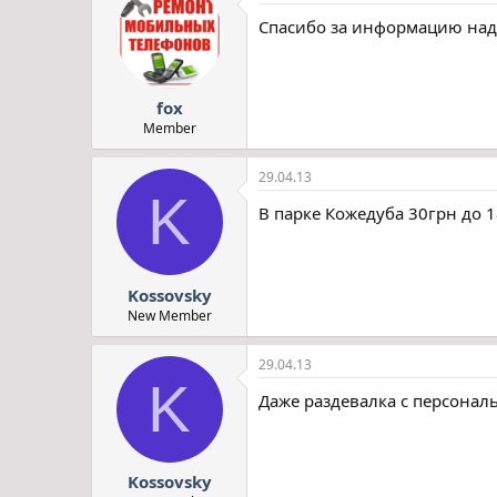
Спасибо за информацию надо
fox
Member
29.04.13
K
В парке Кожедуба 30грн до 18
Kossovsky
New Member
29.04.13
K
Даже раздевалка с персонал
Kossovsky