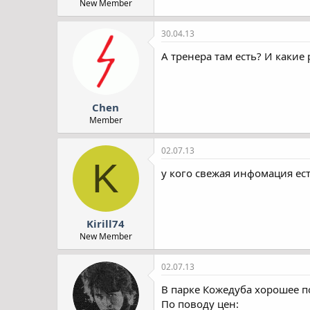
New Member
30.04.13
А тренера там есть? И какие
Chen
Member
02.07.13
K
у кого свежая инфомация ес
Kirill74
New Member
02.07.13
В парке Кожедуба хорошее по
По поводу цен: