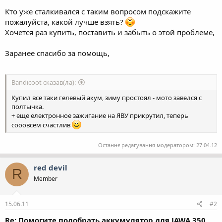
Кто уже сталкивался с таким вопросом подскажите
пожалуйста, какой лучше взять?
Хочется раз купить, поставить и забыть о этой проблеме,
Заранее спасибо за помощь,
Bandicoot сказав(ла):
Купил все таки гелевый акум, зиму простоял - мото завелся с
полтычка.
+ еще електронное зажигание на ЯВУ прикрутил, теперь
сооовсем счастлив
Останнє редагування модератором:
27.04.12
red devil
R
Member
15.06.11
#2
Re: Помогите подобрать аккумулятор для JAWA 350