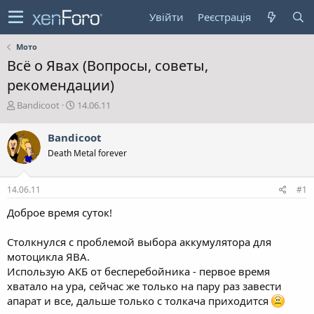
Увійти
Реєстрація
Мото
Всё о Явах (Вопросы, советы,
рекомендации)
А
Д
Bandicoot
14.06.11
в
а
т
т
Bandicoot
о
а
Death Metal forever
р
с
т
т
е
в
14.06.11
#1
м
о
и
р
Доброе время суток!
е
н
Столкнулся с проблемой выбора аккумулятора для
н
мотоцикла ЯВА.
я
Использую АКБ от бесперебойника - первое время
хватало на ура, сейчас же только на пару раз завести
апарат и все, дальше только с толкача приходится