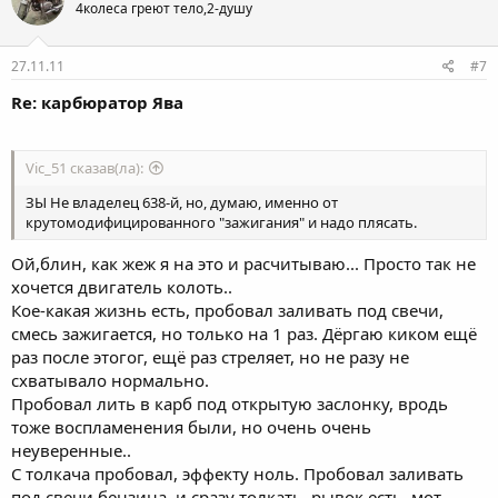
4колеса греют тело,2-душу
27.11.11
#7
Re: карбюратор Ява
Vic_51 сказав(ла):
ЗЫ Не владелец 638-й, но, думаю, именно от
крутомодифицированного "зажигания" и надо плясать.
Ой,блин, как жеж я на это и расчитываю... Просто так не
хочется двигатель колоть..
Кое-какая жизнь есть, пробовал заливать под свечи,
смесь зажигается, но только на 1 раз. Дёргаю киком ещё
раз после этогог, ещё раз стреляет, но не разу не
схватывало нормально.
Пробовал лить в карб под открытую заслонку, вродь
тоже воспламенения были, но очень очень
неуверенные..
С толкача пробовал, эффекту ноль. Пробовал заливать
под свечи бензина, и сразу толкать, рывок есть, мот