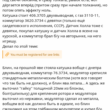
дёргается вперёд (притом сразу при начале толкания), но
потом опять эффекту ноль.
Катушка стоит 406.3705 двухвыводная, с газ 3110-11,
коммутатор 3620.3734 с девятки (только ещё
салдеповского исполнения, СССР). Датчик Холла тоже с
девятки, покупал катушку и датчик Холла в ясене на
курской, а коммутатор брал б/у на авторынке, на него
игрешу.
Делал по этой теме:
You must be registered for see links
Блин, на прошлой яве стояла катушка вобще с днепра
двухвыводная, коммутатор 76.3734, модулятор креписля
стандартным металлическим болтом (хотя все говорят
что так быть не должно), и блин ява летала... А здесь же
выточил "гайку" толщиной 20мм из блонзы,
болт(шпильку) для крепления ротора и модулятора
выточил из нержавки, модулятор сделал из металла,
вобщем всё как должно быть в идеале, но блин
сэкономил на этом грёбанном модуляторе и купил б/у.