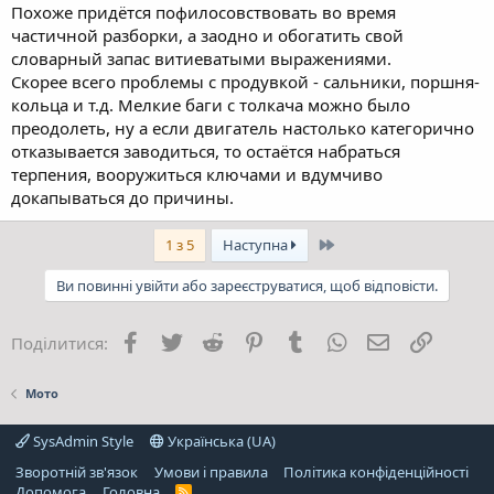
Похоже придётся пофилосовствовать во время
частичной разборки, а заодно и обогатить свой
словарный запас витиеватыми выражениями.
Скорее всего проблемы с продувкой - сальники, поршня-
кольца и т.д. Мелкие баги с толкача можно было
преодолеть, ну а если двигатель настолько категорично
отказывается заводиться, то остаётся набраться
терпения, вооружиться ключами и вдумчиво
докапываться до причины.
Останній
1 з 5
Наступна
Ви повинні увійти або зареєструватися, щоб відповісти.
Facebook
Twitter
Reddit
Pinterest
Tumblr
WhatsApp
E-mail
Посила
Поділитися:
Мото
SysAdmin Style
Українська (UA)
Зворотній зв'язок
Умови і правила
Політика конфіденційності
Дoпoмoга
Головна
R