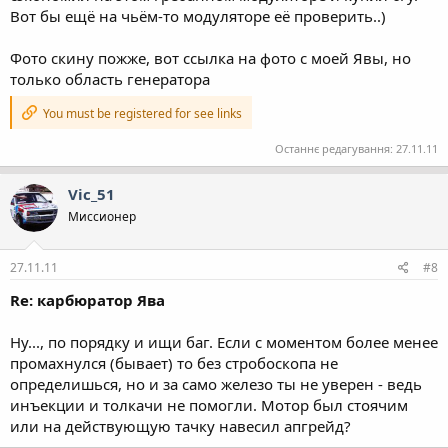
Вот бы ещё на чьём-то модуляторе её проверить..)
Фото скину пожже, вот ссылка на фото с моей Явы, но
только область генератора
You must be registered for see links
Останнє редагування:
27.11.11
Vic_51
Миссионер
27.11.11
#8
Re: карбюратор Ява
Ну..., по порядку и ищи баг. Если с моментом более менее
промахнулся (бывает) то без стробоскопа не
определишься, но и за само железо ты не уверен - ведь
инъекции и толкачи не помогли. Мотор был стоячим
или на действующую тачку навесил апгрейд?