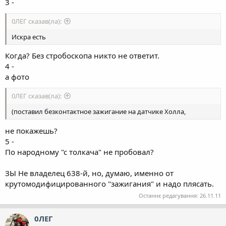
3 -
0ЛЕГ сказав(ла):
Искра есть
Когда? Без стробоскопа никто не ответит.
4 -
а фото
0ЛЕГ сказав(ла):
(поставил безконтактное зажигание на датчике Холла,
не покажешь?
5 -
По народному "с толкача" не пробовал?
ЗЫ Не владелец 638-й, но, думаю, именно от
крутомодифицированного "зажигания" и надо плясать.
Останнє редагування:
26.11.11
0ЛЕГ