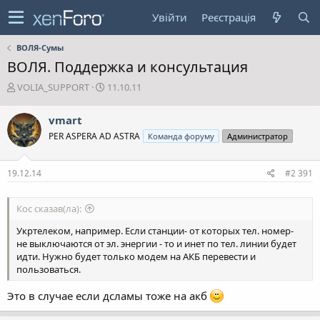
Увійти
Реєстрація
ВОЛЯ-Сумы
ВОЛЯ. Поддержка и консультация
А
Д
VOLIA_SUPPORT
11.10.11
в
а
т
т
vmart
о
а
PER ASPERA AD ASTRA
Команда форуму
Администратор
р
с
т
т
е
в
19.12.14
#2 391
м
о
и
р
е
Кос сказав(ла):
н
н
Укртелеком, например. Если станции- от которых тел. номер-
я
не выключаются от эл. энергии - то и инет по тел. линии будет
идти. Нужно будет только модем на АКБ перевести и
пользоваться.
Это в случае если дсламы тоже на акб