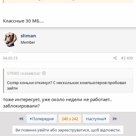
Классные 30 МБ....
sliman
Member
04.05.15
#2 400
STRIKE сказав(ла):
Соляр коньки откинул? С нескольких компьютеров пробовал
зайти
тоже интересует, уже около недели не работает..
заблокировали?
Перший
Останній
Попередня
240 з 242
Наступна
Ви повинні увійти або зареєструватися, щоб відповісти.