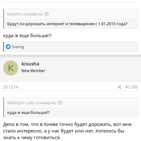
kisusha сказав(ла):
Будут ли дорожать интернет и телевидение с 1.01.2015 года?
куда ж еще больше?!
Р
Svarog
е
а
к
kisusha
K
ц
New Member
і
ї
:
25.12.14
#2 395
Midnight Lady сказав(ла):
куда ж еще больше?!
Дело в том, что в Киеве точно будет дорожать, вот мне
стало интересно, а у нас будет или нет. Хотелось бы
знать к чему готовиться.