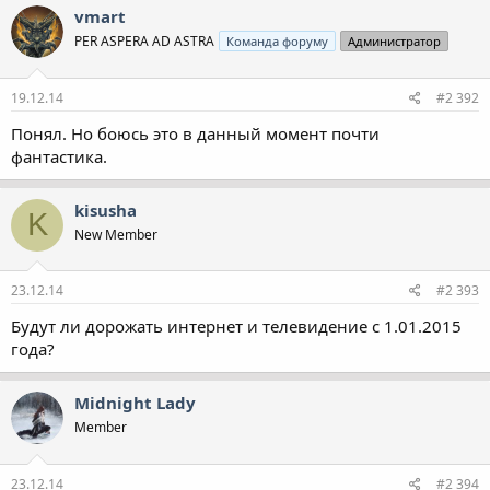
vmart
PER ASPERA AD ASTRA
Команда форуму
Администратор
19.12.14
#2 392
Понял. Но боюсь это в данный момент почти
фантастика.
kisusha
K
New Member
23.12.14
#2 393
Будут ли дорожать интернет и телевидение с 1.01.2015
года?
Midnight Lady
Member
23.12.14
#2 394