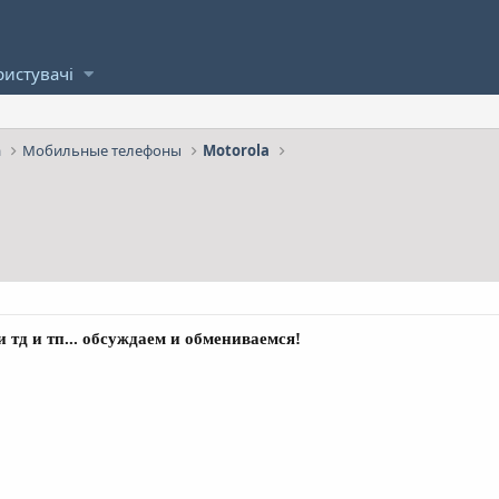
ристувачі
а
Мобильные телефоны
Motorola
 тд и тп... обсуждаем и обмениваемся!