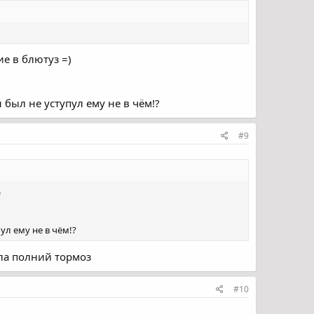
ие в блютуз =)
был не уступул ему не в чём!?
#9
)
ул ему не в чём!?
ола полний тормоз
#10