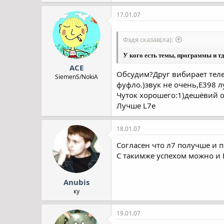
17.01.07
Фэдя сказав(ла):
У кого есть темы, программы и тд
ACE
Обсудим?Друг вибирает теле
SiemenS/NokiA
фуфло.)звук не очень,Е398 
Чуток хорошего:1)дешёвий о
Лучше L7e
18.01.07
Согласен что л7 получше и п
С такимже успехом можно и 
Anubis
ку
19.01.07