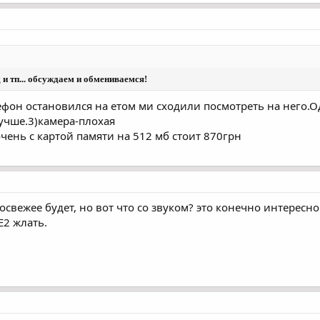
 и тп... обсуждаем и обмениваемся!
фон остановился на етом ми сходили посмотреть на него.Од
лучше.3)камера-плохая
чень с картой памяти на 512 мб стоит 870грн
освежее будет, но вот что со звуком? это конечно интересно
Е2 жлать.