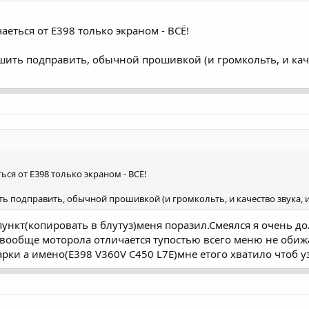
аеться от Е398 только экраном - ВСЁ!
ить подправить, обычной прошивкой (и громкольть, и качес
ься от Е398 только экраном - ВСЁ!
 подправить, обычной прошивкой (и громкольть, и качество звука, и 
ункт(копировать в блутуз)меня поразил.Смеялся я очень до
 вообще моторола отличается тупостью всего меню не обижа
ки а имено(Е398 V360V C450 L7E)мне етого хватило чтоб уз