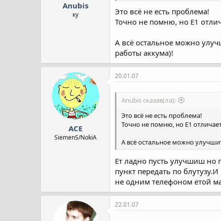
Anubis
Это всё не есть проблема!
ку
Точно не помню, но Е1 отлич
А всё остальное можно улучш
работы аккума)!
20.01.07
Anubis сказав(ла):
Это всё не есть проблема!
Точно не помню, но Е1 отличает
ACE
SiemenS/NokiA
А всё остальное можно улучшить
Ет ладно пусть улучшиш но п
пункт передать по блутузу.И
не одним телефоном етой мар
22.01.07