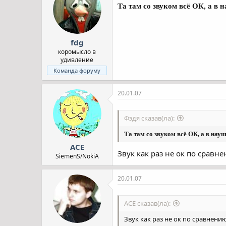
Та там со звуком всё ОК, а в 
fdg
коромысло в
удивление
Команда форуму
20.01.07
Фэдя сказав(ла):
Та там со звуком всё ОК, а в нау
ACE
Звук как раз не ок по сравн
SiemenS/NokiA
20.01.07
ACE сказав(ла):
Звук как раз не ок по сравнени