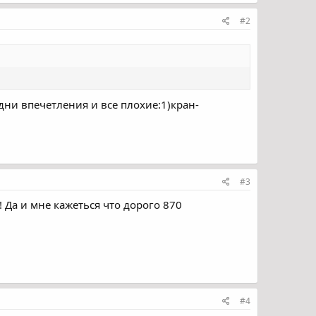
#2
ни впечетления и все плохие:1)кран-
#3
! Да и мне кажеться что дорого 870
#4