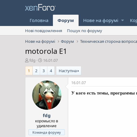
Головна
Форум
Нове на форумі
Ко
Нові повідомлення
Пошук по форуму
Нове на форумі
Форум
Техническая сторона вопрос
motorola E1
А
Д
fdg
16.01.07
в
а
1
2
3
4
Наступна
т
т
о
а
р
с
16.01.07
т
т
е
в
У кого есть темы, программы и
м
о
и
р
е
fdg
н
н
коромысло в
удивление
я
Команда форуму