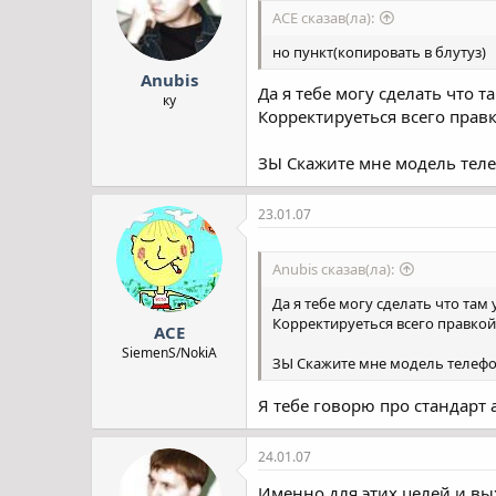
ACE сказав(ла):
но пункт(копировать в блутуз)
Anubis
Да я тебе могу сделать что т
ку
Корректируеться всего правк
ЗЫ Скажите мне модель телеф
23.01.07
Anubis сказав(ла):
Да я тебе могу сделать что там 
Корректируеться всего правкой
ACE
SiemenS/NokiA
ЗЫ Скажите мне модель телефона
Я тебе говорю про стандарт 
24.01.07
Именно для этих целей и в