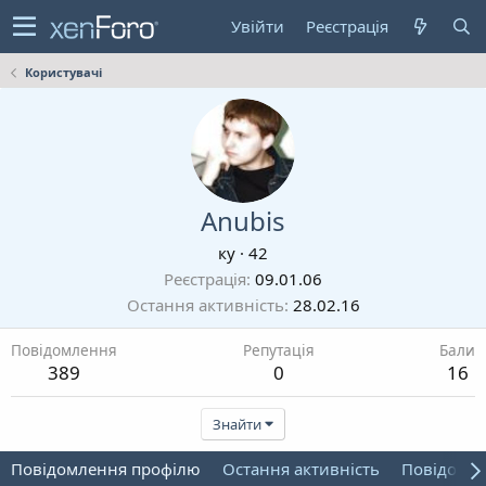
Увійти
Реєстрація
Користувачі
Anubis
ку
·
42
Реєстрація
09.01.06
Остання активність
28.02.16
Повідомлення
Репутація
Бали
389
0
16
Знайти
Повідомлення профілю
Остання активність
Повідомл