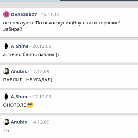
OVA536627
16.11.12
O
не пользуюсь!По пьяне купил)Наушники хорошие!
Забирай
A_Shine
20.12.09
а, точно блять, павлик ))
Anubis
17.12.09
ПАВЛИГ - НЕ УГАДАЛ)
A_Shine
17.12.09
ОНОТОЛЕ
Anubis
14.12.09
???