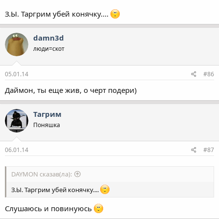
З.Ы. Таргрим убей конячку....
damn3d
люди=скот
05.01.14
#86
Даймон, ты еще жив, о черт подери)
Тагрим
Поняшка
06.01.14
#87
DAYMON сказав(ла):
З.Ы. Таргрим убей конячку....
Слушаюсь и повинуюсь