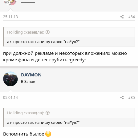
_________
25.11.13
#84
Hollding сказав(ла):
а я просто так напишу слово "на*уя?"
при должной рекламе и некоторых вложениях можно
кроме фана и денег срубить :greedy:
DAYMON
В Запое
05.01.14
#85
Hollding сказав(ла):
а я просто так напишу слово "на*уя?"
Вспомнить былое