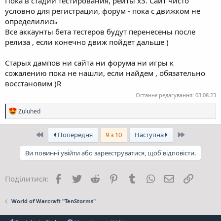
Пока в стадии тестирования, рейты х3. Сайт чисто
условно для регистрации, форум - пока с движком не
определились
Все аккаунты бета тестеров будут перенесены после
релиза , если конечно движ пойдет дальше )
Старых дампов ни сайта ни форума ни игры к
сожалению пока не нашли, если найдем , обязательно
восстановим )R
Останнє редагування:
03.08.23
Р
Zuluhed
е
а
к
Перший
Останній
Попередня
9 з 10
Наступна
ц
і
Ви повинні увійти або зареєструватися, щоб відповісти.
ї
:
Facebook
Twitter
Reddit
Pinterest
Tumblr
WhatsApp
E-mail
Посила
Поділитися:
World of Warcraft "TenStorms"