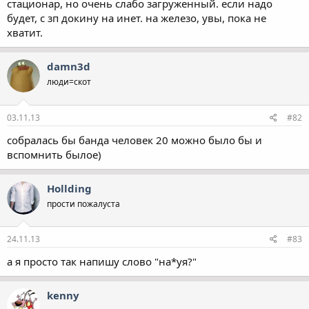
стационар, но очень слабо загруженный. если надо
будет, с зп докину на инет. на железо, увы, пока не
хватит.
damn3d
люди=скот
03.11.13
#82
собралась бы банда человек 20 можно было бы и
вспомнить былое)
Hollding
прости пожалуста
24.11.13
#83
а я просто так напишу слово "на*уя?"
kenny