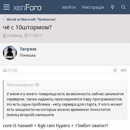
Увійти
Реєстрація
World of Warcraft "TenStorms"
чё с 10штормом?
А
Д
Hollding
11.05.11
в
а
т
т
Тагрим
о
а
Поняшка
р
с
т
т
е
в
02.11.13
#81
м
о
и
р
е
Skel сказав(ла):
н
н
У меня и у моего товарища есть возможность сейчас заниматся
я
сервером, также надеюсь присоединятся пару программистов.
Но есть одна проблема - нету сервера для старта. У кого может
есть мощности на которых можно временно похостится
(месяц-второй) напишите.
core i5 haswell + 8gb ram hyperx + 15мбит хватит?