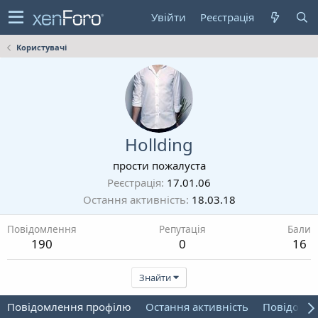
Увійти
Реєстрація
Користувачі
Hollding
прости пожалуста
Реєстрація
17.01.06
Остання активність
18.03.18
Повідомлення
Репутація
Бали
190
0
16
Знайти
Повідомлення профілю
Остання активність
Повідомл