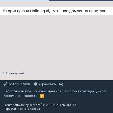
У користувача Hollding відсутні повідомлення профілю.
Користувачі
SysAdmin Style
Українська (UA)
Зворотній зв'язок
Умови і правила
Політика конфіденційності
Дoпoмoга
Головна
R
S
S
®
Forum software by XenForo
© 2010-2020 XenForo Ltd.
Переклад:
xen-foro.com.ua